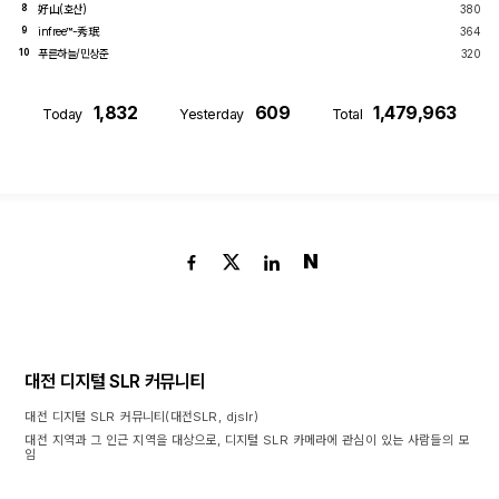
好山(호산)
380
8
infree™-秀珉
364
9
푸른하늘/민상준
320
10
1,832
609
1,479,963
Today
Yesterday
Total
N
대전 디지털 SLR 커뮤니티
대전 디지털 SLR 커뮤니티(대전SLR, djslr)
대전 지역과 그 인근 지역을 대상으로, 디지털 SLR 카메라에 관심이 있는 사람들의 모
임