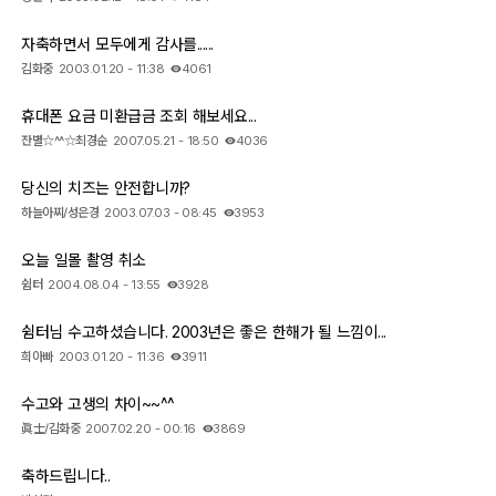
자축하면서 모두에게 감사를......
김화중
2003.01.20 - 11:38
4061
휴대폰 요금 미환급금 조회 해보세요...
잔별☆^^☆최경순
2007.05.21 - 18:50
4036
당신의 치즈는 안전합니까?
하늘아찌/성은경
2003.07.03 - 08:45
3953
오늘 일몰 촬영 취소
쉼터
2004.08.04 - 13:55
3928
쉼터님 수고하셨습니다. 2003년은 좋은 한해가 될 느낌이...
희아빠
2003.01.20 - 11:36
3911
수고와 고생의 차이~~^^
眞士/김화중
2007.02.20 - 00:16
3869
축하드립니다..