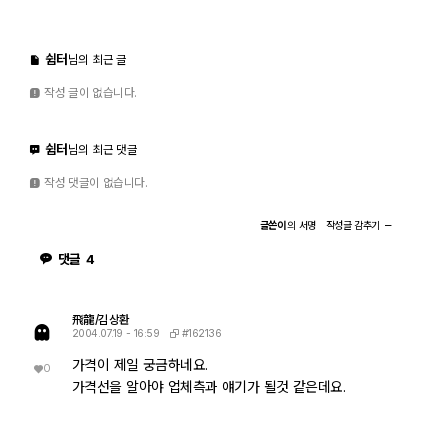
쉼터
님의 최근 글
작성 글이 없습니다.
쉼터
님의 최근 댓글
작성 댓글이 없습니다.
글쓴이
의
서명
작성글
감추기
댓글
4
飛龍/김상환
#162136
2004.07.19 - 16:59
가격이 제일 궁금하네요.
0
가격선을 알아야 업체측과 얘기가 될것 같은데요.