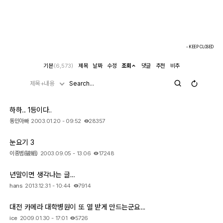
- KEEP CLOSED
기본
(6,573)
제목
날짜
수정
조회
댓글
추천
비추
제목+내용
하하... 1등이다..
동민아빠
2003.01.20 - 09:52
28357
눈요기 3
이종범(破紙)
2003.09.05 - 13:06
17248
년말이면 생각나는 글....
hans
2013.12.31 - 10:44
7914
대전 카메라 대학병원이 또 열 받게 만드는군요....
ice
2009.01.30 - 17:01
5726