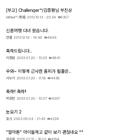
[부고] Challenger™/김종평님 부친상
infree™-秀珉
2012.10.13 - 20:34
5357
신혼여행 다녀 왔습니다.
잔별
2013.12.16 - 16:46
4846
축하드립니다...
이종원
2003.01.20 - 13:05
4841
우와~ 이렇게 근사한 홈피가 될줄은...
서누기
2003.01.20 - 11:18
4438
축하!! 축하!!
박광천
2003.01.20 - 13:07
4357
눈요기 2
호크
2003.09.04 - 21:43
4236
"말아톤" 아이들하고 같이 보기 괜찮네요 ^^
성순옥
2005.02.12 - 18:01
4184