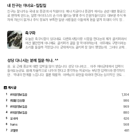
내 친구는 아녀요~킬킬킬
친구는 잘나가는 국내 모 증권 회사 직원이다. 예나 지금이나 증권가 에서는 손만 대면 황금으
로 변하게 만드는, 일명 마이더스의 손 이라 불리는 몇몇 주식 전문가들이있다. 대부분 주식 투
자에 자신이 없거나 주식 정보가 부족한 일반 사람들은 이들에게 돈을 맡겨 최대의 이익 창출
을 맛보곤 한다. 내 친구는 잘나가는 국...
축구화
오늘은 축구시합이 있다네요. 다른회사팀이랑 시합을 한다는데 제가 골키퍼라서
여간 불안한게 아니예요. 골키퍼가 골을 잘 막아야하는데.. 아무래도 구멍이라는
소리를 들을까 걱정입니다. 군데에서도 골키퍼 참 많이 했었는데.. 그러다 교체
되고.^^ 실력은 없지만.. 축구화와 유니폼으로 멋진 경기를 하고싶네요. 큰돈들
여...
성당 다니시는 분께 질문 하나.. ^^
음.. 요 근래 종교에 대한 압박을 많이 받습니다. 성당 다니라고.... 아주 여러군데에서 압력이
들어오는군요. 원래 자율적으로 나가야 한다고 생각하는 저로서는 부당한 압력이라 생각하지
만... 막내의 한계를 느낍니다. 물론 뭐랄까.. 아버님의 유언을 따라야 한다는 심리적인 것도 많
습니다. 아버님의 유언을 못 지키고 ...
게시글
#회원정보없음
1,304
1
飛龍/김상환
986
2
#회원정보없음
969
3
#회원정보없음
880
4
오내사
626
5
hans
568
6
코헬렛
481
7