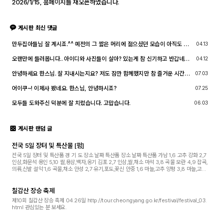
2026/1/15, 홈페이지를 재오픈하였습니다.
게시판 최신 댓글
만두집아들님 잘 계시죠.^^ 예전의 그 짧은 머리에 젊으셨던 모습이 아직도 기
04.13
억이 납니다. ^^;; djslr 홈페이지 활동 및 사진 활동이 예전 같지는 않지만, 동
호회 활동의 추억을 남길 겸 가능한 계속 홈페이지를 유지할 예정입니다. 생각
오랜만에 들러봅니다.. 아이디와 사진들이 살아? 있는게 참 신기하고 반갑네요
04.12
나실 때 종종 방문해 주세요.^^
^^.. 다들 잘 지내시죠? 제가 이곳에서 활동할때 까마득했던 회원님들이었는데
이제 제가 그 나이가 되버렸습니다^^..
안녕하세요 한스님. 잘 지내시는지요? 저도 잠깐 함께했지만 참 즐거운 시간이
07.03
었습니다
어이쿠~! 이제사 봤네요. 한스님, 안녕하시죠?
07.25
모두들 도와주신 덕분에 잘 치렀습니다. 고맙습니다.
06.03
게시판 랜덤 글
전국 5일 장터 및 특산물 [펌]
전국 5일 장터 및 특산품 경 기 도 장소 날짜 특산품 장소 날짜 특산품 가남 1,6 고추 강화 2,7
인삼,화문석 용인 5,10 쌀,용삼,백자,옹기 김포 2,7 인삼,쌀,채소 마석 3,8 곡물 모란 4,9 잡곡,
의류,신발 설악 1,6 곡물,채소 안성 2,7 유기,포도,꽃신 안중 1,6 마늘,고추 양평 3,8 마늘,고추,
산채 여주 5,10 도자기,땅콩,쌀 ...
칠갑산 장승 축제
제10회 칠갑산 장승 축제 04.26일 http://tour.cheongyang.go.kr/festival/festival_03.
html 관심있는 분 보세요.