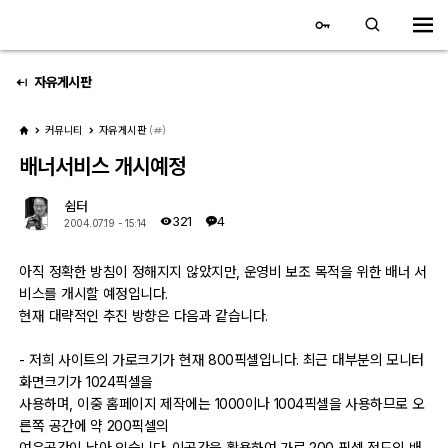
대전 디지털 SLR 커뮤니티
홈
자유게시판
커뮤니티
자유게시판
(
)
갤러리
배너서비스 개시예정
자유 갤러리
쉼터
321
4
2004.07.19 - 15:14
추천 갤러리
아직 정확한 방침이 정해지지 않았지만, 운영비 보조 목적을 위한 배너 서
회원 갤러리
비스를 개시할 예정입니다.
현재 대략적인 추진 방향은 다음과 같습니다.
전시회 갤러리
- 저희 사이트의 가로크기가 현재 800픽셀입니다. 최근 대부분의 모니터
飛龍/김상환님 아침 갤러리
화면크기가 1024픽셀을
사용하며, 이중 홈페이지 제작에는 1000이나 1004픽셀을 사용하므로 오
른쪽 공간에 약 200픽셀의
커뮤니티
여유공간이 남아 있습니다. 이공간을 활용하여 가로 200 픽셀 정도의 배