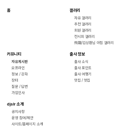
홈
갤러리
자유 갤러리
추천 갤러리
회원 갤러리
전시회 갤러리
飛龍/김상환님 아침 갤러리
커뮤니티
출사 정보
자유게시판
출사 소식
오프라인
출사 포인트
정보 / 강좌
출사 여행기
장터
맛집 / 멋집
질문 / 답변
가입인사
djslr 소개
공지사항
운영 참여/제안
사이트/홈페이지 소개