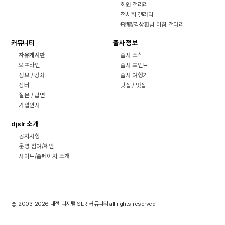
회원 갤러리
전시회 갤러리
飛龍/김상환님 아침 갤러리
커뮤니티
출사 정보
자유게시판
출사 소식
오프라인
출사 포인트
정보 / 강좌
출사 여행기
장터
맛집 / 멋집
질문 / 답변
가입인사
djslr 소개
공지사항
운영 참여/제안
사이트/홈페이지 소개
2003-2026 대전 디지털 SLR 커뮤니티 all rights reserved.