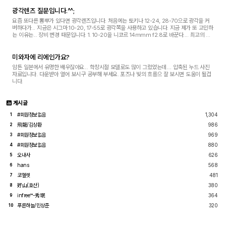
광각렌즈 질문입니다.^^;
요즘 또다른 뽐뿌가 있다면 광각렌즈입니다. 처음에는 토키나 12-24, 28-70으로 광각을 커
버하다가... 지금은 시그마 10-20, 17-55로 광각쪽을 사용하고 있습니다. 지금 제가 또 고민하
는 이유는... 장비 변경 때문입니다. 1. 10-20을 니코르 14mmm f2.8로 바꾼다.... 최고의 광
각렌즈인데 비싸죠.^^ 단 왜곡이 없어 좋은 거...
미와자에 리에인가요?
암튼 일본에서 유명한 배우잖아요... 학창시절 모델로도 많이 그렸었는데.... 압축된 누드 사진
자료입니다. 다운받아 열어 보시구 공부해 부세요. 포즈나 빛의 흐름으 잘 보시면 도움이 될겁
니다.
게시글
#회원정보없음
1,304
1
飛龍/김상환
986
2
#회원정보없음
969
3
#회원정보없음
880
4
오내사
626
5
hans
568
6
코헬렛
481
7
好山(호산)
380
8
infree™-秀珉
364
9
푸른하늘/민상준
320
10