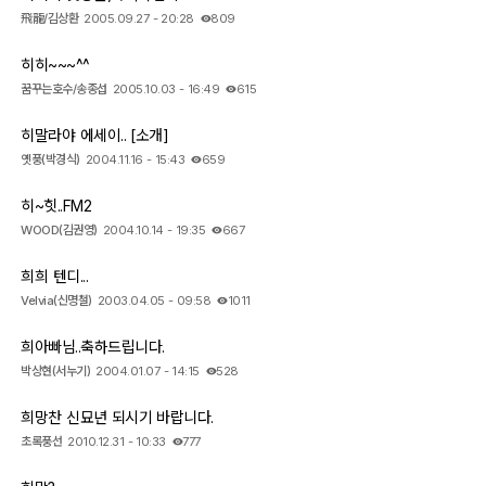
飛龍/김상환
2005.09.27 - 20:28
809
히히~~~^^
꿈꾸는호수/송종섭
2005.10.03 - 16:49
615
히말라야 에세이.. [소개]
옛풍(박경식)
2004.11.16 - 15:43
659
히~힛..FM2
WOOD(김권영)
2004.10.14 - 19:35
667
희희 텐디...
Velvia(신명철)
2003.04.05 - 09:58
1011
희아빠님..축하드립니다.
박상현(서누기)
2004.01.07 - 14:15
528
희망찬 신묘년 되시기 바랍니다.
초록풍선
2010.12.31 - 10:33
777