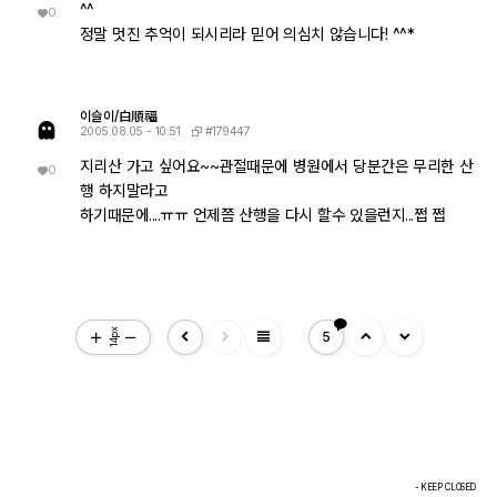
^^
0
정말 멋진 추억이 되시리라 믿어 의심치 않습니다! ^^*
이슬이/白順福
#179447
2005.08.05 - 10:51
지리산 가고 싶어요~~관절때문에 병원에서 당분간은 무리한 산
0
행 하지말라고
하기때문에....ㅠㅠ 언제쯤 산행을 다시 할수 있을런지...쩝 쩝
view_headline
14px
5
- KEEP CLOSED