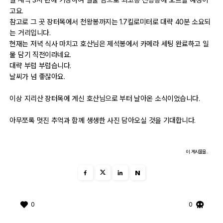
고요.
참고로 그 곳 장터목에서 천왕봉까지는 1.7킬로미터로 대략 40분 소요되
자유게시판
는 거리입니다.
현재는 저녁 식사 마치고 호산님은 제석봉에서 카메라 세팅 완료하고 일
오프라인
물 담기 직전이라네요.
대략 부럽 부럽습니다.
정보 / 강좌
날씨가 넘 좋잖아요.
장터
이상 지리산 장터목에 계신 호산님으로 부터 날아온 소식이었습니다.
질문 / 답변
아무쪼록 멋진 추억과 함께 생생한 사진 담아오실 것을 기대합니다.
가입인사
이 게시물을..
출사 정보
N
출사 소식
0
0
출사 포인트