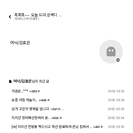
출사 여행기
흑흑흑~~ 오늘 드뎌 삼백디 입양보냈습니다 수원으로~~~
아마비스카(서병주)
맛집 / 멋집
djslr 소개
어닉/김효은
공지사항
0
운영 참여/제안
어닉/김효은
님의 최근 글
사이트/홈페이지 소개
가끔은...^^*
2006 09.25
283
7
요즘 아침 하늘이...
2005 09.28
406
9
삼가 고인의 명복을 빕니다.
2005 08.09
521
5
0
지리산 장터목산장에서 온...
2005 08.04
556
5
[re] 지리산 천왕봉 찍으시고 하산 완료하여 션님 집에서 ...
2005 08.05
451
5