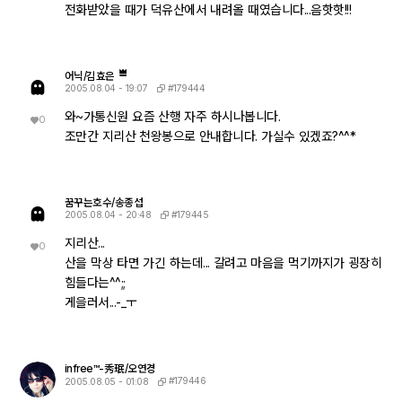
전화받았을 때가 덕유산에서 내려올 때였습니다...음핫핫!!!
어닉/김효은
#179444
2005.08.04 - 19:07
와~가통신원 요즘 산행 자주 하시나봅니다.
0
조만간 지리산 천왕봉으로 안내합니다. 가실수 있겠죠?^^*
꿈꾸는호수/송종섭
#179445
2005.08.04 - 20:48
지리산...
0
산을 막상 타면 가긴 하는데... 갈려고 마음을 먹기까지가 굉장히
힘들다는^^;;
게을러서...-_ㅜ
infree™-秀珉/오연경
#179446
2005.08.05 - 01:08