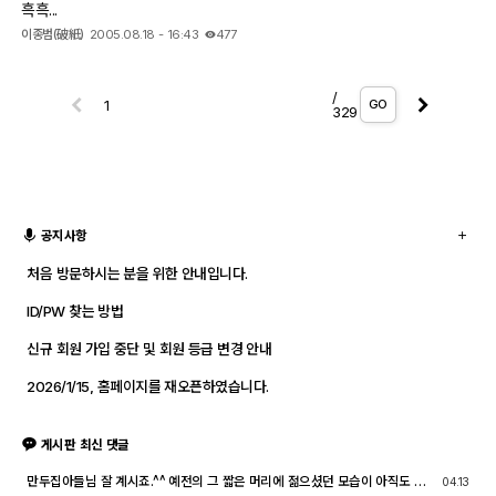
흑흑...
이종범(破紙)
2005.08.18 - 16:43
477
/
GO
329
공지사항
처음 방문하시는 분을 위한 안내입니다.
ID/PW 찾는 방법
신규 회원 가입 중단 및 회원 등급 변경 안내
2026/1/15, 홈페이지를 재오픈하였습니다.
게시판 최신 댓글
만두집아들님 잘 계시죠.^^ 예전의 그 짧은 머리에 젊으셨던 모습이 아직도 기
04.13
억이 납니다. ^^;; djslr 홈페이지 활동 및 사진 활동이 예전 같지는 않지만, 동