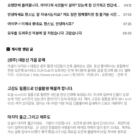
호회 활동의 추억을 남길 겸 가능한 계속 홈페이지를 유지할 예정입니다. 생각
오랜만에 들러봅니다.. 아이디와 사진들이 살아? 있는게 참 신기하고 반갑네요
04.12
나실 때 종종 방문해 주세요.^^
^^.. 다들 잘 지내시죠? 제가 이곳에서 활동할때 까마득했던 회원님들이었는데
이제 제가 그 나이가 되버렸습니다^^..
안녕하세요 한스님. 잘 지내시는지요? 저도 잠깐 함께했지만 참 즐거운 시간이
07.03
었습니다
어이쿠~! 이제사 봤네요. 한스님, 안녕하시죠?
07.25
모두들 도와주신 덕분에 잘 치렀습니다. 고맙습니다.
06.03
게시판 랜덤 글
[완주] 대둔산 가을 운해
가을이 다가오니 대둔산 운무 촬영 사진들이 간혹 올라오는 군요. 등산 좋아하시는 분들께서
한번 도전해 보시라고 SLRClub의 오프라인-전북 게시판에 올라온 글을 링크해 봅니다. 홈페
이지 : SLRClub ( http://www.slrclub.com ) 링크위치 : 커뮤니티 - 오프라인 - 전북 작성
자 : 낭인님 http://www.slrclub.com/bbs/vx2.ph...
고감도 필름으로 인물촬영 해불까 합니다.
오늘 iso400 필름으로 촬영한 사진을 현상 인화해 보았습니다. 피사체 일부에 인물이 있었
는데 약간 노이즈가 있는것이 분위기(?) 있어 보였습니다. 해서, 고감도 필름을 찾아 보니 iso1
600 까지 있더군요. 많이는 아니지만 이번 19일 인물출사때 실내에서 스토브 사용하지 않고
고감도 필름으로 인물을 촬영해 보고 싶어졌...
마지막 출근..그리고 제주도
오늘이 마지막 출근이네요... 기분이 이상합니다... 오전에 본사에 들러 인사드리고... 파견지로
다시 일하러 왔지요.. 근 2년간 정들었던 사람들이라 헤어짐 자체가 많이 힘이 드네요.. 제주도
가는 날짜 잡아서 비행기 예약 했습니다 13일 화요일 오전에 출발하여 16일 저녁에 청주로 돌
아옵니다. 여러분들이 소개해 주신 ...