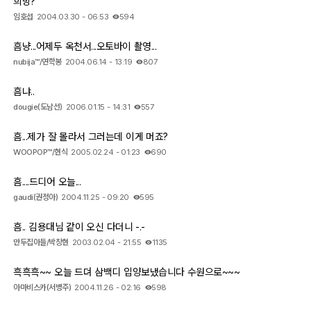
희망?
임호섭
2004.03.30 - 06:53
594
흠냥...어제두 옥천서...오토바이 촬영...
nubija™/연학봉
2004.06.14 - 13:19
807
흠냐..
dougie(도남선)
2006.01.15 - 14:31
557
흠...제가 잘 몰라서 그러는데 이게 머죠?
WOOPOP™/현식
2005.02.24 - 01:23
690
흠....드디어 오늘...
gaudi(권정아)
2004.11.25 - 09:20
595
흠.. 김용대님 같이 오신 다더니 -.-
만두집아들/박창현
2003.02.04 - 21:55
1135
흑흑흑~~ 오늘 드뎌 삼백디 입양보냈습니다 수원으로~~~
아마비스카(서병주)
2004.11.26 - 02:16
598