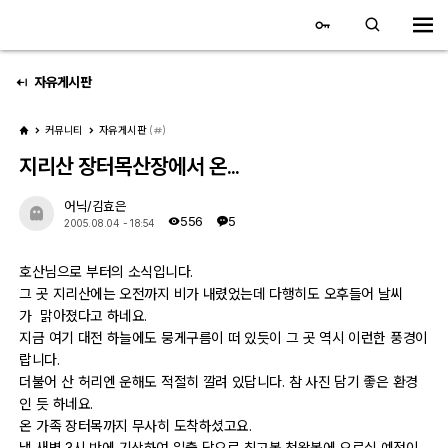
대전 디지털 SLR 커뮤니티
홈
자유게시판
커뮤니티
자유게시판
(
)
갤러리
지리산 장터목산장에서 온...
자유 갤러리
어닉/김효은
556
5
2005.08.04 - 18:54
추천 갤러리
호산님으로 부터의 소식입니다.
회원 갤러리
그 곳 지리산에는 오전까지 비가 내렸었는데 다행히도 오후들어 날씨
가 맑아졌다고 하네요.
전시회 갤러리
지금 여기 대전 하늘에도 뭉게구름이 떠 있듯이 그 곳 역시 이런한 풍경이
랍니다.
飛龍/김상환님 아침 갤러리
더불어 산 허리엔 운해도 적절히 깔려 있답니다. 참 사진 담기 좋은 환경
인 듯 하네요.
온 가족 장터목까지 무사히 도착하셨고요.
커뮤니티
낼 새벽 3시 반에 기상하여 일출 담으로 최고봉 천왕봉에 오르실 예정이