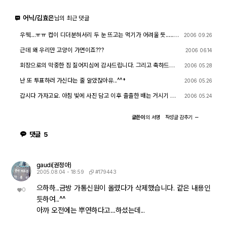
어닉/김효은
님의 최근 댓글
우웩....ㅠㅠ 컵이 디더분혀서리 두 눈 뜨고는 먹기가 어려울 듯......ㅠ
2006 09.26
ㅠ ==33
근데 왜 우리만 고양이 가면이죠???
2006 06.14
회장으로의 막중한 짐 짊어지심에 감사드립니다. 그리고 축하드리
2006 05.28
고요. 이제 좀 더 활기찬 djslr이 되리라 생각됩니다.
난 또 투표하러 가신다는 줄 알았잖아유...^^*
2006 05.26
갑시다 가자고요. 아침 빛에 사진 담고 이후 출출한 배는 거시기 찌
2006 05.24
게라고 끓여서 이슬이 한잔 하는 그 맛....ㅋㅋ 어여 오프게시판에 댓
글 다세요.
글쓴이
의
서명
작성글
감추기
댓글
5
gaudi(권정아)
#179443
2005.08.04 - 18:59
으하하...금방 가통신원이 올렸다가 삭제했습니다. 같은 내용인
0
듯하여...^^
아까 오전에는 뿌연하다고....하셨는데...