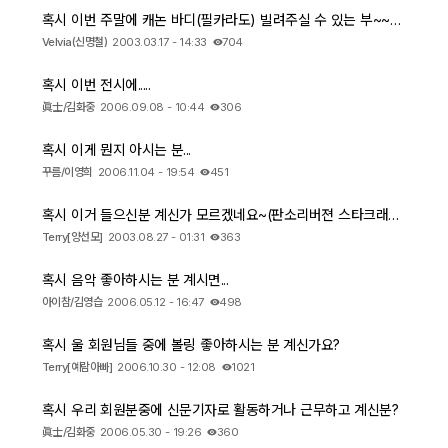
혹시 이번 주말에 캐논 바디(필카라도) 빌려주실 수 있는 부~~~운
출사 여행기
Velvia(신명철)
2003.03.17 - 14:33
704
맛집 / 멋집
혹시 이번 전시에.....
眞士/김화중
2006.09.08 - 10:44
306
djslr 소개
혹시 이게 뭔지 아시는 분...
꾸름/이영희
2006.11.04 - 19:54
451
공지사항
혹시 이거 들으신분 계신가 모르겠네요~(판소리버젼 스타크래프트!!)
Terry[양선모]
2003.08.27 - 01:31
363
운영 참여/제안
혹시 음악 좋아하시는 분 계시면...
사이트/홈페이지 소개
아이참/김영습
2006.05.12 - 16:47
498
혹시 울 회원님들 중에 볼링 좋아하시는 분 계신가요?
Terry[예람아빠]
2006.10.30 - 12:08
1021
혹시 우리 회원분중에 신문기자로 활동하거나 근무하고 계신분?
眞士/김화중
2006.05.30 - 19:26
360