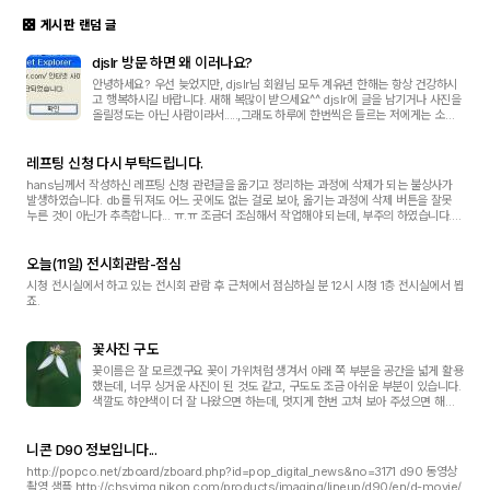
게시판 랜덤 글
djslr 방문 하면 왜 이러나요?
안녕하세요? 우선 늦었지만, djslr님 회원님 모두 계유년 한해는 항상 건강하시
고 행복하시길 바랍니다. 새해 복많이 받으세요^^ djslr에 글을 남기거나 사진을
올릴정도는 아닌 사람이라서.....,그래도 하루에 한번씩은 들르는 저에게는 소중
한 곳이지요. 그런데 홈피를 방문하면 처음에는 괞찮은데, 재방문시에는 꼭 이런
...
레프팅 신청 다시 부탁드립니다.
hans님께서 작성하신 레프팅 신청 관련글을 옮기고 정리하는 과정에 삭제가 되는 불상사가
발생하였습니다. db를 뒤져도 어느 곳에도 없는 걸로 보아, 옮기는 과정에 삭제 버튼을 잘못
누른 것이 아닌가 추측합니다... ㅠ.ㅠ 조금더 조심해서 작업해야 되는데, 부주의 하였습니다...
hans님께서 올리신 글의 내용도 보관하고...
오늘(11일) 전시회관람-점심
시청 전시실에서 하고 있는 전시회 관람 후 근처에서 점심하실 분 12시 시청 1층 전시실에서 뵙
죠.
꽃사진 구도
꽃이름은 잘 모르겠구요 꽃이 가위처럼 생겨서 아래 쪽 부분을 공간을 넓게 활용
했는데, 너무 싱거운 사진이 된 것도 같고, 구도도 조금 아쉬운 부분이 있습니다.
색깔도 햐얀색이 더 잘 나왔으면 하는데, 멋지게 한번 고쳐 보아 주셨으면 해서
올립니다. 난도질도 좋고, 다 좋습니다.
니콘 D90 정보입니다...
http://popco.net/zboard/zboard.php?id=pop_digital_news&no=3171 d90 동영상
촬영 샘플 http://chsvimg.nikon.com/products/imaging/lineup/d90/en/d-movie/