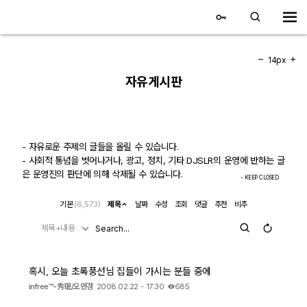
대전 디지털 SLR 커뮤니티
홈
14px
자유게시판
갤러리
자유 갤러리
- 자유로운 주제의 글들을 올릴 수 있습니다.
- 사회적 통념을 벗어나거나, 광고, 정치, 기타 DJSLR의 운영에 반하는 글
추천 갤러리
은 운영진의 판단에 의해 삭제될 수 있습니다.
- KEEP CLOSED
회원 갤러리
기본
(6,573)
제목
날짜
수정
조회
댓글
추천
비추
전시회 갤러리
제목+내용
飛龍/김상환님 아침 갤러리
혹시, 오늘 초록풍선님 집들이 가시는 분들 중에
infree™-秀珉/오연경
2008.02.22 - 17:30
685
커뮤니티