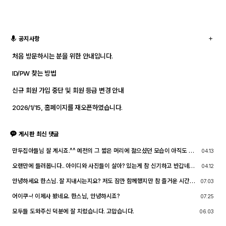
공지사항
처음 방문하시는 분을 위한 안내입니다.
ID/PW 찾는 방법
신규 회원 가입 중단 및 회원 등급 변경 안내
2026/1/15, 홈페이지를 재오픈하였습니다.
게시판 최신 댓글
만두집아들님 잘 계시죠.^^ 예전의 그 짧은 머리에 젊으셨던 모습이 아직도 기
04.13
억이 납니다. ^^;; djslr 홈페이지 활동 및 사진 활동이 예전 같지는 않지만, 동
호회 활동의 추억을 남길 겸 가능한 계속 홈페이지를 유지할 예정입니다. 생각
오랜만에 들러봅니다.. 아이디와 사진들이 살아? 있는게 참 신기하고 반갑네요
04.12
나실 때 종종 방문해 주세요.^^
^^.. 다들 잘 지내시죠? 제가 이곳에서 활동할때 까마득했던 회원님들이었는데
이제 제가 그 나이가 되버렸습니다^^..
안녕하세요 한스님. 잘 지내시는지요? 저도 잠깐 함께했지만 참 즐거운 시간이
07.03
었습니다
어이쿠~! 이제사 봤네요. 한스님, 안녕하시죠?
07.25
모두들 도와주신 덕분에 잘 치렀습니다. 고맙습니다.
06.03