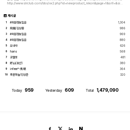
http://www.slrclub.com/bbs/vx2.php?id=newproduct_nikon&page=1&sn1=&sid
1=&divpage=7&sn=off&sid=off&ss=on&sc=off&select_arrange=headnum&de
sc=asc&no=38779 ...
게시글
#회원정보없음
1,304
1
飛龍/김상환
986
2
#회원정보없음
969
3
#회원정보없음
880
4
오내사
626
5
hans
568
6
코헬렛
481
7
好山(호산)
380
8
infree™-秀珉
364
9
푸른하늘/민상준
320
10
959
609
1,479,090
Today
Yesterday
Total
N