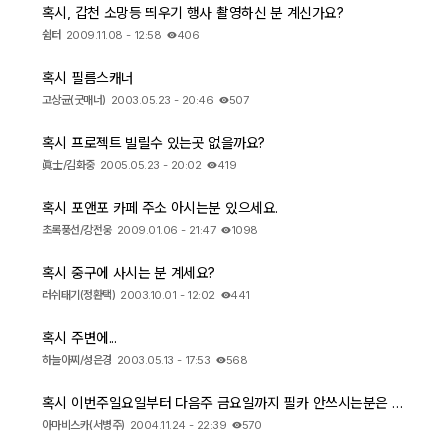
혹시, 갑천 소망등 띄우기 행사 촬영하신 분 계신가요?
쉼터
2009.11.08 - 12:58
406
자유게시판
혹시 필름스캐너
오프라인
고상균(굿매너)
2003.05.23 - 20:46
507
정보 / 강좌
혹시 프로젝트 빌릴수 있는곳 없을까요?
眞士/김화중
2005.05.23 - 20:02
419
장터
혹시 포앤포 카페 주소 아시는분 있으세요.
질문 / 답변
초록풍선/강전웅
2009.01.06 - 21:47
1098
가입인사
혹시 중구에 사시는 분 계세요?
러쉬태기(정환택)
2003.10.01 - 12:02
441
출사 정보
혹시 주변에...
하늘아찌/성은경
2003.05.13 - 17:53
568
출사 소식
혹시 이번주일요일부터 다음주 금요일까지 필카 안쓰시는분은 빌려주시면 안될까여?
아마비스카(서병주)
2004.11.24 - 22:39
570
출사 포인트