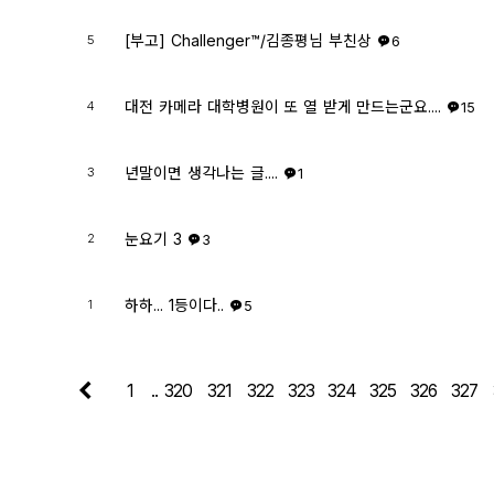
[부고] Challenger™/김종평님 부친상
5
6
대전 카메라 대학병원이 또 열 받게 만드는군요....
4
15
년말이면 생각나는 글....
3
1
눈요기 3
2
3
하하... 1등이다..
1
5
1
..
320
321
322
323
324
325
326
327