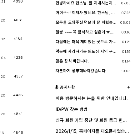
네요^^.. 다들 잘 지내시죠? 제가 이곳
4036
.21
안녕하세요 한스님. 잘 지내시는지
07.03
능한 계속 홈페이지를 유지할 예정입
에서 활동할때 까마득했던 회원님들
요? 저도 잠깐 함께했지만 참 즐거운
니다. 생각나실 때 종종 방문해 주세
이었는데 이제 제가 그 나이가 되버렸
시간이었습니다
요.^^
어이쿠~! 이제사 봤네요. 한스님, 안
07.25
습니다^^..
녕하시죠?
4061
.20
모두들 도와주신 덕분에 잘 치렀습니
06.03
다. 고맙습니다.
일쌍 ---- 꼭 참석하고 싶은데 ㅠ.
03.16
ㅠ.... 선약이 있어서 참석하지 못합니
4184
.12
다. (다음에 개인적으로 들리겠습니
다음에는 더욱 재미있는 곳으로 가보
01.21
다)
죠. 원도심을 돌아보는 것도 재미가 있
네요.
덕분에 사라져가는 원도심 지역 구경
01.19
잘 했습니다.
4236
.04
많은 참석 바랍니다.
01.14
차분하게 공부해봐야겠습니다.
10.05
4357
.20
공지사항
4438
.20
처음 방문하시는 분을 위한 안내입니다.
ID/PW 찾는 방법
4841
.20
신규 회원 가입 중단 및 회원 등급 변경
안내
2026/1/15, 홈페이지를 재오픈하였습니
4846
.16
다.