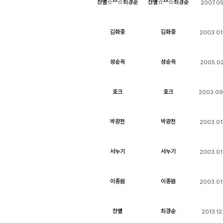
잔별☆^^☆최경순
잔별☆^^☆최경순
2007.05
김화중
김화중
2003.01
성순옥
성순옥
2005.02
호크
호크
2003.09
박광천
박광천
2003.01
서누기
서누기
2003.01
이종원
이종원
2003.01
잔별
최경순
2013.12