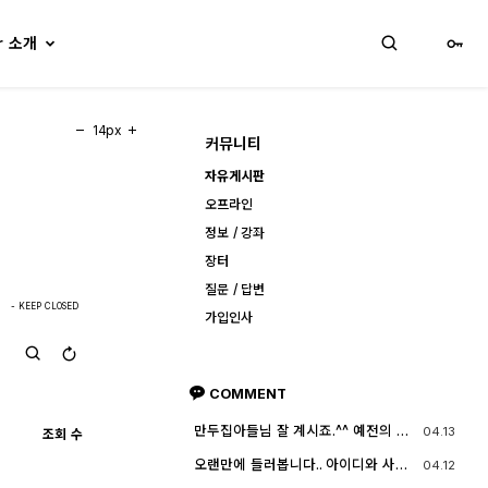
lr 소개
14px
커뮤니티
자유게시판
오프라인
정보 / 강좌
장터
질문 / 답변
- KEEP CLOSED
가입인사
COMMENT
만두집아들님 잘 계시죠.^^ 예전의 그
04.13
조회 수
짧은 머리에 젊으셨던 모습이 아직도
기억이 납니다. ^^;; djslr 홈페이지 활
오랜만에 들러봅니다.. 아이디와 사진
04.12
동 및 사진 활동이 예전 같지는 않지
들이 살아? 있는게 참 신기하고 반갑
만, 동호회 활동의 추억을 남길 겸 가