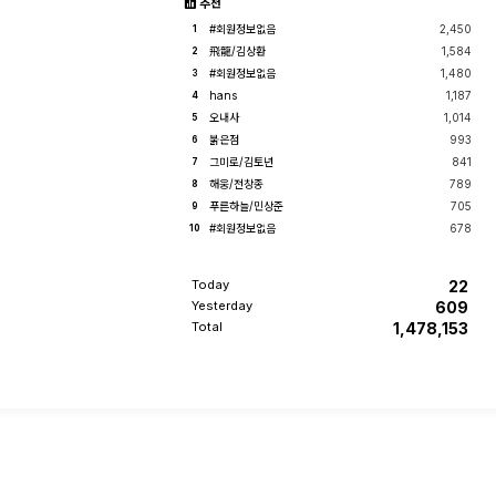
추천
#회원정보없음
2,450
1
飛龍/김상환
1,584
2
#회원정보없음
1,480
3
hans
1,187
4
오내사
1,014
5
붉은점
993
6
그미로/김토년
841
7
해웅/전창종
789
8
푸른하늘/민상준
705
9
#회원정보없음
678
10
Today
22
Yesterday
609
Total
1,478,153