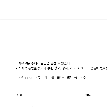
대전 디지털 SLR 커뮤니티
- 자유로운 주제의 글들을 올릴 수 있습니다.
- 사회적 통념을 벗어나거나, 광고, 정치, 기타 DJSLR의 운영에 반
기본
(6,573)
제목
날짜
수정
조회
댓글
추천
비추
번호
제목