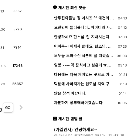
게시판 최신 댓글
5357
.13
만두집아들님 잘 계시죠.^^ 예전의 그
04.13
짧은 머리에 젊으셨던 모습이 아직도
기억이 납니다. ^^;; djslr 홈페이지 활
오랜만에 들러봅니다.. 아이디와 사진
04.12
5726
.30
동 및 사진 활동이 예전 같지는 않지
들이 살아? 있는게 참 신기하고 반갑
만, 동호회 활동의 추억을 남길 겸 가
네요^^.. 다들 잘 지내시죠? 제가 이곳
안녕하세요 한스님. 잘 지내시는지
07.03
능한 계속 홈페이지를 유지할 예정입
에서 활동할때 까마득했던 회원님들
요? 저도 잠깐 함께했지만 참 즐거운
니다. 생각나실 때 종종 방문해 주세
이었는데 이제 제가 그 나이가 되버렸
시간이었습니다
요.^^
어이쿠~! 이제사 봤네요. 한스님, 안
07.25
습니다^^..
7914
.31
녕하시죠?
모두들 도와주신 덕분에 잘 치렀습니
06.03
다. 고맙습니다.
일쌍 ---- 꼭 참석하고 싶은데 ㅠ.
03.16
17248
.05
ㅠ.... 선약이 있어서 참석하지 못합니
다. (다음에 개인적으로 들리겠습니
다음에는 더욱 재미있는 곳으로 가보
01.21
다)
죠. 원도심을 돌아보는 것도 재미가 있
네요.
덕분에 사라져가는 원도심 지역 구경
28357
01.19
.20
잘 했습니다.
많은 참석 바랍니다.
01.14
차분하게 공부해봐야겠습니다.
10.05
GO
9
게시판 랜덤 글
(가입인사) 안녕하세요~
안녕하세요? 박재현이라고 합니다~ 전 사진 찍