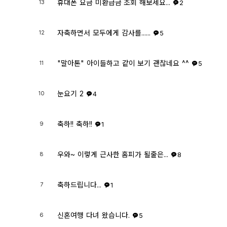
휴대폰 요금 미환급금 조회 해보세요...
13
2
자축하면서 모두에게 감사를......
12
5
"말아톤" 아이들하고 같이 보기 괜찮네요 ^^
11
5
눈요기 2
10
4
축하!! 축하!!
9
1
우와~ 이렇게 근사한 홈피가 될줄은...
8
8
축하드립니다...
7
1
신혼여행 다녀 왔습니다.
6
5