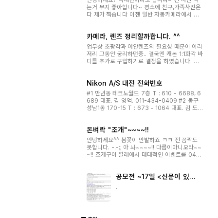
는거 무지 좋아합니다~ 평소에 친구,가족사진은
다 제가 찍습니다 이젠 일반 자동카메라에서 벗
어나 전문가용 카메라를 사기위해 그동안 알바해
서 유럽배냥여행 떠나려했던 계획을 포기하고 s
카메라, 렌즈 정리할까합니다. ^^
2를 구입하여 나름대로 책두 사서 보구 인터넷에
서 배워보구 해보았지만 아직도 미숙...
업무상 초광각과 어안렌즈의 필요성 때문이 이리
저리 그동안 궁리하던중.. 결국엔 캐논 1:1화각 바
디를 추가로 구입하기로 결정을 하였습니다. 그
래서 기존 니콘식구들은 기본구성만 몇 개 나두
고 나머지 것들은 정리할까합니다. 타 장터에 올
Nikon A/S 대전 전화번호
려팔려고 하다가.. 제가 요즘 지방에 계속 오가는
지라 택배로 오가는게 불편하기...
#1 만년동 테크노월드 7층 T : 610 - 6688, 6
689 대표. 김 영억. 011-434-0409 #2 동구
성남1동 170-15 T : 673 - 1064 대표. 김 도
환. 011-426-4969
돈벼락 "조개"~~~~!!
안녕하세요^^ 봄꽃이 만발하죠 ㅋㅋ 전 꼼짝도
못합니다. -.-;; 아 놔~~~~!! 다름이아니오라~~
~!! 조개구이 깔레에서 대대적인 이벤트를 04월
14일부터 1000테이블 한정 이벤트를 진행합니
다. 상품은~~~!! 개봉영화 1인 무료쿠폰과 4곳
공모전 ~17일 <신문이 있는
의 콘도를 35,000원에 이용할 수 있는 24평 콘
풍경>
도 1박 이용권을 1테이블의 1권으로, 계산...
.