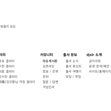
사람들의 모임
러리
커뮤니티
출사 정보
djslr 소개
자유 갤러리
자유게시판
출사 소식
공지사항
추천 갤러리
오프라인
출사 포인트
운영 참여/제안
회원 갤러리
정보 / 강좌
출사 여행기
사이트/홈페이지
전시회 갤러리
장터
맛집 / 멋집
飛龍/김상환님 아침 갤러리
질문 / 답변
가입인사