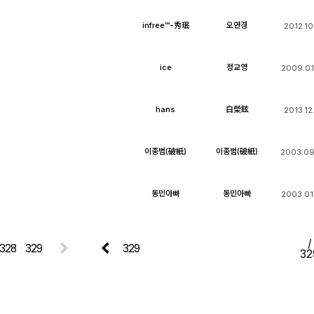
infree™-秀珉
오연경
2012.10
ice
정교영
2009.01
hans
白榮鉉
2013.12
이종범(破紙)
이종범(破紙)
2003.09
동민아빠
동민아빠
2003.01
/
328
329
32