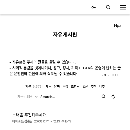
대전 디지털 SLR 커뮤니티
홈
14px
자유게시판
갤러리
자유 갤러리
- 자유로운 주제의 글들을 올릴 수 있습니다.
- 사회적 통념을 벗어나거나, 광고, 정치, 기타 DJSLR의 운영에 반하는 글
추천 갤러리
은 운영진의 판단에 의해 삭제될 수 있습니다.
- KEEP CLOSED
회원 갤러리
기본
(6,573)
제목
날짜
수정
조회
댓글
추천
비추
전시회 갤러리
제목+내용
飛龍/김상환님 아침 갤러리
노래좀 추천해주세요.
아이쇼핑/김홍길
2008.07.11 - 12:13
1819
커뮤니티