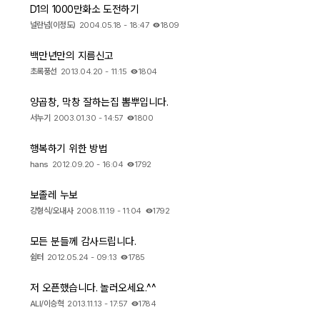
D1의 1000만화소 도전하기
널란넘(이정도)
2004.05.18 - 18:47
1809
자유게시판
백만년만의 지름신고
오프라인
초록풍선
2013.04.20 - 11:15
1804
정보 / 강좌
양곱창, 막창 잘하는집 뽐뿌입니다.
서누기
2003.01.30 - 14:57
1800
장터
행복하기 위한 방법
질문 / 답변
hans
2012.09.20 - 16:04
1792
가입인사
보졸레 누보
강형식/오내사
2008.11.19 - 11:04
1792
출사 정보
모든 분들께 감사드립니다.
쉼터
2012.05.24 - 09:13
1785
출사 소식
저 오픈했습니다. 놀러오세요.^^
ALI/이승혁
2013.11.13 - 17:57
1784
출사 포인트