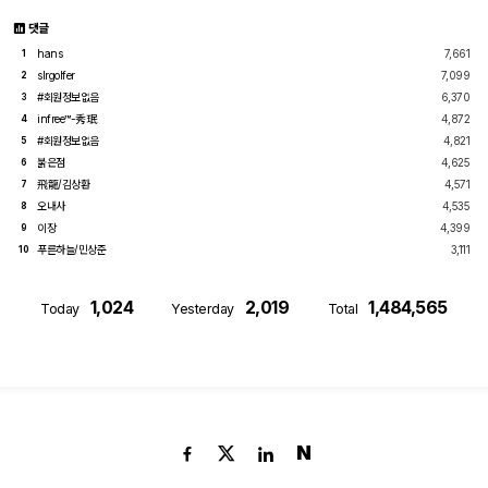
댓글
hans
7,661
1
slrgolfer
7,099
2
#회원정보없음
6,370
3
infree™-秀珉
4,872
4
#회원정보없음
4,821
5
붉은점
4,625
6
飛龍/김상환
4,571
7
오내사
4,535
8
이장
4,399
9
푸른하늘/민상준
3,111
10
1,024
2,019
1,484,565
Today
Yesterday
Total
N