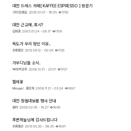
대전 드레스 카페[ KAFFEE ESPRESSO ] 방문기
출사 여행기
기리/임동길
2005.10.07 - 18:05
1759
맛집 / 멋집
대전 근교에...혹시?
김화중
2003.01.24 - 08:17
1756
djslr 소개
독도가 우리 땅인 이유...
초록풍선
2012.08.12 - 00:39
1725
공지사항
가우디님들 소식..
녹차/박은주
2006.12.21 - 23:01
1707
운영 참여/제안
찔레꽃
사이트/홈페이지 소개
Mirage/...홍민재
2008.11.21 - 03:24
1697
대전 정월대보름 행사 안내
쉼터
2009.02.05 - 16:27
1695
푸른하늘님께 감사드립니다
초록풍선
2013.05.20 - 08:35
1691