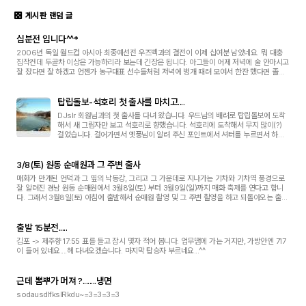
게시판 랜덤 글
십분전 입니다^^*
2006년 독일 월드컵 아시아 최종예선전 우즈벡과의 결전이 이제 십여분 남았네요. 뭐 대충
짐작컨데 두골차 이상은 가능하리라 보는데 긴장은 됩니다. 아그들이 어제 저녁에 술 안마시고
잘 잤다면 잘 하겠고 언젠가 농구대표 선수들처럼 저녁에 벙개 때려 모여서 한잔 했다면 졸전
하겠고...ㅠㅠ 대충 3:1 정도로 이기지 않...
탑립돌보-석호리 첫 출사를 마치고....
DJslr 회원님과의 첫 출사를 다녀 왔습니다. 우드님의 배려로 탑립돌보에 도착
해서 새 그림자만 보고 석호리로 향했습니다. 석호리에 도착해서 무지 많이(?)
걸었습니다. 걸어가면서 옛풍님이 알려 주신 포인트에서 셔터를 누르면서 하나
하나 감각을 익히고.... 겨울답지 않게 많이(?) 찍었습니다. 앞으로도 자주 참석하
도록...
3/8(토) 원동 순매원과 그 주변 출사
매화가 만개된 언덕과 그 옆의 낙동강, 그리고 그 가운데로 지나가는 기차와 기차역 풍경으로
잘 알려진 경남 원동 순매원에서 3월8일(토) 부터 3월9일(일)까지 매화 축제를 연다고 합니
다. 그래서 3월8일(토) 아침에 출발해서 순매원 촬영 및 그 주변 촬영을 하고 되돌아오는 출사
를 계획하고 있습니다. 차량은 일단 제 승...
출발 15분전.....
김포 -> 제주향 17:55 표를 들고 잠시 몇자 적어 봅니다. 업무땜에 가는 거지만, 가방안엔 717
이 들어 있네요....헤 다녀오겠습니다. 마지막 탑승자 부르네요...^^
근데 뽐뿌가 머져 ?........냉면
sodausdlfkslRkdu~=3=3=3=3