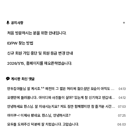
공지사항
처음 방문하시는 분을 위한 안내입니다.
ID/PW 찾는 방법
신규 회원 가입 중단 및 회원 등급 변경 안내
2026/1/15, 홈페이지를 재오픈하였습니다.
게시판 최신 댓글
만두집아들님 잘 계시죠.^^ 예전의 그 짧은 머리에 젊으셨던 모습이 아직도 기
04.13
억이 납니다. ^^;; djslr 홈페이지 활동 및 사진 활동이 예전 같지는 않지만, 동
호회 활동의 추억을 남길 겸 가능한 계속 홈페이지를 유지할 예정입니다. 생각
오랜만에 들러봅니다.. 아이디와 사진들이 살아? 있는게 참 신기하고 반갑네요
04.12
나실 때 종종 방문해 주세요.^^
^^.. 다들 잘 지내시죠? 제가 이곳에서 활동할때 까마득했던 회원님들이었는데
이제 제가 그 나이가 되버렸습니다^^..
안녕하세요 한스님. 잘 지내시는지요? 저도 잠깐 함께했지만 참 즐거운 시간이
07.03
었습니다
어이쿠~! 이제사 봤네요. 한스님, 안녕하시죠?
07.25
모두들 도와주신 덕분에 잘 치렀습니다. 고맙습니다.
06.03