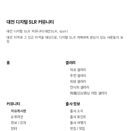
대전 디지털 SLR 커뮤니티
대전 디지털 SLR 커뮤니티(대전SLR, djslr)
대전 지역과 그 인근 지역을 대상으로, 디지털 SLR 카메라에 관심이 있는 사람들의 모
임
홈
갤러리
자유 갤러리
추천 갤러리
회원 갤러리
전시회 갤러리
飛龍/김상환님 아침 갤러리
커뮤니티
출사 정보
자유게시판
출사 소식
오프라인
출사 포인트
정보 / 강좌
출사 여행기
장터
맛집 / 멋집