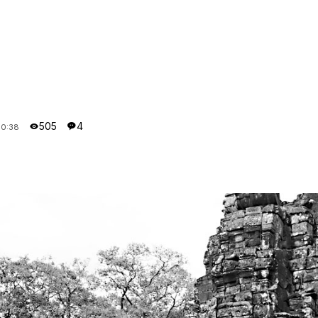
505
4
10:38