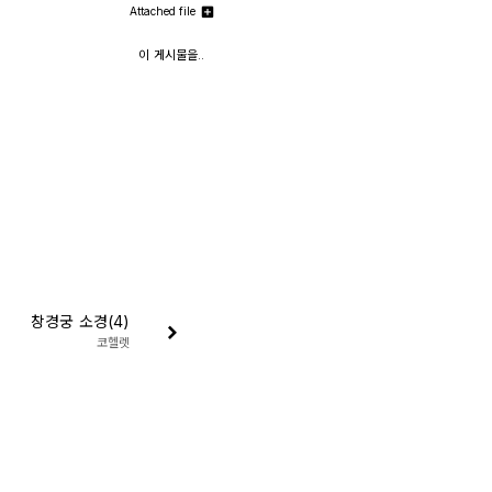
Attached file
이 게시물을..
창경궁 소경(4)
코헬렛