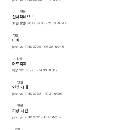
출사 여행기
인물
선녀라네요...!
맛집 / 멋집
玄岩(현암)
2010.08.03 - 12:30
344
인물
djslr 소개
나비
john yu
2010.07.26 - 06:38
249
공지사항
인물
머드축제
운영 참여/제안
이장
2010.07.20 - 14:33
382
인물
사이트/홈페이지 소개
연잎 자매
john yu
2010.07.08 - 20:31
319
인물
기상 시간
john yu
2010.07.01 - 15:17
258
인물