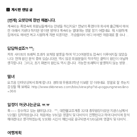
게시판 랜덤 글
[번개] 오랫만에 한번 해봅니다.
계속되는 폭염속에 회원님들께서는 안녕들 하신지요? 한낮의 폭염이야 회사에 출근해서 에어
컨 아래서 지낸다 하지만 밤이면 밤마다 계속되는 열대야는 정말 참기 어렵네요. 뭐 시원하게
집에서도 에어컨 켜고 시원하게 자면 되겠지만... 가슴떨려서 어디 어어컨 마음대로 켤 수나 있
나요. ㅠ.ㅠ.... 무더운 날씨에 웬 음주 ...
답답하셨죠?! ^^;;
저희 사이트의 트래픽 초과가 모처럼 발생을 하여 약 20여분정도 접속이 이루어지질 않았습
니다. 현재 원인 분석 중에 있습니다만, 역시 많은 회원분들의 적극적인 클릭이 원인이 아닐까
생각합니다. 그리고, 초기 화면의 원인도 역시 큽니다. 가능한 트래픽이 발생하지 않는 방향으
로 사이트의 형태를 조금 바꾸도록 하겠습...
떨녀
요즈음 인터넷상에서 화제 랍니다. 경희대 무용과3학년 이보람 양 이라네요. 정말로 잘 추는지
감상들 해 보세요. http://www.dkbnews.com/bbs/view.php?id=pogpungnews&no
=366
일정이 어긋나는군요. ㅠ.ㅠ
푹~~~ 잠수하고 있는 쉼터입니다... ^^;; 대한불교조계종 32대 총무원장이셨던 지관스님께서
1/2(월) 입적하셨습니다. 처음에는 1/8(일) 영결식 및 다비식이 진행된다고 하여 다비식에 참석
해야겠다고 생각하였는데, 1/3(화) 시신이 해인사로 운구되면서 1/6(금)에 영결식 및 다비식이
진행되는 것으로 변경되었습니다. 하필...
여행계획