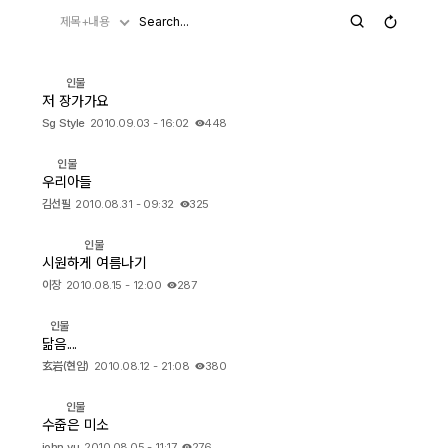
제목+내용
자유게시판
인물
오프라인
저 장가가요
Sg Style
2010.09.03 - 16:02
448
정보 / 강좌
인물
우리아들
장터
김선필
2010.08.31 - 09:32
325
질문 / 답변
인물
시원하게 여름나기
가입인사
이장
2010.08.15 - 12:00
287
인물
출사 정보
닮음....
玄岩(현암)
2010.08.12 - 21:08
380
출사 소식
인물
수줍은 미소
출사 포인트
john yu
2010.08.05 - 11:17
276