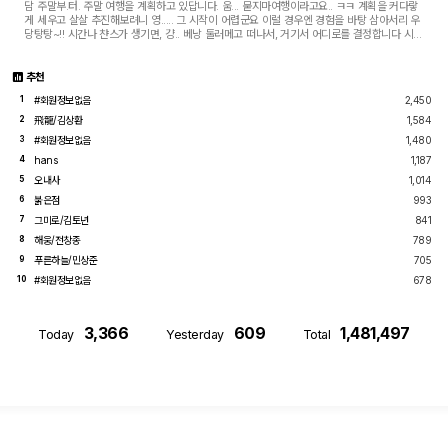
담 주말부.터. 주말 여행을 계획하고 있답니다. 움... 묻지마여행이라고요.. ㅋㅋ 계획을 커다랗
게 세우고 살살 추진해보려니 영..... 그 시작이 어렵군요 이럴 경우엔 경험을 바탕 삼아서리 우
당탕탕~!! 시간나 챤스가 생기면, 걍.. 베낭 둘러메고 떠나서, 거기서 어디로를 결정합니다 시간
이 있으면 있는대로, 없으면 없는...
추천
#회원정보없음
2,450
1
飛龍/김상환
1,584
2
#회원정보없음
1,480
3
hans
1,187
4
오내사
1,014
5
붉은점
993
6
그미로/김토년
841
7
해웅/전창종
789
8
푸른하늘/민상준
705
9
#회원정보없음
678
10
3,366
609
1,481,497
Today
Yesterday
Total