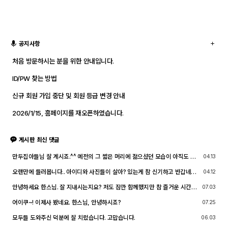
공지사항
처음 방문하시는 분을 위한 안내입니다.
ID/PW 찾는 방법
신규 회원 가입 중단 및 회원 등급 변경 안내
2026/1/15, 홈페이지를 재오픈하였습니다.
게시판 최신 댓글
만두집아들님 잘 계시죠.^^ 예전의 그 짧은 머리에 젊으셨던 모습이 아직도 기
04.13
억이 납니다. ^^;; djslr 홈페이지 활동 및 사진 활동이 예전 같지는 않지만, 동
호회 활동의 추억을 남길 겸 가능한 계속 홈페이지를 유지할 예정입니다. 생각
오랜만에 들러봅니다.. 아이디와 사진들이 살아? 있는게 참 신기하고 반갑네요
04.12
나실 때 종종 방문해 주세요.^^
^^.. 다들 잘 지내시죠? 제가 이곳에서 활동할때 까마득했던 회원님들이었는데
이제 제가 그 나이가 되버렸습니다^^..
안녕하세요 한스님. 잘 지내시는지요? 저도 잠깐 함께했지만 참 즐거운 시간이
07.03
었습니다
어이쿠~! 이제사 봤네요. 한스님, 안녕하시죠?
07.25
모두들 도와주신 덕분에 잘 치렀습니다. 고맙습니다.
06.03