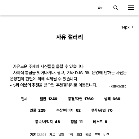
대전 디지털 SLR 커뮤니티
홈
14px
자유 갤러리
갤러리
자유 갤러리
- 자유로운 주제의 사진들을 올릴 수 있습니다.
- 사회적 통념을 벗어나거나, 광고, 기타 DJSLR의 운영에 반하는 사진은
추천 갤러리
운영진의 판단에 의해 삭제될 수 있습니다.
-
5회 이상의 추천
을 받으면 추천갤러리로 이동됩니다.
- KEEP CLOSED
회원 갤러리
전체
일반
1249
풍경/자연
1769
생태
669
전시회 갤러리
인물
229
추상/이미지
62
행사/공연
70
飛龍/김상환님 아침 갤러리
풍속/사적지
48
정물
11
테스트
8
기본
(229)
제목
날짜
수정
조회
댓글
추천
비추
커뮤니티