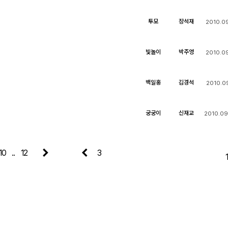
투모
장석재
2010.09
빛놀이
박주영
2010.09
백일홍
김경석
2010.09
궁궁이
신재교
2010.09
10
..
12