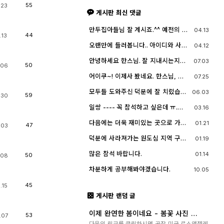
55
.23
게시판 최신 댓글
만두집아들님 잘 계시죠.^^ 예전의 그
04.13
44
.13
짧은 머리에 젊으셨던 모습이 아직도
기억이 납니다. ^^;; djslr 홈페이지 활
오랜만에 들러봅니다.. 아이디와 사진
04.12
동 및 사진 활동이 예전 같지는 않지
들이 살아? 있는게 참 신기하고 반갑
만, 동호회 활동의 추억을 남길 겸 가
네요^^.. 다들 잘 지내시죠? 제가 이곳
안녕하세요 한스님. 잘 지내시는지
07.03
능한 계속 홈페이지를 유지할 예정입
에서 활동할때 까마득했던 회원님들
50
.06
요? 저도 잠깐 함께했지만 참 즐거운
니다. 생각나실 때 종종 방문해 주세
이었는데 이제 제가 그 나이가 되버렸
시간이었습니다
요.^^
어이쿠~! 이제사 봤네요. 한스님, 안
07.25
습니다^^..
녕하시죠?
모두들 도와주신 덕분에 잘 치렀습니
06.03
59
.30
다. 고맙습니다.
일쌍 ---- 꼭 참석하고 싶은데 ㅠ.
03.16
ㅠ.... 선약이 있어서 참석하지 못합니
다. (다음에 개인적으로 들리겠습니
다음에는 더욱 재미있는 곳으로 가보
01.21
47
.03
다)
죠. 원도심을 돌아보는 것도 재미가 있
네요.
덕분에 사라져가는 원도심 지역 구경
01.19
잘 했습니다.
많은 참석 바랍니다.
01.14
50
.08
차분하게 공부해봐야겠습니다.
10.05
45
.15
게시판 랜덤 글
이제 완연한 봄이네요 - 봄꽃 사진 구
53
.07
경하세요.
다음의 링크를 클릭하시면 곧장 미국 로스앤젤레