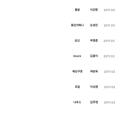
롱운
이강헌
2011.03
몽상가찌니
오성진
2011.03
오딘
박병준
2011.03
black
김홍식
2011.03
세상구경
여성욱
2011.02
초알
이상권
2011.02
나우스
김주영
2011.02