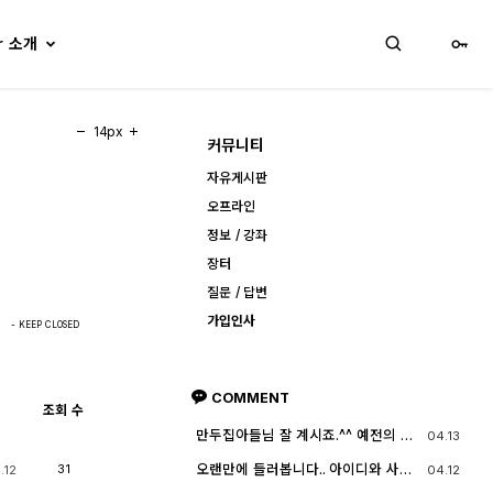
lr 소개
14px
커뮤니티
자유게시판
오프라인
정보 / 강좌
장터
질문 / 답변
가입인사
- KEEP CLOSED
COMMENT
조회 수
만두집아들님 잘 계시죠.^^ 예전의 그
04.13
짧은 머리에 젊으셨던 모습이 아직도
기억이 납니다. ^^;; djslr 홈페이지 활
오랜만에 들러봅니다.. 아이디와 사진
31
04.12
.12
동 및 사진 활동이 예전 같지는 않지
들이 살아? 있는게 참 신기하고 반갑
만, 동호회 활동의 추억을 남길 겸 가