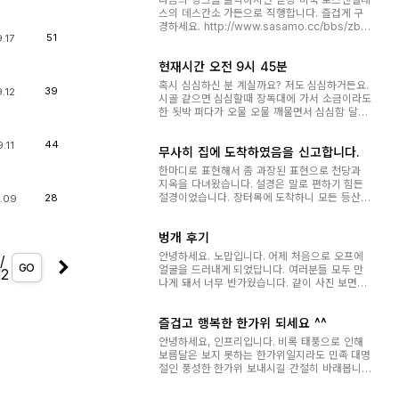
스의 데스칸소 가든으로 직행합니다. 즐겁게 구
경하세요. http://www.sasamo.cc/bbs/zbo
51
.17
ard.php?id=lee_soon&page=1&sn1=&div
page=1&sn=off&ss=on&sc=on&&select_
현재시간 오전 9시 45분
arrange=headnum&desc=asc&no=641
혹시 심심하신 분 계실까요? 저도 심심하거든요.
39
.12
시골 같으면 심심할때 장독대에 가서 소금이라도
한 됫박 퍼다가 오물 오물 깨물면서 심심함 달랠
텐데.... 저처럼 심심하신분 계시거들랑 흔적 남기
시고 가세요^^* 비도 오락가락 하고 이거 어디
44
.11
무사히 집에 도착하였음을 신고합니다.
출사도 안되고 심심해서 넉두리 좀 했습니다. 이
해해 주실거죠^^*
한마디로 표현해서 좀 과장된 표현으로 천당과
지옥을 다녀왔습니다. 설경은 말로 편하기 힘든
절경이었습니다. 장터목에 도착하니 모든 등산로
28
.09
가 폐쇠 되었습니다. 넘어진 김에 쉬어 간다고 장
터목에서 풀릴때 까지 있을려고 했는데.. 서울서
벙개 후기
온 급한 분이 관리소 직원들에게 사정을하니, 단
독은 안되고 4-5명 이상이면 하...
안녕하세요. 노맙입니다. 어제 처음으로 오프에
/
GO
얼굴을 드러내게 되었답니다. 여러분들 모두 만
12
나게 돼서 너무 반가웠습니다. 같이 사진 보면서
많을걸 배울수 있게 되었구요. 특히... 레스토랑
너무 멋졌습니다. 언제 여친이 생기면... 자주 가
즐겁고 행복한 한가위 되세요 ^^
도록 하겠습니다. ㅋㅋ 출사가 자주 있었으면 합
니다. 많이 많이 배우고 싶습니...
안녕하세요, 인프리입니다. 비록 태풍으로 인해
보름달은 보지 못하는 한가위일지라도 민족 대명
절인 풍성한 한가위 보내시길 간절히 바래봅니
다. 고향길 안전운전하시고, 행복하고 즐거운 추
석 보내세요 ^^ Happy 추석!! ^_^