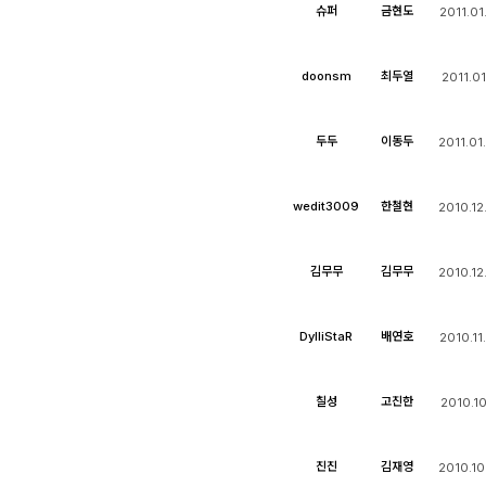
슈퍼
금현도
2011.01
doonsm
최두열
2011.01
두두
이동두
2011.01
wedit3009
한철현
2010.12
김무무
김무무
2010.12
DylliStaR
배연호
2010.11
칠성
고진한
2010.10
진진
김재영
2010.10