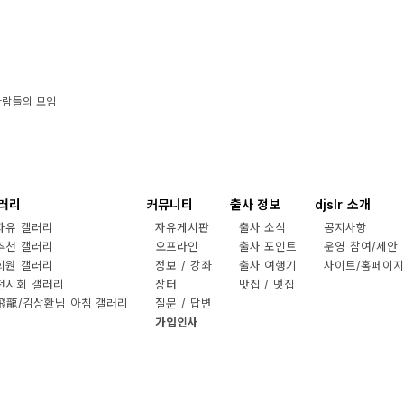
사람들의 모임
러리
커뮤니티
출사 정보
djslr 소개
자유 갤러리
자유게시판
출사 소식
공지사항
추천 갤러리
오프라인
출사 포인트
운영 참여/제안
회원 갤러리
정보 / 강좌
출사 여행기
사이트/홈페이지
전시회 갤러리
장터
맛집 / 멋집
飛龍/김상환님 아침 갤러리
질문 / 답변
가입인사