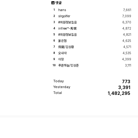
댓글
hans
7,661
1
slrgolfer
7,099
2
#회원정보없음
6,370
3
infree™-秀珉
4,872
4
#회원정보없음
4,821
5
붉은점
4,625
6
飛龍/김상환
4,571
7
오내사
4,535
8
이장
4,399
9
푸른하늘/민상준
3,111
10
Today
773
Yesterday
3,391
Total
1,482,295