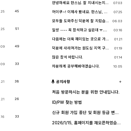
네요^^.. 다들 잘 지내시죠? 제가 이곳
안녕하세요 한스님. 잘 지내시는지
07.03
능한 계속 홈페이지를 유지할 예정입
에서 활동할때 까마득했던 회원님들
요? 저도 잠깐 함께했지만 참 즐거운
니다. 생각나실 때 종종 방문해 주세
이었는데 이제 제가 그 나이가 되버렸
시간이었습니다
요.^^
45
.25
어이쿠~! 이제사 봤네요. 한스님, 안
07.25
습니다^^..
녕하시죠?
모두들 도와주신 덕분에 잘 치렀습니
06.03
다. 고맙습니다.
51
.25
일쌍 ---- 꼭 참석하고 싶은데 ㅠ.
03.16
ㅠ.... 선약이 있어서 참석하지 못합니
다. (다음에 개인적으로 들리겠습니
다음에는 더욱 재미있는 곳으로 가보
01.21
다)
죠. 원도심을 돌아보는 것도 재미가 있
49
네요.
.09
덕분에 사라져가는 원도심 지역 구경
01.19
잘 했습니다.
많은 참석 바랍니다.
01.14
33
.09
차분하게 공부해봐야겠습니다.
10.05
38
공지사항
.21
처음 방문하시는 분을 위한 안내입니다.
26
.21
ID/PW 찾는 방법
신규 회원 가입 중단 및 회원 등급 변경
안내
33
.16
2026/1/15, 홈페이지를 재오픈하였습니
다.