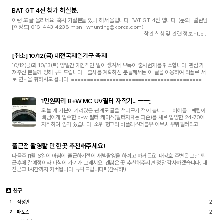
BAT GT 4전 참가 하실분.
이런 또 글 올리네요. 혹시 가실분들 있나 해서 올립니다. BAT GT 4전 입니다. (문의 : 널란넘
[이정도] 016-443-4238 msn : whunting@korea.com) ----------------------------
----------------------------------------------------------- 참관 신청 및 관련 정보 http://
www.kmrc.co.kr --------------------------------...
[취소] 10/12(금) 대전국제열기구 축제
10/12(금)과 10/13(토) 양일간 개인적인 일이 생겨서 부득이 출사번개를 취소합니다. 관심 가
져주신 분들께 양해 부탁드립니다... 출사를 계획하신 분들께서는 이 글을 이용하여 리플로 서
로 연락을 취하셔도 됩니다. ===========================================
================================ 10월12일(금)부터 10월14...
1만원짜리 B+W MC UV필터 자작기... ㅡㅡ;;
오늘 제 기분이 가라앉은 관계로 글을 색다르게 적어 봅니다.... 이해를... 예림아
빠님에게 입수한 b+w 필터 케이스(필터자체는 파손)를 새로 입양한 24-70에
자작하여 낑궈 줬숩니다. 소위 헝그리 비플러스더블유 에무씨 유뷔필터라고 한
글로 씁니다. -_-;; 기존의 유비필터의 유브이 차단율을 실제로 검사하니 0%라
는 황당...
출근전 촬영할 만 한곳 추천해주세요!
다음주 11월 6일에 아침에 출근하기전에 새벽촬영을 하려고 하거든요. 대청호 주변은 그날 퇴
근후에 갈예정이라 아침에 가기가 그래서요. 괜찮은 곳 추천해주시면 정말 감사하겠습니다. 대
전근교 1시간까지 커버됩니다. 부탁드립니다!!!(간곡히!)
친구
삼성맨
2
1
파토스
2
2