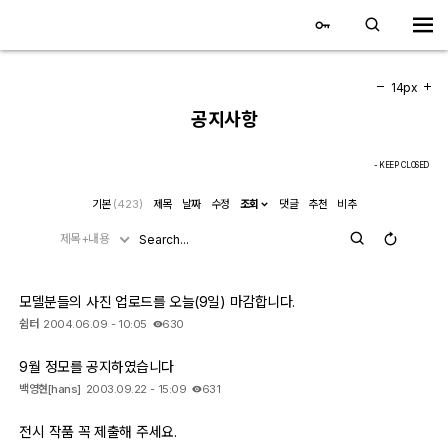
대전 디지털 SLR 커뮤니티
홈
14px
공지사항
갤러리
- KEEP CLOSED
자유 갤러리
기본
(423)
제목
날짜
수정
조회
댓글
추천
비추
제목+내용
추천 갤러리
회원 갤러리
모델분들의 사진 업로드를 오늘(9일) 마감합니다.
쉼터
2004.06.09 - 10:05
630
전시회 갤러리
9월 정모를 공지하였습니다
飛龍/김상환님 아침 갤러리
백영현[hans]
2003.09.22 - 15:09
631
전시 작품 꼭 제출해 주세요.
커뮤니티