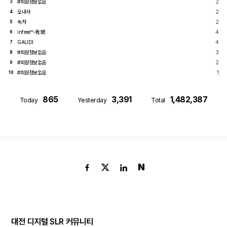
#회원정보없음
2
3
오내사
2
4
녹차
2
5
infree™-秀珉
4
6
GAUDI
4
7
#회원정보없음
3
8
#회원정보없음
2
9
#회원정보없음
1
10
865
3,391
1,482,387
Today
Yesterday
Total
N
대전 디지털 SLR 커뮤니티