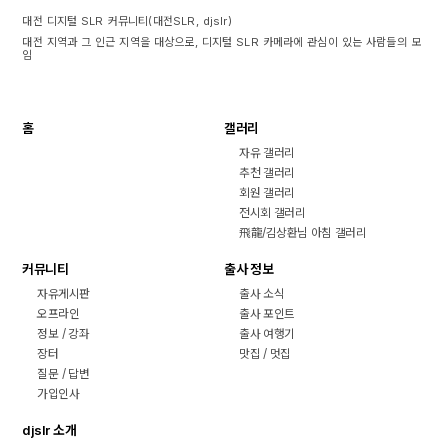
대전 디지털 SLR 커뮤니티(대전SLR, djslr)
대전 지역과 그 인근 지역을 대상으로, 디지털 SLR 카메라에 관심이 있는 사람들의 모
임
홈
갤러리
자유 갤러리
추천 갤러리
회원 갤러리
전시회 갤러리
飛龍/김상환님 아침 갤러리
커뮤니티
출사 정보
자유게시판
출사 소식
오프라인
출사 포인트
정보 / 강좌
출사 여행기
장터
맛집 / 멋집
질문 / 답변
가입인사
djslr 소개