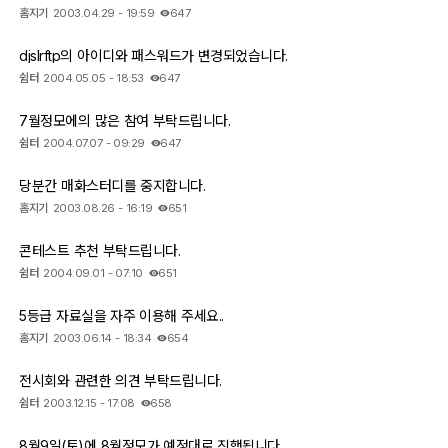
홈지기
2003.04.29 - 19:59
647
출사 여행기
djslrftp의 아이디와 패스워드가 변경되었습니다.
맛집 / 멋집
쉼터
2004.05.05 - 18:53
647
7월정모에의 많은 참여 부탁드립니다.
djslr 소개
쉼터
2004.07.07 - 09:29
647
당분간 매화스터디를 중지합니다.
공지사항
홈지기
2003.08.26 - 16:19
651
운영 참여/제안
콘테스트 추천 부탁드립니다.
쉼터
2004.09.01 - 07:10
651
사이트/홈페이지 소개
5등급 자료실을 자주 이용해 주세요..
홈지기
2003.06.14 - 18:34
654
전시회와 관련한 의견 부탁드립니다.
쉼터
2003.12.15 - 17:08
658
8월9일(토)에 8월정모가 예정대로 진행됩니다.