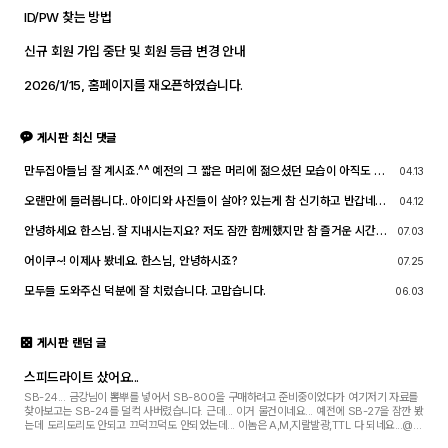
ID/PW 찾는 방법
신규 회원 가입 중단 및 회원 등급 변경 안내
2026/1/15, 홈페이지를 재오픈하였습니다.
게시판 최신 댓글
만두집아들님 잘 계시죠.^^ 예전의 그 짧은 머리에 젊으셨던 모습이 아직도 기
04.13
억이 납니다. ^^;; djslr 홈페이지 활동 및 사진 활동이 예전 같지는 않지만, 동
호회 활동의 추억을 남길 겸 가능한 계속 홈페이지를 유지할 예정입니다. 생각
오랜만에 들러봅니다.. 아이디와 사진들이 살아? 있는게 참 신기하고 반갑네요
04.12
나실 때 종종 방문해 주세요.^^
^^.. 다들 잘 지내시죠? 제가 이곳에서 활동할때 까마득했던 회원님들이었는데
이제 제가 그 나이가 되버렸습니다^^..
안녕하세요 한스님. 잘 지내시는지요? 저도 잠깐 함께했지만 참 즐거운 시간이
07.03
었습니다
어이쿠~! 이제사 봤네요. 한스님, 안녕하시죠?
07.25
모두들 도와주신 덕분에 잘 치렀습니다. 고맙습니다.
06.03
게시판 랜덤 글
스피드라이트 샀어요...
SB-24... 금강님이 뽐뿌를 넣어서 SB-800을 구매하려고 준비중이었다가 여기저기 자료를
찾아보고는 SB-24를 덜컥 사버렸습니다. 근데... 이거 물건이네요... 예전에 SB-27을 잠깐 봤
는데 도리도리도 안되고 끄덕끄덕도 안되었는데... 이놈은 A,M,지랄발광,TTL 다 되네요...@.
@ 광량도 SB-800에 버금가는 가이드넘버가 36 입...