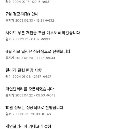
쉼터
2004.02.17 - 09:18
631
7월 정모(예정) 안내
자유게시판
홈지기
2003.06.30 - 18:21
632
오프라인
사이트 부분 개편을 조금 미루도록 하겠습니다.
쉼터
2003.12.21 - 01:02
633
정보 / 강좌
6월 정모 일정은 정상적으로 진행합니다.
장터
홈지기
2003.06.20 - 10:28
634
질문 / 답변
갤러리 관련 변경 사항
쉼터
2004.03.06 - 21:57
637
가입인사
개인갤러리를 오픈하였습니다.
출사 정보
홈지기
2003.04.22 - 09:53
642
10월 정모는 정상적으로 진행됩니다.
출사 소식
쉼터
2003.10.13 - 20:39
646
출사 포인트
개인갤러리에 카테고리 설정