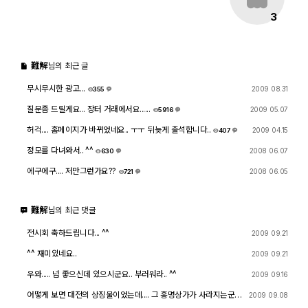
3
難解
님의 최근 글
무시무시한 광고...
2009 08.31
355
5
질문좀 드릴게요... 장터 거래에서요......
2009 05.07
5916
3
허걱.... 홈페이지가 바뀌었네요.. ㅜㅜ 뒤늦게 출석합니다..
2009 04.15
407
2
정모를 다녀와서.. ^^
2008 06.07
630
6
에구에구.... 저만그런가요??
2008 06.05
721
3
難解
님의 최근 댓글
전시회 축하드립니다... ^^
2009 09.21
^^ 재미있네요..
2009 09.21
우와..... 넘 좋으신데 있으시군요.. 부러워라.. ^^
2009 09.16
어떻게 보면 대전의 상징물이었는데.... 그 홍명상가가 사라지는군
2009 09.08
요..... 정말 저곳에 많은 추억이 있죠... 좀 아쉬운 감이 있네요... ^^