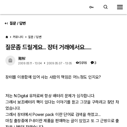
대전 디지털 SLR 커뮤니티
홈
질문 / 답변
커뮤니티
질문 / 답변
갤러리
질문좀 드릴게요... 장터 거래에서요......
자유 갤러리
難解
5916
3
2009.05.11 - 13:04
2009.05.07 - 13:05
추천 갤러리
장터를 이용함에 있어 사는 사람의 책임은 어느정도 인지요?
회원 갤러리
전시회 갤러리
저는 N Digital 유저로써 항상 배터리 문제가 심각합니다.
그래서 보조배터리 팩이 있다는 이야기를 듣고 그것을 구하려고 찾던 차
飛龍/김상환님 아침 갤러리
였습니다.
그래서 장터에서 Power pack 이란 단어로 검색을 하였고....
마침 출장중에 P-8이란 제품을 판매하는 글이 있었고 또 그 근방으로 출
커뮤니티
장을 나왔던 차였습니다.