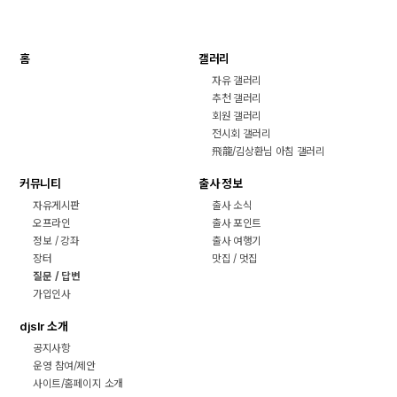
홈
갤러리
자유 갤러리
추천 갤러리
회원 갤러리
전시회 갤러리
飛龍/김상환님 아침 갤러리
커뮤니티
출사 정보
자유게시판
출사 소식
오프라인
출사 포인트
정보 / 강좌
출사 여행기
장터
맛집 / 멋집
질문 / 답변
가입인사
djslr 소개
공지사항
운영 참여/제안
사이트/홈페이지 소개