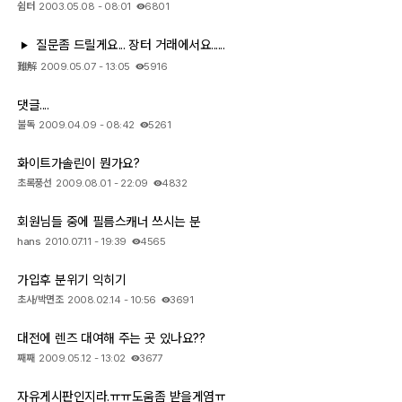
쉼터
2003.05.08 - 08:01
6801
질문좀 드릴게요... 장터 거래에서요......
難解
2009.05.07 - 13:05
5916
댓글....
불독
2009.04.09 - 08:42
5261
화이트가솔린이 뭔가요?
초록풍선
2009.08.01 - 22:09
4832
회원님들 중에 필름스캐너 쓰시는 분
hans
2010.07.11 - 19:39
4565
가입후 분위기 익히기
초사/박면조
2008.02.14 - 10:56
3691
대전에 렌즈 대여해 주는 곳 있나요??
째째
2009.05.12 - 13:02
3677
자유게시판인지라.ㅠㅠ도움좀 받을게염ㅠ