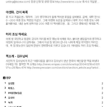
unting@korea.com) 참관 신청 및 관련 정보 http://www.kmrc.co.kr 혹시나 가실분 연
락 주세요.... 전 이번에 어쩔수 없이 가야 합니다. 비...
야생화.. 간이 목록
꽃 지고 겨울오면~ 뭐하까.. 그리 생각하다가 올해 찍어본 꽃들을 살펴봤죠. 글쎄.. 대략 한 10
0 ~200 여종 정도 찍었던 거같고.. 그래 야생화 도감을 살펴보니 대략 700 여종 정도 나와
훑어봤어요. 내년 눈에 번뜩이던 200 여종 더 찍어봤으면... 움.. 그리고 생태사진 제대로 찍었
으면.. 그런 목표가 생긴 셈입니다. . . ...
허리 조심 하세요.
어제 밤 국민학교 동문회 갔다가 허리를 삐끗 했는데 어제밤 파스 붙이면 괜찮을거라 생각하고
아침에 일어나니 더 심하네요. 그래서 지금 침 맞으러 갑니다. 나에게 제일 취약점이 허리인
데.. 꼭 침 맞는것이 일년에 한번식 연례행사로 치루고 있습니다. 여러분도 허리 조심 하세요...
책소개 - 김수남씨
사진작가 김수남씨가 최근 ‘아름다움을 훔치다-김수남이 만난 한국의 예인들’란 책을 펴냈다
(다새집 刊). 짤막한 책 소개는 http://news.empas.com/show.tsp/20040218n0331
1/?s=297&e=474 http://www.pressian.com/section/section_article.asp?article_
num=40040219101327&s_menu=문화 * * 기존에 낸 책은 '변하지 않는 것...
친구
삼성맨
2
1
파토스
2
2
#회원정보없음
2
3
오내사
2
4
녹차
2
5