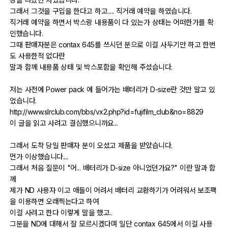
그래서 그것을 구입을 한다고 하고..... 직거래 예약을 하였습니다.
직거래 예약을 하면서 박스랑 내용품이 다 있는가 상태는 어떠한가를 확
자유게시판
인했습니다.
그때 판매자분은 contax 645를 쓰시던 분으로 이걸 사두기만 하고 한번
오프라인
도 사용한적 없다란
말과 함께 내용품 상태 및 박스포함을 확인해 주셨습니다.
정보 / 강좌
저는 사전에 Power pack 에 들어가는 배터리가 D-size란 것만 알고 있
장터
었습니다.
http://www.slrclub.com/bbs/vx2.php?id=fujifilm_club&no=8829
질문 / 답변
이 글을 읽고 사려고 결심했으니까요...
가입인사
그래서 도착 당일 판매자 분이 오셨고 제품을 받았습니다.
먼가 이상했습니다....
출사 정보
그래서 처음 질문이 "어... 배터리가 D-size 아니었던가요?" 이란 말과 함
께
제가 ND 사용자 이고 애들이 어려서 배터리 교환하기가 어려워서 보조팩
출사 소식
을 이용하면 오래찍는다고 하여
이걸 사려고 한다 이렇게 말을 했고..
출사 포인트
그분을 ND에 대해서 잘 모르시겠다며 일단 contax 645에서 이걸 사용