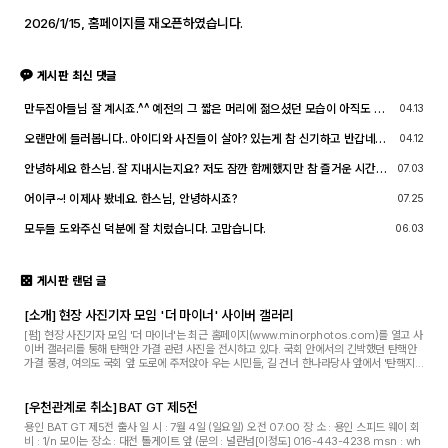
2026/1/15, 홈페이지를 재오픈하였습니다.
게시판 최신 댓글
만두집아들님 잘 계시죠.^^ 예전의 그 짧은 머리에 젊으셨던 모습이 아직도 기
04.13
억이 납니다. ^^;; djslr 홈페이지 활동 및 사진 활동이 예전 같지는 않지만, 동
호회 활동의 추억을 남길 겸 가능한 계속 홈페이지를 유지할 예정입니다. 생각
오랜만에 들러봅니다.. 아이디와 사진들이 살아? 있는게 참 신기하고 반갑네요
04.12
나실 때 종종 방문해 주세요.^^
^^.. 다들 잘 지내시죠? 제가 이곳에서 활동할때 까마득했던 회원님들이었는데
이제 제가 그 나이가 되버렸습니다^^..
안녕하세요 한스님. 잘 지내시는지요? 저도 잠깐 함께했지만 참 즐거운 시간이
07.03
었습니다
어이쿠~! 이제사 봤네요. 한스님, 안녕하시죠?
07.25
모두들 도와주신 덕분에 잘 치렀습니다. 고맙습니다.
06.03
게시판 랜덤 글
[소개] 현장 사진기자 모임 '더 마이너' 사이버 갤러리
[펌] 현장 사진기자 모임 '더 마이너'는 최근 홈페이지(www.minorphotos.com)를 열고 사
이버 갤러리를 통해 탄핵안 가결 관련 사진을 전시하고 있다. 국회 안에서의 긴박했던 탄핵안
가결 풍경, 여의도 국회 앞 도로에 주저앉아 우는 시민들, 길 건너 한나라당사 앞에서 '탄핵지
지' 피켓을 든 우익단체 회원들, 그리고 광화...
[우천관계로 취소] BAT GT 제5전
용인 BAT GT 제5전 출사 일 시 : 7월 4일 (일요일) 오전 07:00 장 소 : 용인 스피드 웨이 회
비 : 1/n 모이는 장소 : 대전 톨게이트 앞 (문의 : 널란넘[이정도] 016-443-4238 msn : wh