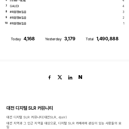
infree™-秀珉
4
6
GAUDI
4
7
#회원정보없음
3
8
#회원정보없음
2
9
#회원정보없음
1
10
4,168
3,179
1,490,888
Today
Yesterday
Total
N
대전 디지털 SLR 커뮤니티
대전 디지털 SLR 커뮤니티(대전SLR, djslr)
대전 지역과 그 인근 지역을 대상으로, 디지털 SLR 카메라에 관심이 있는 사람들의 모
임