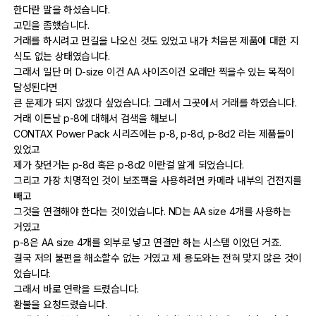
한다란 말을 하셨습니다.
출사 여행기
고민을 좀했습니다.
거래를 하시려고 먼길을 나오신 것도 있었고 내가 처음본 제품에 대한 지
맛집 / 멋집
식도 없는 상태였습니다.
그래서 일단 머 D-size 이건 AA 사이즈이건 오래만 찍을수 있는 목적이
달성된다면
djslr 소개
큰 문제가 되지 않겠다 싶었습니다. 그래서 그곳에서 거래를 하였습니다.
거래 이튼날 p-8에 대해서 검색을 해보니
CONTAX Power Pack 시리즈에는 p-8, p-8d, p-8d2 라는 제품들이
공지사항
있었고
제가 찾던거는 p-8d 혹은 p-8d2 이란걸 알게 되었습니다.
운영 참여/제안
그리고 가장 치명적인 것이 보조팩을 사용하려면 카메라 내부의 건전지를
빼고
사이트/홈페이지 소개
그것을 연결해야 한다는 것이었습니다. ND는 AA size 4개를 사용하는
거였고
p-8은 AA size 4개를 외부로 넣고 연결만 하는 시스템 이었던 거죠.
결국 저의 불편을 해소할수 없는 거였고 제 용도와는 전혀 맞지 않은 것이
었습니다.
그래서 바로 연락을 드렸습니다.
환불을 요청드렸습니다.