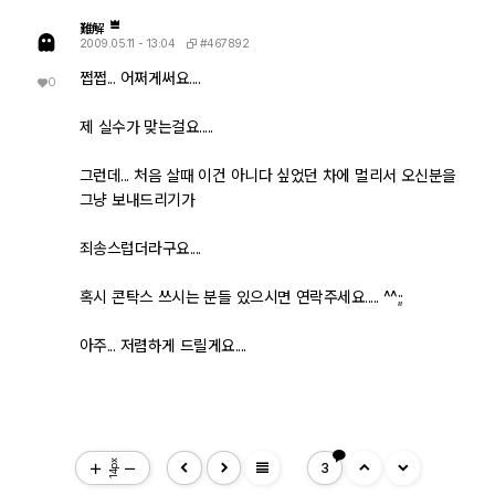
難解
#467892
2009.05.11 - 13:04
쩝쩝... 어쩌게써요....
0
제 실수가 맞는걸요.....
그런데... 처음 살때 이건 아니다 싶었던 차에 멀리서 오신분을
그냥 보내드리기가
죄송스럽더라구요....
혹시 콘탁스 쓰시는 분들 있으시면 연락주세요..... ^^;;
아주... 저렴하게 드릴게요....
view_headline
14px
3