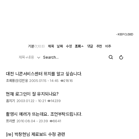
- KEEP CLOSED
기본
(1,103)
제목
날짜
수정
조회
댓글
추천
비추
제목+내용
대전 니콘서비스센터 위치를 알고 싶습니다.
초록풍선/강전웅
2005.01.15 - 14:45
21816
현재 로그인이 잘 유지되나요?
홈지기
2003.01.22 - 10:21
14239
촬영시 에러가 뜨는데요.. 조언부탁드립니다.
프리맨
2010.08.04 - 23:39
8641
[re] 박창현님 제로보드 수정 관련