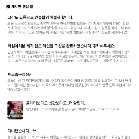
게시판 랜덤 글
고감도 필름으로 인물촬영 해불까 합니다.
오늘 iso400 필름으로 촬영한 사진을 현상 인화해 보았습니다. 피사체 일부에 인물이 있었
는데 약간 노이즈가 있는것이 분위기(?) 있어 보였습니다. 해서, 고감도 필름을 찾아 보니 iso1
600 까지 있더군요. 많이는 아니지만 이번 19일 인물출사때 실내에서 스토브 사용하지 않고
고감도 필름으로 인물을 촬영해 보고 싶어졌...
회원여러분 제가 렌즈 라인업 구성을 완료하였습니다. 추카해주세요.
안녕하세요.. 이안입니다. 여러분 추카해주세요. 소개란을 쓰는 회원소개에서도 썻듯이 희망하
는 장비에 35mm 렌즈라고 썼을 만큼 필요했었는데.. 이번에 큰맘먹고 렌즈를 구입하였습니
다. 니코르 2.0 /35mm 아 근데... 니콘은 35mm 1.4가 왜없냐구요. -- 캐논은 심지어 24m
m 1.4도 있던데... 거의 인물사진은 평일 저녁 회...
프로축구입장권
오늘이 k리그 마지막경기이네요. 어쩌다 입장권이 여러 장 생겼는데 혹 필요하신 분 있나 해서
리... 필요하신 분 1시 전까지 쪽지 주시든가 아니면 입장 전(15:00)까지 핸폰 연락 주십시오(0
11-9802-4034)
블래터보다도 심판보다도...더 얄밉다...
펠렙니다....ㅠ.ㅠ 하루종일 정말 기분이 '메롱' 하군요...ㅠ.ㅠ.ㅠ.ㅠ.ㅠ.ㅠ
다녀왔습니다... ^^
정모를 불참하고.. ㅠ_ㅠ 제주도 여행을 다녀왔습니다. 원래는 정모를 참석하고 화요일에 돌아