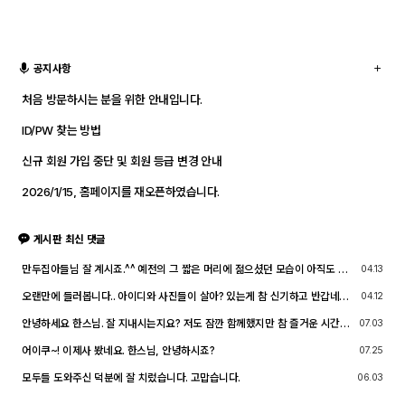
공지사항
처음 방문하시는 분을 위한 안내입니다.
ID/PW 찾는 방법
신규 회원 가입 중단 및 회원 등급 변경 안내
2026/1/15, 홈페이지를 재오픈하였습니다.
게시판 최신 댓글
만두집아들님 잘 계시죠.^^ 예전의 그 짧은 머리에 젊으셨던 모습이 아직도 기
04.13
억이 납니다. ^^;; djslr 홈페이지 활동 및 사진 활동이 예전 같지는 않지만, 동
호회 활동의 추억을 남길 겸 가능한 계속 홈페이지를 유지할 예정입니다. 생각
오랜만에 들러봅니다.. 아이디와 사진들이 살아? 있는게 참 신기하고 반갑네요
04.12
나실 때 종종 방문해 주세요.^^
^^.. 다들 잘 지내시죠? 제가 이곳에서 활동할때 까마득했던 회원님들이었는데
이제 제가 그 나이가 되버렸습니다^^..
안녕하세요 한스님. 잘 지내시는지요? 저도 잠깐 함께했지만 참 즐거운 시간이
07.03
었습니다
어이쿠~! 이제사 봤네요. 한스님, 안녕하시죠?
07.25
모두들 도와주신 덕분에 잘 치렀습니다. 고맙습니다.
06.03