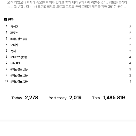
오려 하였으나 회사에 중요한 회의가 있다고 휴가 내지 말라기에 어쩔수 없이.. 정모를 불참하
는... (죄송합니다 ㅠㅠ) 오기였을지도 모르고 그토록 꿈에 그리던 제주를 위해 과감한 용기를
내었는지도 모르겠습니다. 한번쯤.. 혼...
친구
삼성맨
2
1
파토스
2
2
#회원정보없음
2
3
오내사
2
4
녹차
2
5
infree™-秀珉
4
6
GAUDI
4
7
#회원정보없음
3
8
#회원정보없음
2
9
#회원정보없음
1
10
2,278
2,019
1,485,819
Today
Yesterday
Total