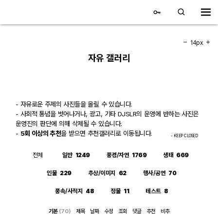
대전 디지털 SLR 커뮤니티
홈
14px
자유 갤러리
갤러리
자유 갤러리
- 자유로운 주제의 사진들을 올릴 수 있습니다.
- 사회적 통념을 벗어나거나, 광고, 기타 DJSLR의 운영에 반하는 사진은
추천 갤러리
운영진의 판단에 의해 삭제될 수 있습니다.
-
5회 이상의 추천
을 받으면 추천갤러리로 이동됩니다.
- KEEP CLOSED
회원 갤러리
전체
일반
1249
풍경/자연
1769
생태
669
전시회 갤러리
인물
229
추상/이미지
62
행사/공연
70
飛龍/김상환님 아침 갤러리
풍속/사적지
48
정물
11
테스트
8
기본
(70)
제목
날짜
수정
조회
댓글
추천
비추
커뮤니티