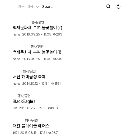
제목+내용
자유게시판
행사/공연
백제문화제 부여 불꽃놀이(2)
오프라인
hans
2016.09.25 - 11:05
263
정보 / 강좌
행사/공연
백제문화제 부여 불꽃놀이(1)
장터
hans
2016.09.25 - 11:00
335
질문 / 답변
행사/공연
서산 해미읍성 축제
가입인사
hans
2014.10.12 - 12:54
1191
행사/공연
출사 정보
BlackEagles
HB
2013.08.12 - 15:15
866
출사 소식
행사/공연
대전 블랙이글 에어쇼
출사 포인트
쉼터
2013.08.11 - 17:21
987