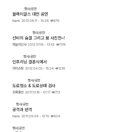
행사/공연
출사 여행기
블랙이글스 대전 공연
hans
2013.08.11 - 14:26
879
맛집 / 멋집
행사/공연
선비의 숨결 그리고 꿈 사진전~!
djslr 소개
하늘의신사
2012.07.16 - 13:52
1178
행사/공연
공지사항
인프리님 결혼식에서
아이쇼핑
2012.04.03 - 15:24
1219
운영 참여/제안
행사/공연
사이트/홈페이지 소개
도로청소 & 도로상태 검사
초록풍선
2011.10.18 - 01:17
773
행사/공연
공격과 반격
hans
2011.09.04 - 13:15
504
행사/공연