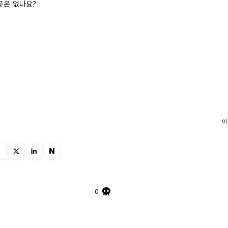
곳은 없나요?
이
N
0