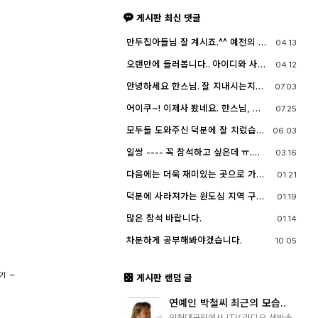
게시판 최신 댓글
만두집아들님 잘 계시죠.^^ 예전의 그
04.13
짧은 머리에 젊으셨던 모습이 아직도
기억이 납니다. ^^;; djslr 홈페이지 활
오랜만에 들러봅니다.. 아이디와 사진
04.12
동 및 사진 활동이 예전 같지는 않지
들이 살아? 있는게 참 신기하고 반갑
만, 동호회 활동의 추억을 남길 겸 가
네요^^.. 다들 잘 지내시죠? 제가 이곳
안녕하세요 한스님. 잘 지내시는지
07.03
능한 계속 홈페이지를 유지할 예정입
에서 활동할때 까마득했던 회원님들
요? 저도 잠깐 함께했지만 참 즐거운
니다. 생각나실 때 종종 방문해 주세
이었는데 이제 제가 그 나이가 되버렸
시간이었습니다
요.^^
어이쿠~! 이제사 봤네요. 한스님, 안
07.25
습니다^^..
녕하시죠?
모두들 도와주신 덕분에 잘 치렀습니
06.03
다. 고맙습니다.
일쌍 ---- 꼭 참석하고 싶은데 ㅠ.
03.16
ㅠ.... 선약이 있어서 참석하지 못합니
다. (다음에 개인적으로 들리겠습니
다음에는 더욱 재미있는 곳으로 가보
01.21
다)
죠. 원도심을 돌아보는 것도 재미가 있
네요.
덕분에 사라져가는 원도심 지역 구경
01.19
잘 했습니다.
많은 참석 바랍니다.
01.14
차분하게 공부해봐야겠습니다.
10.05
추기
게시판 랜덤 글
연예인 박철씨 최근의 모습..
인천대공원에서 ITV 라디오 생방송