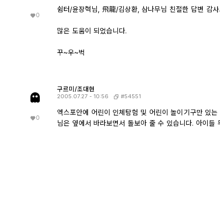
쉼터/윤장혁님, 飛龍/김상환, 삼나무님 친절한 답변 감사
0
많은 도움이 되었습니다.
꾸~우~벅
구르미/조대현
#54551
2005.07.27 - 10:56
엑스포안에 어린이 인체탐험 및 어린이 놀이기구만 있는 곳
0
님은 옆에서 바라보면서 돌보아 줄 수 있습니다. 아이들 