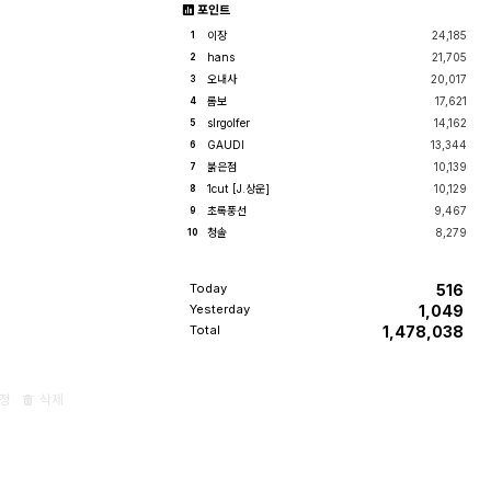
포인트
이장
24,185
1
hans
21,705
2
오내사
20,017
3
롬보
17,621
4
slrgolfer
14,162
5
GAUDI
13,344
6
붉은점
10,139
7
1cut [J.상운]
10,129
8
초록풍선
9,467
9
청솔
8,279
10
Today
516
Yesterday
1,049
Total
1,478,038
정
삭제