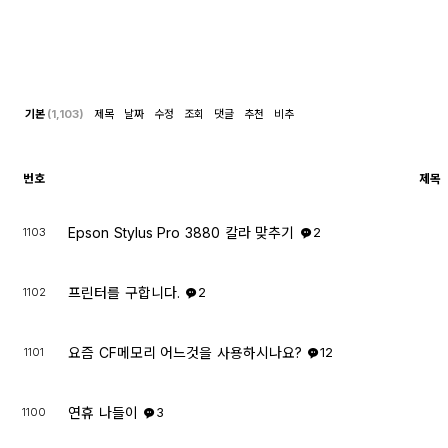
기본
(1,103)
제목
날짜
수정
조회
댓글
추천
비추
번호
제목
Epson Stylus Pro 3880 칼라 맞추기
1103
2
프린터를 구합니다.
1102
2
요즘 CF메모리 어느것을 사용하시나요?
1101
12
연휴 나들이
1100
3