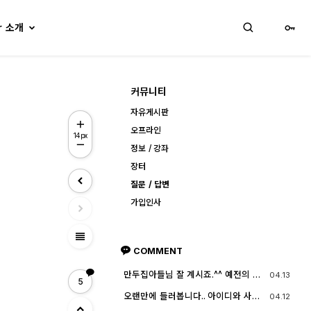
lr 소개
커뮤니티
자유게시판
오프라인
14px
정보 / 강좌
장터
질문 / 답변
가입인사
view_headline
COMMENT
만두집아들님 잘 계시죠.^^ 예전의 그
04.13
5
짧은 머리에 젊으셨던 모습이 아직도
기억이 납니다. ^^;; djslr 홈페이지 활
오랜만에 들러봅니다.. 아이디와 사진
04.12
동 및 사진 활동이 예전 같지는 않지
들이 살아? 있는게 참 신기하고 반갑
만, 동호회 활동의 추억을 남길 겸 가