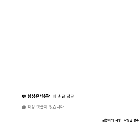
심성훈/심통
님의 최근 댓글
작성 댓글이 없습니다.
글쓴이
의
서명
작성글
감