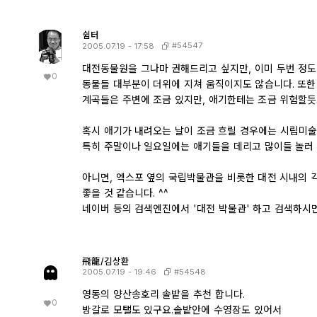
쉼터
#54547
2005.07.19 - 17:58
대전동물원을 그나마 권해드리고 싶지만, 이미 두번 정도
0
동물들 대부분이 더위에 지쳐 움직이지도 않습니다. 또한 
계곡들은 주변에 조금 있지만, 애기한테는 조금 위험할듯도
혹시 애기가 내려오는 날이 조금 흐릴 경우에는 시립미술
특히 주말이나 일요일에는 애기들을 데리고 많이들 놀러 
아니면, 엑스포 옆의 국립박물관을 비롯한 대전 시내의 
좋을 것 같습니다. ^^
네이버 등의 검색엔진에서 '대전 박물관' 하고 검색하시
飛龍/김상환
#54548
2005.07.19 - 19:46
영동의 양산송호리 솔밭을 추천 합니다.
0
방갈로 모탤도 있구요.솔밭안에 수영장도 있어서