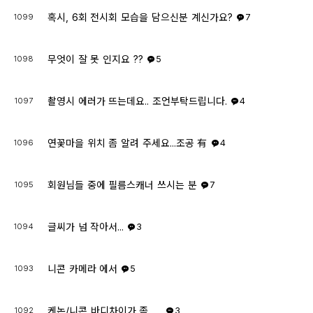
혹시, 6회 전시회 모습을 담으신분 계신가요?
1099
7
무엇이 잘 못 인지요 ??
1098
5
촬영시 에러가 뜨는데요.. 조언부탁드립니다.
1097
4
연꽃마을 위치 좀 알려 주세요...조공 有
1096
4
회원님들 중에 필름스캐너 쓰시는 분
1095
7
글씨가 넘 작아서...
1094
3
니콘 카메라 에서
1093
5
케논/니콘 바디차이가 좀 .....
1092
3