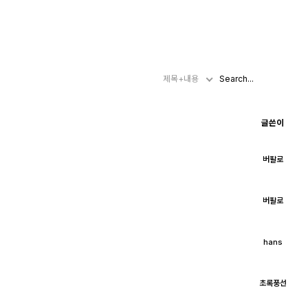
제목+내용
글쓴이
버팔로
버팔로
hans
초록풍선