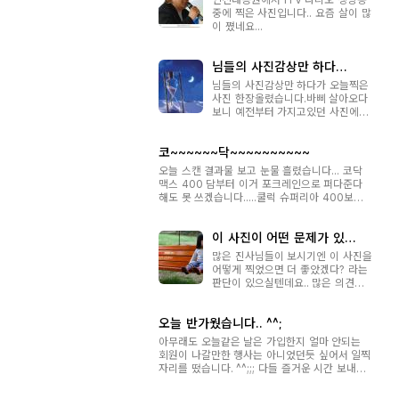
중에 찍은 사진입니다.. 요즘 살이 많
이 쪘네요...
님들의 사진감상만 하다
가.....
님들의 사진감상만 하다가 오늘찍은
사진 한장올렸습니다.바삐 살아오다
보니 예전부터 가지고있던 사진에대
한 꿈을 이제야 시작하게 되었습니
다..기왕 시작한거 열심히 해볼작정
코~~~~~~닥~~~~~~~~~~
입니다.저와 연배가 비슷하신분들도
있는듯하여 마음이 놓입니다..열심히
오늘 스캔 결과물 보고 눈물 흘렸습니다... 코닥
배우겠습니다.오프에서도 여러분들
맥스 400 담부터 이거 포크레인으로 퍼다준다
을 뵈올수있겠지요.두서없는 긴글 죄
해도 못 쓰겠습니다.....쿨럭 슈퍼리아 400보다
송...
무려 500원이나 싸서 집었는데....쿨럭.... 노이즈
가........... 코닥 인화소에서 스캔했음에도 불구하
이 사진이 어떤 문제가 있을
고...... 저 전에 쓰던 LC5 ISO400 노이즈를 보
까요?
는듯한......(보급형에서도 LC...
많은 진사님들이 보시기엔 이 사진을
어떻게 찍었으면 더 좋았겠다? 라는
판단이 있으실텐데요.. 많은 의견을
듣고자 합니다. 모자란 초보 가르쳐
주신다 생각하시고 많은 댓글 부탁드
오늘 반가웠습니다.. ^^;
려요 * djslr님에 의해서 게시물 이
동되었습니다 (2007-10-18 12:05)
아무래도 오늘같은 날은 가입한지 얼마 안되는
회원이 나갈만한 행사는 아니었던듯 싶어서 일찍
자리를 떴습니다. ^^;;; 다들 즐거운 시간 보내시
고 안전 귀가하셨길 바라겠습니다.