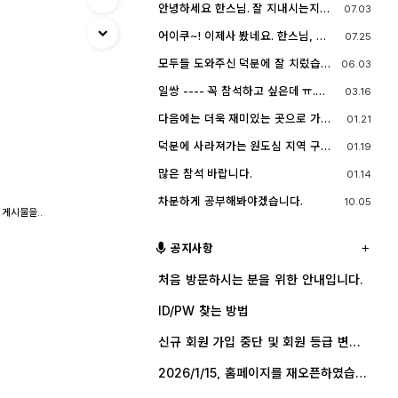
네요^^.. 다들 잘 지내시죠? 제가 이곳
안녕하세요 한스님. 잘 지내시는지
07.03
능한 계속 홈페이지를 유지할 예정입
에서 활동할때 까마득했던 회원님들
요? 저도 잠깐 함께했지만 참 즐거운
니다. 생각나실 때 종종 방문해 주세
이었는데 이제 제가 그 나이가 되버렸
시간이었습니다
요.^^
어이쿠~! 이제사 봤네요. 한스님, 안
07.25
습니다^^..
녕하시죠?
모두들 도와주신 덕분에 잘 치렀습니
06.03
다. 고맙습니다.
일쌍 ---- 꼭 참석하고 싶은데 ㅠ.
03.16
ㅠ.... 선약이 있어서 참석하지 못합니
다. (다음에 개인적으로 들리겠습니
다음에는 더욱 재미있는 곳으로 가보
01.21
다)
죠. 원도심을 돌아보는 것도 재미가 있
네요.
덕분에 사라져가는 원도심 지역 구경
01.19
잘 했습니다.
많은 참석 바랍니다.
01.14
차분하게 공부해봐야겠습니다.
10.05
 게시물을..
공지사항
처음 방문하시는 분을 위한 안내입니다.
ID/PW 찾는 방법
신규 회원 가입 중단 및 회원 등급 변경
안내
2026/1/15, 홈페이지를 재오픈하였습니
다.