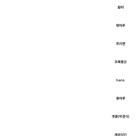
쉼터
평마루
프리맨
초록풍선
hans
용마루
옛풍(박경식)
개성상인