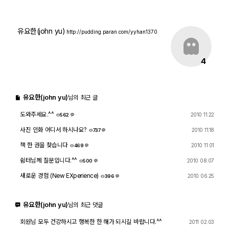
유요한(john yu)
http://pudding.paran.com/yyhan1370
4
유요한(john yu)
님의 최근 글
도와주세요.^^
2010 11.22
562
1
사진 인화 어디서 하시나요?
2010 11.18
737
2
책 한 권을 찾습니다
2010 11.01
469
5
쉼터님께 질문입니다.^^
2010 08.07
500
5
새로운 경험 (New EXperience)
2010 06.25
396
6
유요한(john yu)
님의 최근 댓글
회원님 모두 건강하시고 행복한 한 해가 되시길 바랍니다.^^
2011 02.03