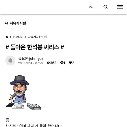
대전 디지털 SLR 커뮤니티
홈
자유게시판
커뮤니티
자유게시판
(
)
갤러리
# 돌아온 한석봉 씨리즈 #
자유 갤러리
유요한(john yu)
362
1
2
2003.07.14 - 07:50
추천 갤러리
회원 갤러리
전시회 갤러리
飛龍/김상환님 아침 갤러리
(1)
커뮤니티
한석봉 : 어머니 제가 돌아 왔습니다.