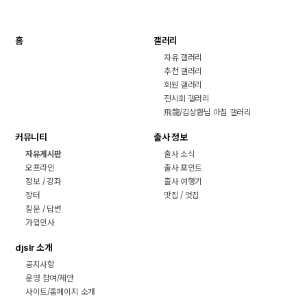
홈
갤러리
자유 갤러리
추천 갤러리
회원 갤러리
전시회 갤러리
飛龍/김상환님 아침 갤러리
커뮤니티
출사 정보
자유게시판
출사 소식
오프라인
출사 포인트
정보 / 강좌
출사 여행기
장터
맛집 / 멋집
질문 / 답변
가입인사
djslr 소개
공지사항
운영 참여/제안
사이트/홈페이지 소개