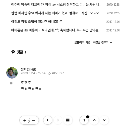
예전에 방송에 티코에 1억짜리 av 시스템 장착하고 다니는 사람 나온
2010 12.16
적도 있었죠.^^
한번 빠지면 수억 깨지게 하는 취미가 있죠. 컴퓨터... 사진... 오디오..
2010 12.15
등등
이것도 정답 오답이 있는건 아니죠? ^^
2010 12.01
아이폰은 as 비용이 비싸다던데..^^; 축하합니다. 부러우면 안되는
2010 12.01
데...ㅎㅎ
글쓴이
의
서명
작성글
감추기
댓글
1
정희범(HB)
#153827
2003.07.14 - 15:54
ㅎㅎㅎ
0
ㅋㅎㅋㅎㅋㅎ
view_headline
14px
1