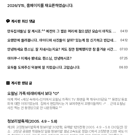
2026/1/15, 홈페이지를 재오픈하였습니다.
게시판 최신 댓글
만두집아들님 잘 계시죠.^^ 예전의 그 짧은 머리에 젊으셨던 모습이 아직도 기
04.13
억이 납니다. ^^;; djslr 홈페이지 활동 및 사진 활동이 예전 같지는 않지만, 동
호회 활동의 추억을 남길 겸 가능한 계속 홈페이지를 유지할 예정입니다. 생각
오랜만에 들러봅니다.. 아이디와 사진들이 살아? 있는게 참 신기하고 반갑네요
04.12
나실 때 종종 방문해 주세요.^^
^^.. 다들 잘 지내시죠? 제가 이곳에서 활동할때 까마득했던 회원님들이었는데
이제 제가 그 나이가 되버렸습니다^^..
안녕하세요 한스님. 잘 지내시는지요? 저도 잠깐 함께했지만 참 즐거운 시간이
07.03
었습니다
어이쿠~! 이제사 봤네요. 한스님, 안녕하시죠?
07.25
모두들 도와주신 덕분에 잘 치렀습니다. 고맙습니다.
06.03
게시판 랜덤 글
오팔님 가족 테레비에서 보다 ^O^
어제 저녁 <세상 속에서>인지에서 오팔님 가족이 TV 화면을 꽉 채우시더군요 ^^ 동영상 동호
회에 대한 이야기였는데.. 집에서 편집하시는 거 보여주면서 꼬맹이들까지 ~* . . 근데 오팔님
사진 찍는 건 동영상으로 안 나온듯해요 ^^
청보리밭축제(2005. 4.9 ~ 5.8)
제2회 고창청보리밭축제 청보리밭 30만평, 유채밭 1만5천평 2005. 4.9 ~ 5.8 (30일간) 장
소 : 고창군 공음면 학원농장 일원 청보리밭 호남고속도로 정읍I.C에서 고창방면 22번 국도 이