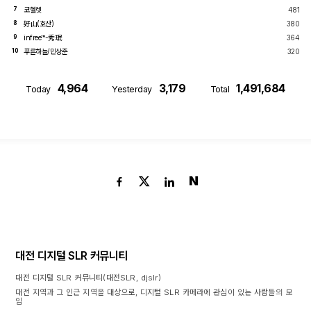
코헬렛
481
7
好山(호산)
380
8
infree™-秀珉
364
9
푸른하늘/민상준
320
10
4,964
3,179
1,491,684
Today
Yesterday
Total
N
대전 디지털 SLR 커뮤니티
대전 디지털 SLR 커뮤니티(대전SLR, djslr)
대전 지역과 그 인근 지역을 대상으로, 디지털 SLR 카메라에 관심이 있는 사람들의 모
임