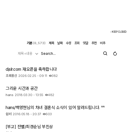
- KEEP CLOSED
기본
(6,573)
제목
날짜
수정
조회
댓글
추천
비추
제목+내용
djslr.com 재오픈을 축하합니다
초록풍선
2026.02.25 - 09:11
382
그리운 시간과 공간
hans
2018.03.30 - 13:55
482
hans/백영현님의 차녀 결혼식 소식이 있어 알려드립니다. ^^
쉼터
2016.05.18 - 20:37
603
[부고] 잔별/최경순님 부친상