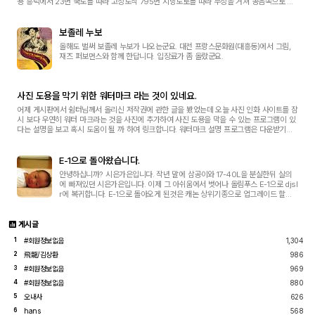
용 흥덕에서 23번 국도를 따라 고창도착 795번 지방도로를 따라 무장을 거쳐 공음쪽으로 4K
m 진행 좌측으로 군도 4호선인 선동 방면의 도로...
보졸레 누보
올해도 벌써 보졸레 누보가 나오는군요. 대전 프랑스문화원(대흥동)에서 그림,
재즈 퍼보먼스와 함께 한답니다. 입장료가 좀 올랐군요.
사진 도용을 막기 위한 워터마크 라는 것이 있네요.
어제 게시판에서 쉼터님께서 올리신 저작권에 관한 글을 봤었는데 오늘 사진 인화 사이트를 잠
시 보다 우연히 워터 마크라는 것을 사진에 추가하여 사진 도용을 막을 수 있는 프로그램이 있
다는 설명을 보고 혹시 도움이 될 까 하여 링크합니다. 워터마크 설명 프로그램은 다운받기에
서 베타 버전을 받을 수 있습니다.
E-1으로 돌아왔습니다.
안녕하십니까? 시은가은입니다. 작년 말에 삼공이와 17-40L을 분실한뒤 실의
에 빠져있던 시은가은입니다. 이제 그 아쉬움에서 벗어나 올림푸스 E-1으로 djsl
r에 복귀합니다. E-1으로 돌아오게 된것은 캐논 상위기종으로 업그레이드 할려
고 했는데 광각렌즈까지 구매해야 화각이 맞는데 그러기에는 비용이 너무나 많
이 들고요...
게시글
#회원정보없음
1,304
1
飛龍/김상환
986
2
#회원정보없음
969
3
#회원정보없음
880
4
오내사
626
5
hans
568
6