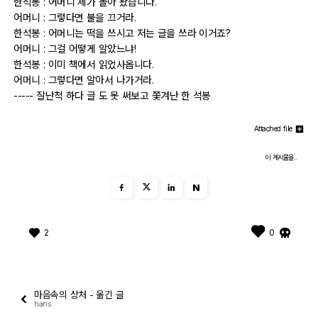
한석봉 : 어머니 제가 돌아 왔습니다.
어머니 : 그렇다면 불을 끄거라.
한석봉 : 어머니는 떡을 쓰시고 저는 글을 쓰라 이거죠?
어머니 : 그걸 어떻게 알았느냐!
한석봉 : 이미 책에서 읽었사옵니다.
어머니 : 그렇다면 알아서 나가거라.
----- 잘난척 하다 글 도 못 써보고 쫓겨난 한 석봉
Attached file
이 게시물을..
N
2
0
마음속의 상처 - 옮긴 글
hans