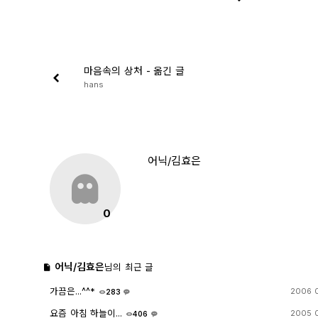
마음속의 상처 - 옮긴 글
hans
어닉/김효은
0
어닉/김효은
님의 최근 글
가끔은...^^*
2006 
283
7
요즘 아침 하늘이...
2005 
406