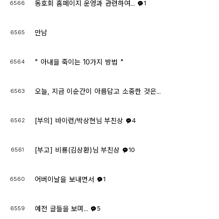
동호회 홈페이지 운영과 관련하여...
6566
1
만남
6565
" 아내을 죽이는 10가지 방법 "
6564
오늘, 지금 이순간이 아름답고 소중한 것은...
6563
[부의] 바이런/박상현님 부친상
6562
4
[부고] 비룡(김상환)님 부친상
6561
10
어버이날을 보내면서
6560
1
예전 글들을 보며...
6559
5