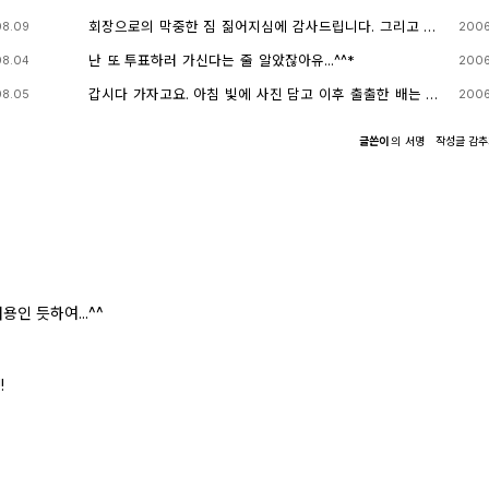
회장으로의 막중한 짐 짊어지심에 감사드립니다. 그리고 축
08.09
2006
하드리고요. 이제 좀 더 활기찬 djslr이 되리라 생각됩니다.
난 또 투표하러 가신다는 줄 알았잖아유...^^*
08.04
2006
갑시다 가자고요. 아침 빛에 사진 담고 이후 출출한 배는 거
08.05
2006
시기 찌게라고 끓여서 이슬이 한잔 하는 그 맛....ㅋㅋ 어여
오프게시판에 댓글 다세요.
글쓴이
의
서명
작성글
감
인 듯하여...^^
!