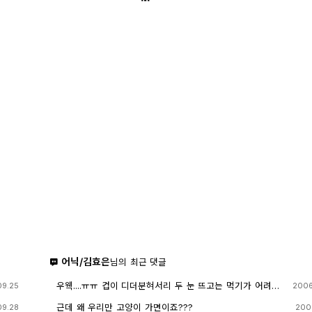
어닉/김효은
님의 최근 댓글
우웩....ㅠㅠ 컵이 디더분혀서리 두 눈 뜨고는 먹기가 어려울
09.25
2006
듯......ㅠㅠ ==33
근데 왜 우리만 고양이 가면이죠???
09.28
200