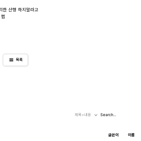
리한 산행 하지말라고
 쩝
view_headline
목록
제목+내용
글쓴이
이름