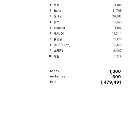
구입하고 한달반만에 셔터막 ...
이장
24,185
1
hans
21,705
2
오내사
20,017
3
롬보
17,621
4
slrgolfer
14,162
5
GAUDI
13,344
6
붉은점
10,139
7
1cut [J.상운]
10,129
8
초록풍선
9,467
9
청솔
8,279
10
Today
1,360
Yesterday
609
Total
1,479,491