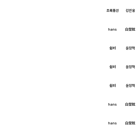
초록풍선
강전웅
hans
白榮鉉
쉼터
윤장혁
1
쉼터
윤장혁
쉼터
윤장혁
hans
白榮鉉
hans
白榮鉉