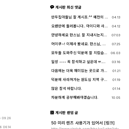
게시판 최신 댓글
만두집아들님 잘 계시죠.^^ 예전의 그
04.13
짧은 머리에 젊으셨던 모습이 아직도
기억이 납니다. ^^;; djslr 홈페이지 활
오랜만에 들러봅니다.. 아이디와 사진
04.12
동 및 사진 활동이 예전 같지는 않지
들이 살아? 있는게 참 신기하고 반갑
만, 동호회 활동의 추억을 남길 겸 가
네요^^.. 다들 잘 지내시죠? 제가 이곳
안녕하세요 한스님. 잘 지내시는지
07.03
능한 계속 홈페이지를 유지할 예정입
에서 활동할때 까마득했던 회원님들
요? 저도 잠깐 함께했지만 참 즐거운
니다. 생각나실 때 종종 방문해 주세
이었는데 이제 제가 그 나이가 되버렸
시간이었습니다
요.^^
어이쿠~! 이제사 봤네요. 한스님, 안
07.25
습니다^^..
녕하시죠?
모두들 도와주신 덕분에 잘 치렀습니
06.03
다. 고맙습니다.
일쌍 ---- 꼭 참석하고 싶은데 ㅠ.
03.16
ㅠ.... 선약이 있어서 참석하지 못합니
다. (다음에 개인적으로 들리겠습니
다음에는 더욱 재미있는 곳으로 가보
01.21
다)
죠. 원도심을 돌아보는 것도 재미가 있
네요.
덕분에 사라져가는 원도심 지역 구경
01.19
잘 했습니다.
많은 참석 바랍니다.
01.14
차분하게 공부해봐야겠습니다.
10.05
게시판 랜덤 글
 09.26
50 미리 렌즈 사용기가 있어서 [링크]
6 06.14
http://www.slrclub.com/bbs/vx2.php?id=