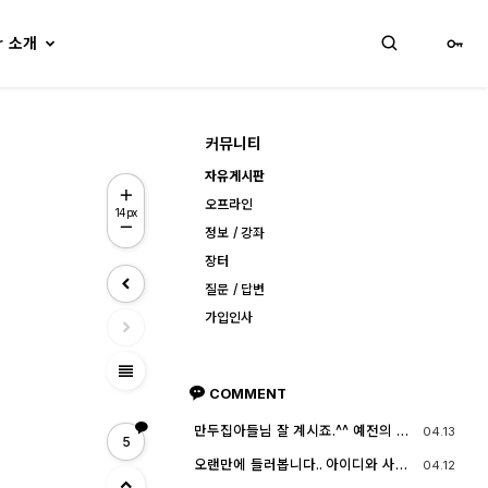
lr 소개
커뮤니티
자유게시판
오프라인
14px
정보 / 강좌
장터
질문 / 답변
가입인사
view_headline
COMMENT
만두집아들님 잘 계시죠.^^ 예전의 그
04.13
5
짧은 머리에 젊으셨던 모습이 아직도
기억이 납니다. ^^;; djslr 홈페이지 활
오랜만에 들러봅니다.. 아이디와 사진
04.12
동 및 사진 활동이 예전 같지는 않지
들이 살아? 있는게 참 신기하고 반갑
만, 동호회 활동의 추억을 남길 겸 가