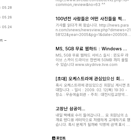
common_review&no=63 ^^
 05.28
 05.26
100년전 사람들은 어떤 사진들을 찍었
을까?
기사를 읽다가 퍼 왔습니다. http://news.para
 05.24
n.com/snews/newsview.php?dirnews=21
58122&year=2005&pg=1&date=2005090
8&company=om&mode=company
추기
MS, 5GB 무료 웹하드 : Windows Li
ve SkyDrive
MS, 5GB 무료 웹하드 서비스 실시 : 윈도우 라
이브 스카이 드라이브 한번에 50MB 까지 올릴
수 있습니다 www.skydrive.live.com
[초대] 오케스트라에 관심있으신 회원
님.....
혹시 오케스트라에 관심있으신 회원님 계시면 초
대합니다. - 일시 : 2009. 02. 12(목) 19:30 -
장소 : 우송예술회관 - 주최 : 대전시립교향악단
- 입장방법 : 댓글이나 문자로 인원과 이름을 알
려주시고 12일(목) 19:15분까지 우송예술회관 앞
고장난 삼공이...
으로 오시면 제가 기다리다가 입장권을 드리겠습
니다. 가족이나 친구와 같이 오셔...
내일 택배로 수리 들어갑니다.... 모 회원님의 소
개로 텐디용 셔터막으로 저렴하게 교체하기로 했
습니다. 혹시 문제가 될까봐 익명에 금액 표시 하
지 않았습니다... 그리고.... 수리후엔 "0"컷인 상
태로 삼공이와 시그마 18-50을 판매하기로 하
포인트
고.... 아무래도 지인이 구입할 것 같습니다. 중고