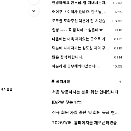
네요^^.. 다들 잘 지내시죠? 제가 이곳
안녕하세요 한스님. 잘 지내시는지
07.03
능한 계속 홈페이지를 유지할 예정입
에서 활동할때 까마득했던 회원님들
요? 저도 잠깐 함께했지만 참 즐거운
니다. 생각나실 때 종종 방문해 주세
이었는데 이제 제가 그 나이가 되버렸
시간이었습니다
요.^^
어이쿠~! 이제사 봤네요. 한스님, 안
07.25
습니다^^..
녕하시죠?
모두들 도와주신 덕분에 잘 치렀습니
06.03
다. 고맙습니다.
일쌍 ---- 꼭 참석하고 싶은데 ㅠ.
03.16
ㅠ.... 선약이 있어서 참석하지 못합니
다. (다음에 개인적으로 들리겠습니
다음에는 더욱 재미있는 곳으로 가보
01.21
다)
죠. 원도심을 돌아보는 것도 재미가 있
네요.
덕분에 사라져가는 원도심 지역 구경
01.19
잘 했습니다.
많은 참석 바랍니다.
01.14
차분하게 공부해봐야겠습니다.
10.05
공지사항
 게시물을..
처음 방문하시는 분을 위한 안내입니다.
ID/PW 찾는 방법
신규 회원 가입 중단 및 회원 등급 변경
안내
2026/1/15, 홈페이지를 재오픈하였습니
다.