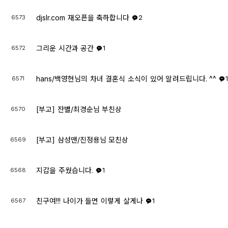
djslr.com 재오픈을 축하합니다
6573
2
그리운 시간과 공간
6572
1
hans/백영현님의 차녀 결혼식 소식이 있어 알려드립니다. ^^
6571
[부고] 잔별/최경순님 부친상
6570
[부고] 삼성맨/진정용님 모친상
6569
지갑을 주웠습니다.
6568
1
친구여!!! 나이가 들면 이렇게 살게나
6567
1