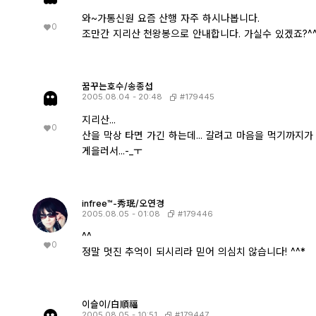
와~가통신원 요즘 산행 자주 하시나봅니다.
0
조만간 지리산 천왕봉으로 안내합니다. 가실수 있겠죠?^^
꿈꾸는호수/송종섭
#179445
2005.08.04 - 20:48
지리산...
0
산을 막상 타면 가긴 하는데... 갈려고 마음을 먹기까지가 
게을러서...-_ㅜ
infree™-秀珉/오연경
#179446
2005.08.05 - 01:08
^^
0
정말 멋진 추억이 되시리라 믿어 의심치 않습니다! ^^*
이슬이/白順福
#179447
2005.08.05 - 10:51