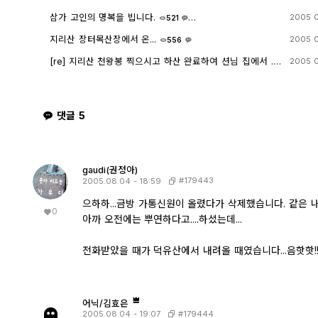
9
삼가 고인의 명복을 빕니다.
2005 
521
5
0
지리산 장터목산장에서 온...
2005 
556
5
[re] 지리산 천왕봉 찍으시고 하산 완료하여 션님 집에서 ...
2005 
451
5
댓글
5
gaudi(권정아)
#179443
2005.08.04 - 18:59
으하하...금방 가통신원이 올렸다가 삭제했습니다. 같은 내용
0
아까 오전에는 뿌연하다고....하셨는데...
전화받았을 때가 덕유산에서 내려올 때였습니다...음핫핫!!
어닉/김효은
#179444
2005.08.04 - 19:07