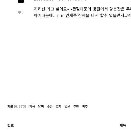
지리산 가고 싶어요~~관절때문에 병원에서 당분간은 무
0
하기때문에....ㅠㅠ 언제쯤 산행을 다시 할수 있을런지...쩝
기본
(6,573)
제목
날짜
수정
조회
댓글
추천
비추
번호
제목