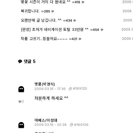
벚꽃 시즌이 거의 다 왔네요 ^^
2006 
416
2
복귀합니다.
2006 
285
5
오랜만에 글 남깁니다. ^^
2005 
434
6
[완성] 초저가 네비게이션 토탈 33만원 ^^
2005 
454
4
작품 고르기...힘들어요~~~~
2005 
421
7
댓글
5
옛풍(박경식)
#189125
2006.03.16 - 17:36
차분하게 하세요 ^^
0
야베스/이성대
#189126
2006.03.16 - 20:38