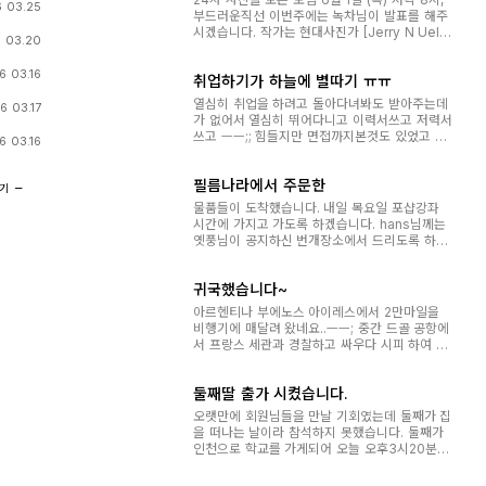
 03.25
부드러운직선 이번주에는 녹차님이 발표를 해주
시겠습니다. 작가는 현대사진가 [Jerry N Uels
 03.20
mann, 제리 율스만, 1934.06.11 ~ ]입니다. 항
상 열심히 해주시는 녹차님 감사드립니다. ^^ 회
6 03.16
취업하기가 하늘에 별따기 ㅠㅠ
원님들의 사진 감상도 함께 하겠으니 토론용 사
진을 학습갤러리에 올려주시거나 USB에 ...
열심히 취업을 하려고 돌아다녀봐도 받아주는데
6 03.17
가 없어서 열심히 뛰어다니고 이력서쓰고 저력서
쓰고 ㅡㅡ;; 힘들지만 면접까지본것도 있었고 어
6 03.16
제 서울에서 최종면접을 본것도 있습니다 이번주
토요일에 발표인데 그거만 붙으면 저도 고생끝
필름나라에서 주문한
인생시작이라는 맘을가지고 열심히 활동할수 있
추기
을것 같습니다 계속해서 바뻐서 죄...
물품들이 도착했습니다. 내일 목요일 포샵강좌
시간에 가지고 가도록 하겠습니다. hans님께는
옛풍님이 공지하신 번개장소에서 드리도록 하겠
습니다. 뜨락님은 어떻게 드려야 할지..... 혹시 번
개에 나오시면 전해드리겠습니다. 남뜰님 주문하
귀국했습니다~
신 스텝업링 67-77미리.... 이거이 제가 잘못주
문한 관계로 3개가 왔습니다. 혹시...
아르헨티나 부에노스 아이레스에서 2만마일을
비행기에 매달려 왔네요..ㅡㅡ; 중간 드골 공항에
서 프랑스 세관과 경찰하고 싸우다 시피 하여 더
힘들었네요... 어쨌든 무척이나 그리웠습니다. 지
나간 사진들 너무 너무 잘 봤고요. 특별한 사람은
둘째딸 출가 시켰습니다.
아니기에...^^; 살짝 오프로 돌리겠습니다. 이번엔
2개월짜리 휴가네요..ㅡㅡ;
오랫만에 회원님들을 만날 기회였는데 둘째가 집
을 떠나는 날이라 참석하지 못했습니다. 둘째가
인천으로 학교를 가게되어 오늘 오후3시20분차
로 보내고 돌아왔습니다. 터미날에서 떠나는 차
를 보고 돌아 오면서 "이제는 하나씩 떨어지기 시