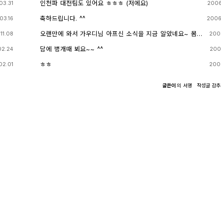
인천파 대전팀도 있어요 ㅎㅎㅎ (저에요)
03.31
2006
축하드립니다. ^^
03.16
2006
오랜만에 와서 가우디님 아프신 소식을 지금 알았네요~ 몸
11.08
200
조리 잘하세요~~~
담에 벙개때 뵈요~~ ^^
02.24
200
ㅎㅎ
02.01
200
글쓴이
의
서명
작성글
감