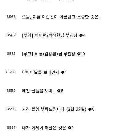
오늘, 지금 이순간이 아름답고 소중한 것은...
6563
[부의] 바이런/박상현님 부친상
6562
4
[부고] 비룡(김상환)님 부친상
6561
10
어버이날을 보내면서
6560
1
예전 글들을 보며...
6559
5
사진 촬영 부탁드립니다 (3월 22일)
6558
8
내가 이제야 깨달은 것은
6557
1