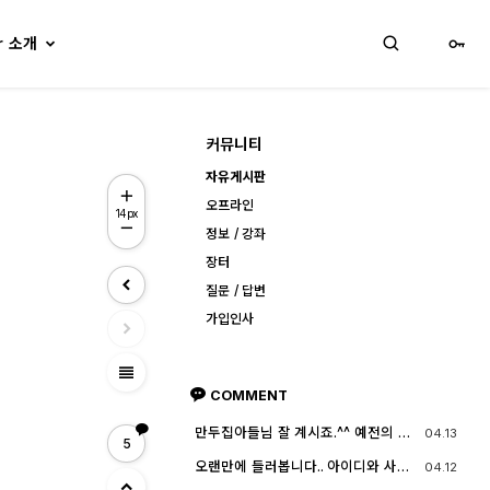
lr 소개
커뮤니티
자유게시판
오프라인
14px
정보 / 강좌
장터
질문 / 답변
가입인사
view_headline
COMMENT
만두집아들님 잘 계시죠.^^ 예전의 그
04.13
5
짧은 머리에 젊으셨던 모습이 아직도
기억이 납니다. ^^;; djslr 홈페이지 활
오랜만에 들러봅니다.. 아이디와 사진
04.12
동 및 사진 활동이 예전 같지는 않지
들이 살아? 있는게 참 신기하고 반갑
만, 동호회 활동의 추억을 남길 겸 가