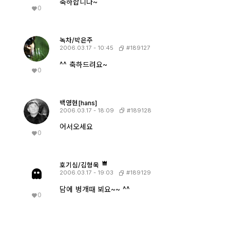
축하합니다~
0
녹차/박은주
#189127
2006.03.17 - 10:45
^^ 축하드려요~
0
백영현[hans]
#189128
2006.03.17 - 18:09
어서오세요
0
호기심/김형욱
#189129
2006.03.17 - 19:03
담에 벙개때 뵈요~~ ^^
0