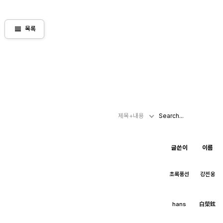
view_headline
목록
제목+내용
글쓴이
이름
초록풍선
강전웅
hans
白榮鉉