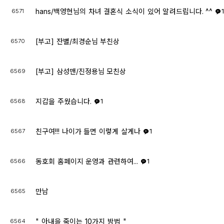
hans/백영현님의 차녀 결혼식 소식이 있어 알려드립니다. ^^
6571
[부고] 잔별/최경순님 부친상
6570
[부고] 삼성맨/진정용님 모친상
6569
지갑을 주웠습니다.
6568
1
친구여!!! 나이가 들면 이렇게 살게나
6567
1
동호회 홈페이지 운영과 관련하여...
6566
1
만남
6565
" 아내을 죽이는 10가지 방법 "
6564