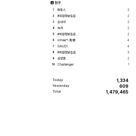
친구
작 하는구나" 하고 생각을 하니 마음이 좀 이상
하더군요. 드는 자리는 몰라도 나는...
파토스
2
1
#회원정보없음
2
2
오내사
2
3
녹차
2
4
#회원정보없음
2
5
infree™-秀珉
4
6
GAUDI
4
7
#회원정보없음
3
8
삼성맨
2
9
Challenger
1
10
Today
1,334
Yesterday
609
Total
1,479,465