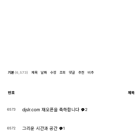
기본
(6,573)
제목
날짜
수정
조회
댓글
추천
비추
번호
제목
djslr.com 재오픈을 축하합니다
6573
2
그리운 시간과 공간
6572
1