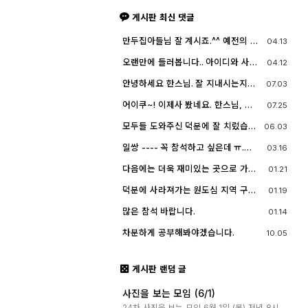
게시판 최신 댓글
만두집아들님 잘 계시죠.^^ 예전의 그
04.13
짧은 머리에 젊으셨던 모습이 아직도
기억이 납니다. ^^;; djslr 홈페이지 활
오랜만에 들러봅니다.. 아이디와 사진
04.12
동 및 사진 활동이 예전 같지는 않지
들이 살아? 있는게 참 신기하고 반갑
만, 동호회 활동의 추억을 남길 겸 가
네요^^.. 다들 잘 지내시죠? 제가 이곳
안녕하세요 한스님. 잘 지내시는지
07.03
능한 계속 홈페이지를 유지할 예정입
에서 활동할때 까마득했던 회원님들
요? 저도 잠깐 함께했지만 참 즐거운
니다. 생각나실 때 종종 방문해 주세
이었는데 이제 제가 그 나이가 되버렸
시간이었습니다
요.^^
어이쿠~! 이제사 봤네요. 한스님, 안
07.25
습니다^^..
녕하시죠?
모두들 도와주신 덕분에 잘 치렀습니
06.03
다. 고맙습니다.
일쌍 ---- 꼭 참석하고 싶은데 ㅠ.
03.16
ㅠ.... 선약이 있어서 참석하지 못합니
다. (다음에 개인적으로 들리겠습니
다음에는 더욱 재미있는 곳으로 가보
01.21
다)
죠. 원도심을 돌아보는 것도 재미가 있
네요.
덕분에 사라져가는 원도심 지역 구경
01.19
잘 했습니다.
많은 참석 바랍니다.
01.14
차분하게 공부해봐야겠습니다.
10.05
게시판 랜덤 글
사진을 보는 모임 (6/1)
24차 사진을 보는 모임 6월 1일 (목) 저녁 8시,