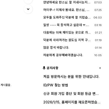
네요^^.. 다들 잘 지내시죠? 제가 이곳
안녕하세요 한스님. 잘 지내시는지
07.03
능한 계속 홈페이지를 유지할 예정입
에서 활동할때 까마득했던 회원님들
요? 저도 잠깐 함께했지만 참 즐거운
니다. 생각나실 때 종종 방문해 주세
이었는데 이제 제가 그 나이가 되버렸
시간이었습니다
요.^^
어이쿠~! 이제사 봤네요. 한스님, 안
07.25
습니다^^..
녕하시죠?
모두들 도와주신 덕분에 잘 치렀습니
06.03
다. 고맙습니다.
일쌍 ---- 꼭 참석하고 싶은데 ㅠ.
03.16
ㅠ.... 선약이 있어서 참석하지 못합니
다. (다음에 개인적으로 들리겠습니
다음에는 더욱 재미있는 곳으로 가보
01.21
다)
죠. 원도심을 돌아보는 것도 재미가 있
네요.
덕분에 사라져가는 원도심 지역 구경
01.19
잘 했습니다.
많은 참석 바랍니다.
01.14
차분하게 공부해봐야겠습니다.
10.05
공지사항
처음 방문하시는 분을 위한 안내입니다.
ID/PW 찾는 방법
 게시물을..
신규 회원 가입 중단 및 회원 등급 변경
안내
2026/1/15, 홈페이지를 재오픈하였습니
다.