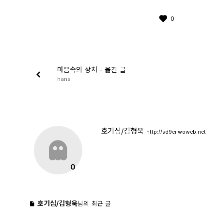
0
마음속의 상처 - 옮긴 글
hans
호기심/김형욱
http://sd9er.woweb.net
0
호기심/김형욱
님의 최근 글