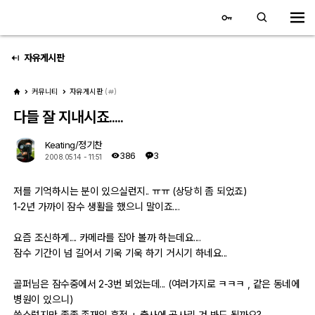
대전 디지털 SLR 커뮤니티
홈
자유게시판
커뮤니티
자유게시판
(
)
갤러리
다들 잘 지내시죠.....
자유 갤러리
Keating/정기찬
386
3
2008.05.14 - 11:51
추천 갤러리
저를 기억하시는 분이 있으실런지.. ㅠㅠ (상당히 좀 되었죠)
회원 갤러리
1-2년 가까이 잠수 생활을 했으니 말이죠....
전시회 갤러리
요즘 조신하게.... 카메라를 잡아 볼까 하는데요....
잠수 기간이 넘 길어서 기욱 기욱 하기 거시기 하네요...
飛龍/김상환님 아침 갤러리
골퍼님은 잠수중에서 2-3번 뵈었는데... (여러가지로 ㅋㅋㅋ , 같은 동네에
병원이 있으니)
커뮤니티
쑥스럽지만 종종 존재의 흔적 + 출사에 곱사리 겨 봐도 될까요?