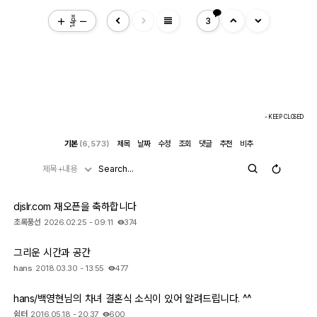
view_headline
14px
3
- KEEP CLOSED
기본
(6,573)
제목
날짜
수정
조회
댓글
추천
비추
제목+내용
djslr.com 재오픈을 축하합니다
초록풍선
2026.02.25 - 09:11
374
그리운 시간과 공간
hans
2018.03.30 - 13:55
477
hans/백영현님의 차녀 결혼식 소식이 있어 알려드립니다. ^^
쉼터
2016.05.18 - 20:37
600