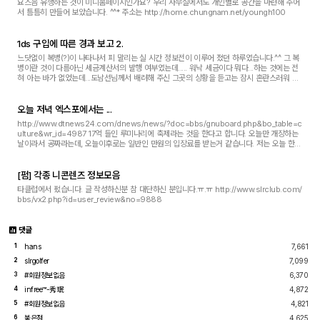
요즈음 유행하는 것이 미니홈페이지인가요? 우리 사무실에서도 개인별로 공간을 마련해 주어
서 틈틈히 만들어 보았습니다. ^^* 주소는 http://home.chungnam.net/youngh100
1ds 구입에 따른 경과 보고 2.
느닷없이 복병(?)이 나타나서 피 말리는 실 시간 정보전이 이루어 졌던 하루였습니다.^^ 그 복
병이란 것이 다름아닌 세금계산서의 발행 여부였는데..... 워낙 세금이다 뭐다...하는 것에는 전
혀 아는 바가 없었는데...도남선님께서 배려해 주신 그곳의 상황을 듣고는 잠시 혼란스러워 지
더군요. 세금계산서를 받게되면 후에 ...
오늘 저녁 엑스포에서는 ...
http://www.dtnews24.com/dnews/news/?doc=bbs/gnuboard.php&bo_table=c
ulture&wr_id=4987 17억 들인 루미나리에 축제라는 것을 한다고 합니다. 오늘만 개장하는
날이라서 공짜라는데, 오늘이후로는 일반인 만원의 입장료를 받는거 같습니다. 저는 오늘 한번
가보려고 합니다. 오는 분들 없으려나요. ^^;
[펌] 각종 니콘렌즈 정보모음
타클럽에서 펐습니다. 글 작성하신분 참 대단하신 분입니다.ㅠ.ㅠ http://www.slrclub.com/
bbs/vx2.php?id=user_review&no=9888
댓글
hans
7,661
1
slrgolfer
7,099
2
#회원정보없음
6,370
3
infree™-秀珉
4,872
4
#회원정보없음
4,821
5
붉은점
4,625
6