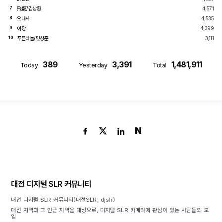
飛龍/김상환
4,571
7
오내사
4,535
8
이장
4,399
9
푸른하늘/민상준
3,111
10
389
3,391
1,481,911
Today
Yesterday
Total
N
대전 디지털 SLR 커뮤니티
대전 디지털 SLR 커뮤니티(대전SLR, djslr)
대전 지역과 그 인근 지역을 대상으로, 디지털 SLR 카메라에 관심이 있는 사람들의 모
임