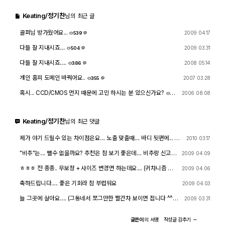
Keating/정기찬
출사 여행기
님의 최근 글
골퍼님 방가웠어요...
2009 04.17
539
맛집 / 멋집
1
다들 잘 지내시죠....
2009 03.31
504
6
다들 잘 지내시죠.....
2008 05.14
386
djslr 소개
3
개인 홈피 도메인 바꿔어요..
2007 03.28
355
2
혹시... CCD/CMOS 먼지 때문에 고민 하시는 분 있으신가요?
2006 08.08
36
공지사항
4
Keating/정기찬
님의 최근 댓글
운영 참여/제안
제가 야기 드릴수 있는 차이점은요.... 노출 맞출때.... 바디 뒷편에... 큰
2010 03.17
사이트/홈페이지 소개
원형 다이얼로 조리개 조절 (케논) , 상측 작은 다이얼 (니콘) 줌랜즈
........... 시계방향 줌인 (케논) , 반 시계반향 줌인 (니콘) 렌즈메커니
"비추"는.... 뺄수 없을까요? 추천은 참 보기 좋은데.... 비추랑 신고는
2009 04.09
즘--- 1989년 이후 렌즈에 모터 내장(케논), 모터 내장도 있고 아닌
맘이 아파와요 ^^
것도 있고(니콘) 최고의 결정은..... 주위 사람들이 니콘 많으면 니콘
ㅎㅎㅎ 전 종종.. 무보정 + 사이즈 변경면 하는데요.... (귀차니즘 발
2009 04.06
쓰시고 케논 많으면 케논 쓰시면 될 듯합니다..... 렌즈 공유도 있고, 악
동 하면.. 최고예요 ㅋㅋ.) 인프리님도.... 무보정 어떠신지?
세서리 공유도 있고........ 20년동안 쓰던 악세서리 때문에.. 못 바꾸
축하드립니다..... 좋은 기회라 참 부럽워요
2009 04.03
는 1人도 있는데 부럽습니다.
늘 그곳에 살아요..... (그동네서 쪼그만한 빨간차 보이면 접니다 ^^)
2009 03.31
자주 뵐께요 ^^
글쓴이
의
서명
작성글
감추기