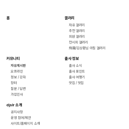
홈
갤러리
자유 갤러리
추천 갤러리
회원 갤러리
전시회 갤러리
飛龍/김상환님 아침 갤러리
커뮤니티
출사 정보
자유게시판
출사 소식
오프라인
출사 포인트
정보 / 강좌
출사 여행기
장터
맛집 / 멋집
질문 / 답변
가입인사
djslr 소개
공지사항
운영 참여/제안
사이트/홈페이지 소개