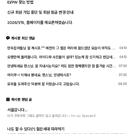
ID/PW 찾는 방법
신규 회원 가입 중단 및 회원 등급 변경 안내
2026/1/15, 홈페이지를 재오픈하였습니다.
게시판 최신 댓글
만두집아들님 잘 계시죠.^^ 예전의 그 짧은 머리에 젊으셨던 모습이 아직도 기
04.13
억이 납니다. ^^;; djslr 홈페이지 활동 및 사진 활동이 예전 같지는 않지만, 동
호회 활동의 추억을 남길 겸 가능한 계속 홈페이지를 유지할 예정입니다. 생각
오랜만에 들러봅니다.. 아이디와 사진들이 살아? 있는게 참 신기하고 반갑네요
04.12
나실 때 종종 방문해 주세요.^^
^^.. 다들 잘 지내시죠? 제가 이곳에서 활동할때 까마득했던 회원님들이었는데
이제 제가 그 나이가 되버렸습니다^^..
안녕하세요 한스님. 잘 지내시는지요? 저도 잠깐 함께했지만 참 즐거운 시간이
07.03
었습니다
어이쿠~! 이제사 봤네요. 한스님, 안녕하시죠?
07.25
모두들 도와주신 덕분에 잘 치렀습니다. 고맙습니다.
06.03
게시판 랜덤 글
서울갑니다....
비가 주륵주륵 그래도 굴하지 않고 올라갑니다~~ I'm so Special K
나도 할 수 있다(?) 젊은세대 따라하기