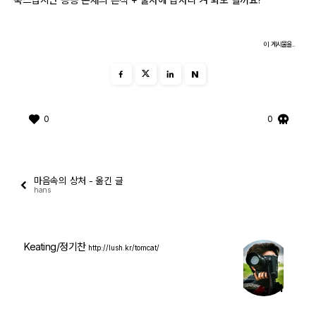
자유게시판
이 게시물을..
오프라인
N
정보 / 강좌
0
0
장터
질문 / 답변
마음속의 상처 - 옮긴 글
가입인사
hans
출사 정보
Keating/정기찬
http://lush.kr/tomcat/
출사 소식
1
출사 포인트