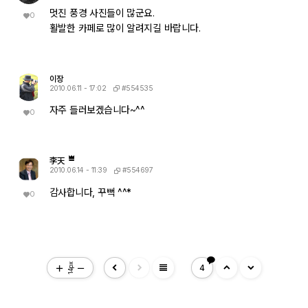
멋진 풍경 사진들이 많군요.
0
활발한 카페로 많이 알려지길 바랍니다.
이장
#554535
2010.06.11 - 17:02
자주 들러보겠습니다~^^
0
李天
#554697
2010.06.14 - 11:39
감사합니다, 꾸뻑 ^^*
0
view_headline
14px
4