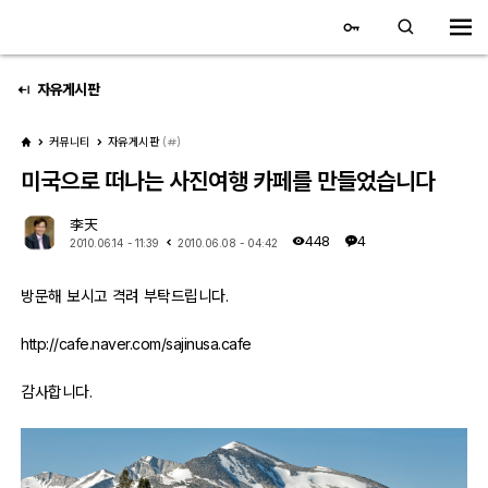
대전 디지털 SLR 커뮤니티
홈
자유게시판
커뮤니티
자유게시판
(
)
갤러리
미국으로 떠나는 사진여행 카페를 만들었습니다
자유 갤러리
李天
448
4
2010.06.14 - 11:39
2010.06.08 - 04:42
추천 갤러리
방문해 보시고 격려 부탁드립니다.
회원 갤러리
http://cafe.naver.com/sajinusa.cafe
전시회 갤러리
감사합니다.
飛龍/김상환님 아침 갤러리
커뮤니티