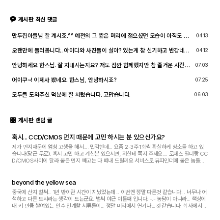
게시판 최신 댓글
만두집아들님 잘 계시죠.^^ 예전의 그 짧은 머리에 젊으셨던 모습이 아직도 기
04.13
억이 납니다. ^^;; djslr 홈페이지 활동 및 사진 활동이 예전 같지는 않지만, 동
호회 활동의 추억을 남길 겸 가능한 계속 홈페이지를 유지할 예정입니다. 생각
오랜만에 들러봅니다.. 아이디와 사진들이 살아? 있는게 참 신기하고 반갑네요
04.12
나실 때 종종 방문해 주세요.^^
^^.. 다들 잘 지내시죠? 제가 이곳에서 활동할때 까마득했던 회원님들이었는데
이제 제가 그 나이가 되버렸습니다^^..
안녕하세요 한스님. 잘 지내시는지요? 저도 잠깐 함께했지만 참 즐거운 시간이
07.03
었습니다
어이쿠~! 이제사 봤네요. 한스님, 안녕하시죠?
07.25
모두들 도와주신 덕분에 잘 치렀습니다. 고맙습니다.
06.03
게시판 랜덤 글
혹시... CCD/CMOS 먼지 때문에 고민 하시는 분 있으신가요?
제가 먼지때문에 엄청 고생을 해서.... 민감한데... 요즘 2-3주 1회씩 확실하게 청소를 하고 있
습니다(당근 무료). 혹시 고민 하고 계신분 있으시면, 저한테 쪽지 주세요.... 로패스 필터랑 CC
D/CMOS사이에 달라 붙은 먼지 빼고는 다 떼내 드릴께요 서비스로 뷰파인더에 붙은 놈들도
떼 드립니다. (전 뷰파인더에도 먼지 없...
beyond the yellow sea
중국에 산지 벌써... 1년 반이란 시간이 지났었는데... 이번엔 정말 다른것 같습니다... 너무나 어
색하고 다른 도시라는 생각이 드는군요. 벌써 야근 이틀째 입니다. -.- 농담이 아니라... 책상에
내 키 만큼 쌓여있는 인수 인계할 서류들이... 정말 머리에서 연기나는것 같습니다. 회사에서 아
직 제 컴터가 지급이 안된고로...