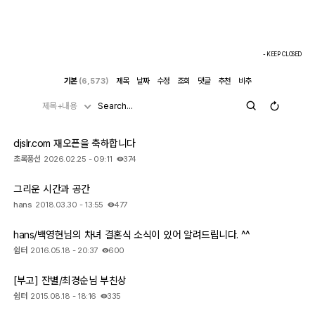
- KEEP CLOSED
기본
(6,573)
제목
날짜
수정
조회
댓글
추천
비추
제목+내용
djslr.com 재오픈을 축하합니다
초록풍선
2026.02.25 - 09:11
374
그리운 시간과 공간
hans
2018.03.30 - 13:55
477
hans/백영현님의 차녀 결혼식 소식이 있어 알려드립니다. ^^
쉼터
2016.05.18 - 20:37
600
[부고] 잔별/최경순님 부친상
쉼터
2015.08.18 - 18:16
335