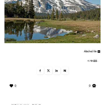
자유게시판
오프라인
정보 / 강좌
장터
Attached file
질문 / 답변
이 게시물을..
가입인사
N
출사 정보
0
0
출사 소식
출사 포인트