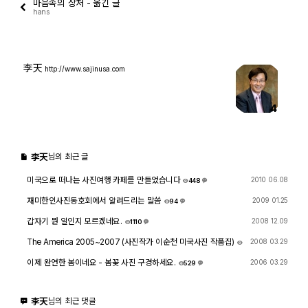
마음속의 상처 - 옮긴 글
hans
출사 여행기
맛집 / 멋집
李天
http://www.sajinusa.com
djslr 소개
4
공지사항
李天
님의 최근 글
운영 참여/제안
미국으로 떠나는 사진여행 카페를 만들었습니다
2010 06.08
448
4
사이트/홈페이지 소개
재미한인사진동호회에서 알려드리는 말씀
2009 01.25
94
7
갑자기 뭔 일인지 모르겠네요.
2008 12.09
1110
2
The America 2005~2007 (사진작가 이순천 미국사진 작품집)
2008 03.29
822
10
이제 완연한 봄이네요 - 봄꽃 사진 구경하세요.
2006 03.29
529
2
李天
님의 최근 댓글