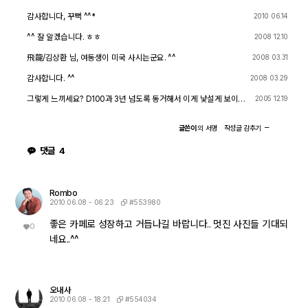
감사합니다, 꾸뻑 ^^*
2010 06.14
^^ 잘 알겠습니다. ㅎㅎ
2008 12.10
飛龍/김상환 님, 여동생이 미국 사시는군요. ^^
2008 03.31
감사합니다. ^^
2008 03.29
그렇게 느끼세요? D100과 3년 넘도록 동거해서 이게 낯설게 보이는
2005 12.19
걸까요? 감사합니다.
글쓴이
의
서명
작성글
감추기
댓글
4
Rombo
#553980
2010.06.08 - 06:23
좋은 카페로 성장하고 거듭나길 바랍니다.. 멋진 사진들 기대되
0
네요..^^
오내사
#554034
2010.06.08 - 18:21