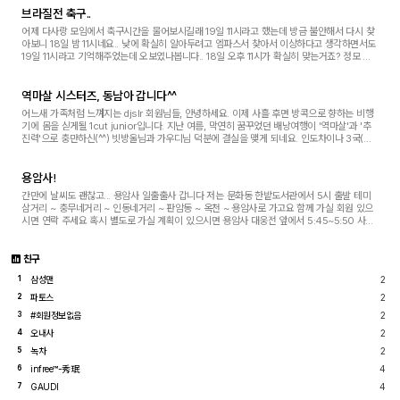
브라질전 축구..
어제 다사랑 모임에서 축구시간을 물어보시길래 19일 11시라고 했는데 방금 불안해서 다시 찾
아보니 18일 밤 11시네요.. 낮에 확실히 알아두려고 엠파스서 찾아서 이상하다고 생각하면서도
19일 11시라고 기억해주었는데 오보였나봅니다.. 18일 오후 11시가 확실히 맞는거죠? 정모 출
발 시간이랑 겹치는데 버스에 위성방송 ...
역마살 시스터즈, 동남아 갑니다^^
어느새 가족처럼 느껴지는 djslr 회원님들, 안녕하세요. 이제 사흘 후면 방콕으로 향하는 비행
기에 몸을 싣게될 1cut junior입니다. 지난 여름, 막연히 꿈꾸었던 배낭여행이 '역마살'과 '추
진력'으로 충만하신(^^) 빗방울님과 가우디님 덕분에 결실을 맺게 되네요. 인도차이나 3국(태
국 - 캄보디아 - 라오스)을 두루 누비고,...
용암사!
간만에 날씨도 괜찮고... 용암사 일출출사 갑니다 저는 문화동 한밭도서관에서 5시 출발 테미
삼거리 ~ 충무네거리 ~ 인동네거리 ~ 판암동 ~ 옥천 ~ 용암사로 가고요 함께 가실 회원 있으
시면 연락 주세요 혹시 별도로 가실 계획이 있으시면 용암사 대웅전 앞에서 5:45~5:50 사이
에 뵙도록 하죠
친구
삼성맨
2
1
파토스
2
2
#회원정보없음
2
3
오내사
2
4
녹차
2
5
infree™-秀珉
4
6
GAUDI
4
7