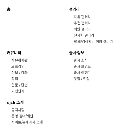
홈
갤러리
자유 갤러리
추천 갤러리
회원 갤러리
전시회 갤러리
飛龍/김상환님 아침 갤러리
커뮤니티
출사 정보
자유게시판
출사 소식
오프라인
출사 포인트
정보 / 강좌
출사 여행기
장터
맛집 / 멋집
질문 / 답변
가입인사
djslr 소개
공지사항
운영 참여/제안
사이트/홈페이지 소개