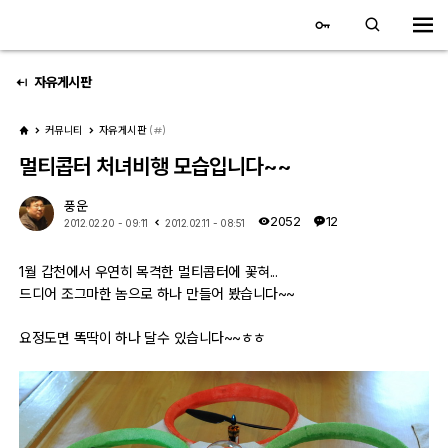
대전 디지털 SLR 커뮤니티
홈
자유게시판
커뮤니티
자유게시판
(
)
갤러리
멀티콥터 처녀비행 모습입니다~~
자유 갤러리
풍운
2052
12
2012.02.20 - 09:11
2012.02.11 - 08:51
추천 갤러리
1월 갑천에서 우연히 목격한 멀티콥터에 꽃혀...
회원 갤러리
드디어 조그마한 놈으로 하나 만들어 봤습니다~~
전시회 갤러리
요정도면 똑딱이 하나 달수 있습니다~~ㅎㅎ
飛龍/김상환님 아침 갤러리
커뮤니티