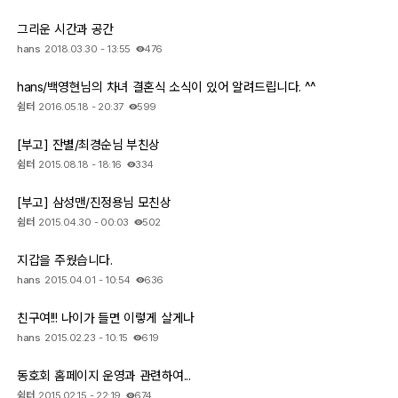
그리운 시간과 공간
hans
2018.03.30 - 13:55
476
hans/백영현님의 차녀 결혼식 소식이 있어 알려드립니다. ^^
쉼터
2016.05.18 - 20:37
599
[부고] 잔별/최경순님 부친상
쉼터
2015.08.18 - 18:16
334
[부고] 삼성맨/진정용님 모친상
쉼터
2015.04.30 - 00:03
502
지갑을 주웠습니다.
hans
2015.04.01 - 10:54
636
친구여!!! 나이가 들면 이렇게 살게나
hans
2015.02.23 - 10:15
619
동호회 홈페이지 운영과 관련하여...
쉼터
2015.02.15 - 22:19
674