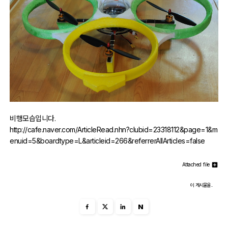
자유게시판
오프라인
정보 / 강좌
장터
질문 / 답변
비행모습입니다.
http://cafe.naver.com/ArticleRead.nhn?clubid=23318112&page=1&m
가입인사
enuid=5&boardtype=L&articleid=266&referrerAllArticles=false
Attached file
출사 정보
이 게시물을..
출사 소식
N
출사 포인트