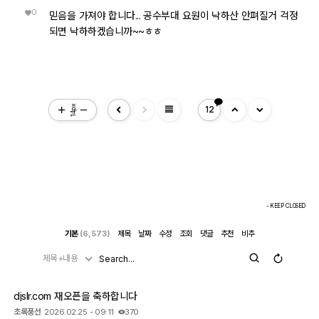
0
믿음을 가져야 합니다... 공수부대 요원이 낙하산 안펴질거 걱정
되면 낙하하겠습니까~~ㅎㅎ
view_headline
14px
12
- KEEP CLOSED
기본
(6,573)
제목
날짜
수정
조회
댓글
추천
비추
제목+내용
djslr.com 재오픈을 축하합니다
초록풍선
2026.02.25 - 09:11
370