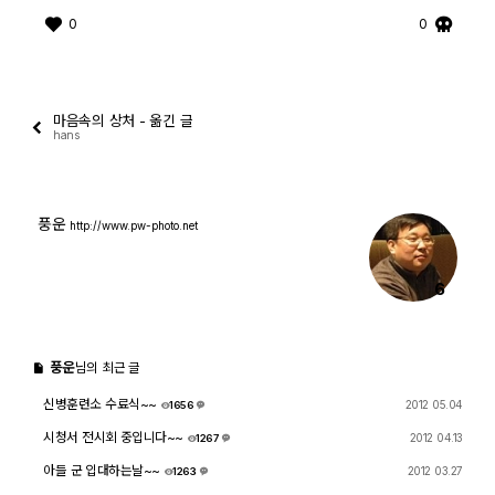
0
0
출사 여행기
맛집 / 멋집
마음속의 상처 - 옮긴 글
hans
djslr 소개
공지사항
풍운
http://www.pw-photo.net
운영 참여/제안
6
사이트/홈페이지 소개
풍운
님의 최근 글
신병훈련소 수료식~~
2012 05.04
1656
4
시청서 전시회 중입니다~~
2012 04.13
1267
5
아들 군 입대하는날~~
2012 03.27
1263
6