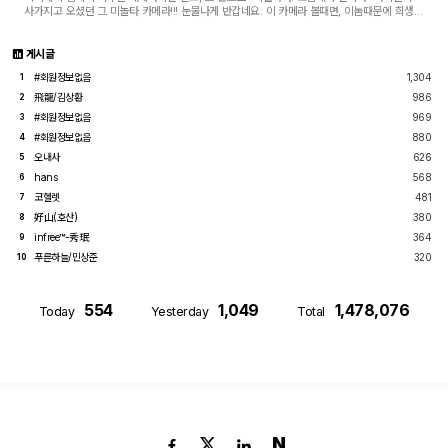
사가지고 오셨던 그 미놀타 카메라!!! 눈물나게 반갑네요. 이 카메라 볼때면, 이놈때문에 희생된
정들었던 강아지 생각이 항상 났었...
게시글
#회원정보없음
1,304
1
飛龍/김상환
986
2
#회원정보없음
969
3
#회원정보없음
880
4
오내사
626
5
hans
568
6
코헬렛
481
7
好山(호산)
380
8
infree™-秀珉
364
9
푸른하늘/민상준
320
10
554
1,049
1,478,076
Today
Yesterday
Total
N