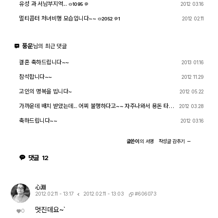
유성 과 서남부지역...
2012 03.16
1095
2
멀티콥터 처녀비행 모습입니다~~
2012 02.11
2052
1
2
풍운
님의 최근 댓글
결혼 축하드립니다~~
2013 01.16
참석합니다~~
2012 11.29
고인의 명복을 빕니다~
2012 05.22
가까운데 배치 받았는데... 어찌 불행하다고~~ 자주나와서 용돈 타가
2012 03.28
나요~~ㅎㅎ
축하드립니다~~
2012 03.16
글쓴이
의
서명
작성글
감추기
댓글
12
心淵
#606073
2012.02.11 - 13:17
2012.02.11 - 13:03
멋진데요~`
0