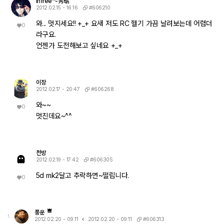
infree™-秀珉
#606210
2012.02.15 - 16:16
와... 멋지세요!! +_+ 요새 저도 RC 헬기 가끔 날려보는데 어렵더
0
라구요.
언젠가 도전해보고 싶네요 +_+
이장
#606268
2012.02.17 - 20:47
와~~
0
멋진데요~^^
천방
#606305
2012.02.19 - 17:42
5d mk2달고 추락하면~떨립니다.
0
풍운
1
#606313
2012.02.20 - 09:11
2012.02.20 - 09:11