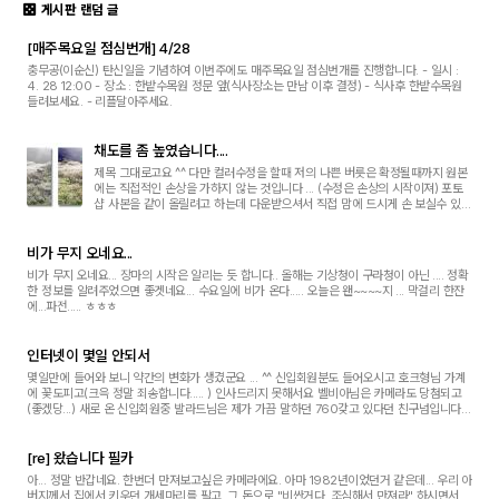
게시판 랜덤 글
[매주목요일 점심번개] 4/28
충무공(이순신) 탄신일을 기념하여 이번주에도 매주목요일 점심번개를 진행합니다. - 일시 :
4. 28 12:00 - 장소 : 한밭수목원 정문 앞(식사장소는 만남 이후 결정) - 식사후 한밭수목원
들려보세요. - 리플달아주세요.
채도를 좀 높였습니다....
제목 그대로고요 ^^ 다만 컬러수정을 할때 저의 나쁜 버릇은 확정될때까지 원본
에는 직접적인 손상을 가하지 않는 것입니다 ... (수정은 손상의 시작이져) 포토
샵 사본을 같이 올릴려고 하는데 다운받으셔서 직접 맘에 드시게 손 보실수 있을
것 같습니다 .... 채도 레이어는 원본(고해상도)이미지에 채도(saturation)값을
80...
비가 무지 오네요...
비가 무지 오네요... 장마의 시작은 알리는 듯 합니다.. 올해는 기상청이 구라청이 아닌 .... 정확
한 정보를 알려주었으면 좋겟네요... 수요일에 비가 온다..... 오늘은 왠~~~~지 ... 막걸리 한잔
에...파전..... ㅎㅎㅎ
인터넷이 몇일 안되서
몇일만에 들어와 보니 약간의 변화가 생겼군요 ... ^^ 신입회원분도 들어오시고 호크형님 가계
에 꽃도피고(크윽 정말 죄송합니다..... ) 인사드리지 못해서요 벨비아님은 카메라도 당첨되고
(좋겠당...) 새로 온 신입회원중 발라드님은 제가 가끔 말하던 760갖고 있다던 친구넘입니다
... 얼굴 확인 했음 ... ㅋㅋ 멋쟁이지요...
[re] 왔습니다 필카
아... 정말 반갑네요. 한번더 만져보고싶은 카메라에요. 아마 1982년이었던거 같은데... 우리 아
버지께서 집에서 키우던 개세마리를 팔고, 그 돈으로 "비싼거다. 조심해서 만져라" 하시면서