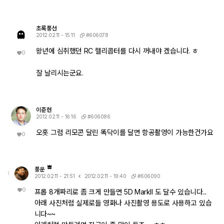
초록풍선
#606078
2012.02.11 - 15:11
왕년에 심취했던 RC 헬리콥터를 다시 꺼내야 겠습니다. ㅎ
0
잘 날리시는군요.
이준현
#606086
2012.02.11 - 16:16
오홋 그럼 리모콘 달린 똑닥이를 달면 항공촬영이 가능한건가요
0
풍운
1
#606090
2012.02.11 - 21:51
2012.02.11 - 19:40
0
프롭 8개짜리로 좀 크게 만들면 5D MarkII 도 달수 있습니다...
아래 사진처럼 실제로들 영화나 사진촬영 용도로 사용하고 있습
니다~~