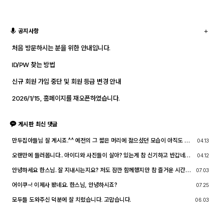
공지사항
처음 방문하시는 분을 위한 안내입니다.
ID/PW 찾는 방법
신규 회원 가입 중단 및 회원 등급 변경 안내
2026/1/15, 홈페이지를 재오픈하였습니다.
게시판 최신 댓글
만두집아들님 잘 계시죠.^^ 예전의 그 짧은 머리에 젊으셨던 모습이 아직도 기
04.13
억이 납니다. ^^;; djslr 홈페이지 활동 및 사진 활동이 예전 같지는 않지만, 동
호회 활동의 추억을 남길 겸 가능한 계속 홈페이지를 유지할 예정입니다. 생각
오랜만에 들러봅니다.. 아이디와 사진들이 살아? 있는게 참 신기하고 반갑네요
04.12
나실 때 종종 방문해 주세요.^^
^^.. 다들 잘 지내시죠? 제가 이곳에서 활동할때 까마득했던 회원님들이었는데
이제 제가 그 나이가 되버렸습니다^^..
안녕하세요 한스님. 잘 지내시는지요? 저도 잠깐 함께했지만 참 즐거운 시간이
07.03
었습니다
어이쿠~! 이제사 봤네요. 한스님, 안녕하시죠?
07.25
모두들 도와주신 덕분에 잘 치렀습니다. 고맙습니다.
06.03