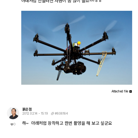
아래처럼 만들려면 자금이 좀 많이 들죠~~ㅎㅎ
Attached file
붉은점
#606164
2012.02.14 - 15:19
햐~ 아래처럼 장착하고 한번 촬영을 해 보고 싶군요
0