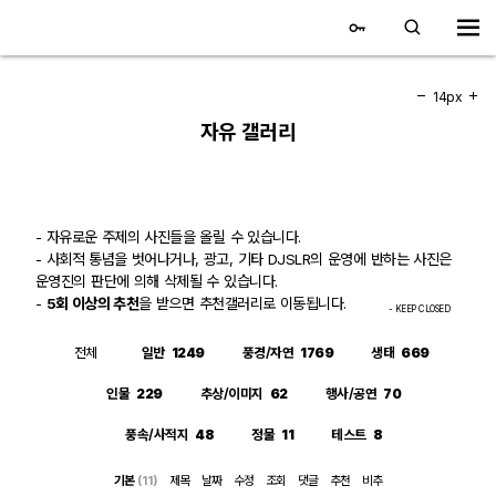
대전 디지털 SLR 커뮤니티
홈
14px
자유 갤러리
갤러리
자유 갤러리
- 자유로운 주제의 사진들을 올릴 수 있습니다.
- 사회적 통념을 벗어나거나, 광고, 기타 DJSLR의 운영에 반하는 사진은
추천 갤러리
운영진의 판단에 의해 삭제될 수 있습니다.
-
5회 이상의 추천
을 받으면 추천갤러리로 이동됩니다.
- KEEP CLOSED
회원 갤러리
전체
일반
1249
풍경/자연
1769
생태
669
전시회 갤러리
인물
229
추상/이미지
62
행사/공연
70
飛龍/김상환님 아침 갤러리
풍속/사적지
48
정물
11
테스트
8
기본
(11)
제목
날짜
수정
조회
댓글
추천
비추
커뮤니티