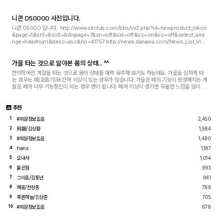
새롭게 자연을 바라볼 수 있도록 도와...
니콘 D50000 사진입니다.
니콘 D5000 입니다.. http://www.slrclub.com/bbs/vx2.php?id=newproduct_nikon
&page=1&sn1=&sid1=&divpage=7&sn=off&sid=off&ss=on&sc=off&select_arra
nge=headnum&desc=asc&no=41757 http://news.danawa.com/News_List_Vie
w.php?nModeC=2&sMode=news&nSeq=1449997
가을 타는 것으로 알아본 몸의 상태... ^^
한의학에선 계절을 타는 것으로 몸의 상태를 대략 유추해 보기도 하는데요. 가을을 심하게 타
는 경우는 폐(호흡기)와 간에 이상이 있는 경우가 많습니다. 가을은 폐의 기능이 왕성해지는 계
절로 폐가 너무 기능항진이 되는 경우 병이 됩니다. 폐에 이상이 생기면 우울한 느낌을 많이 갖
는다고 합니다. 그리고, 한방생리학상 ...
추천
#회원정보없음
2,450
1
飛龍/김상환
1,584
2
#회원정보없음
1,480
3
hans
1,187
4
오내사
1,014
5
붉은점
993
6
그미로/김토년
841
7
해웅/전창종
789
8
푸른하늘/민상준
705
9
#회원정보없음
678
10