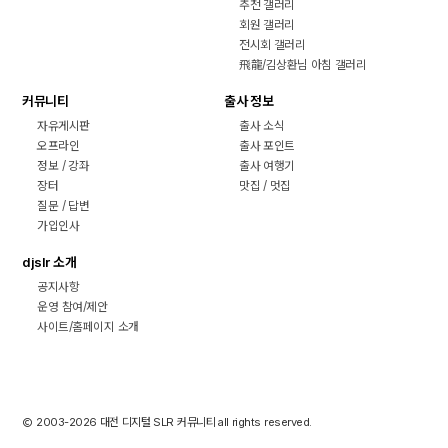
추천 갤러리
회원 갤러리
전시회 갤러리
飛龍/김상환님 아침 갤러리
커뮤니티
출사 정보
자유게시판
출사 소식
오프라인
출사 포인트
정보 / 강좌
출사 여행기
장터
맛집 / 멋집
질문 / 답변
가입인사
djslr 소개
공지사항
운영 참여/제안
사이트/홈페이지 소개
2003-2026 대전 디지털 SLR 커뮤니티 all rights reserved.