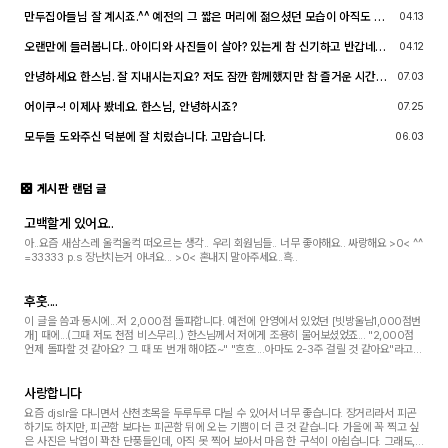
만두집아들님 잘 계시죠.^^ 예전의 그 짧은 머리에 젊으셨던 모습이 아직도 기
04.13
억이 납니다. ^^;; djslr 홈페이지 활동 및 사진 활동이 예전 같지는 않지만, 동
호회 활동의 추억을 남길 겸 가능한 계속 홈페이지를 유지할 예정입니다. 생각
오랜만에 들러봅니다.. 아이디와 사진들이 살아? 있는게 참 신기하고 반갑네요
04.12
나실 때 종종 방문해 주세요.^^
^^.. 다들 잘 지내시죠? 제가 이곳에서 활동할때 까마득했던 회원님들이었는데
이제 제가 그 나이가 되버렸습니다^^..
안녕하세요 한스님. 잘 지내시는지요? 저도 잠깐 함께했지만 참 즐거운 시간이
07.03
었습니다
어이쿠~! 이제사 봤네요. 한스님, 안녕하시죠?
07.25
모두들 도와주신 덕분에 잘 치렀습니다. 고맙습니다.
06.03
게시판 랜덤 글
고백할게 있어요..
아..요즘 새삼스레 울컥울컥 떠오르는 생각.. 우리 회원님들.. 너무 좋아해요.. 싸랑해요 >0< ^^
=33333 p.s 장난치는거 아녀요... >0< 혼내지 말아주세요..흑..
후훗....
이 글을 씀과 동시에...저 2,000점 돌파합니다. 예전에 안영에서 있었던 [빗방울님1,000점번
개] 때에...(그때 저도 천점 비스무리..) 한스님께서 저에게 조용히 물어보셨었죠... "2,000점
언제 돌파할 것 같아요? 그 때 또 번개 해야죠~" "흐흐....아마도 2-3주 걸릴 것 같아요"라고
답했는데... 무려 두달이나 걸렸습니다. ...
사랑합니다
요즘 djslr을 다니면서 산천초목을 두루두루 다닐 수 있어서 너무 좋습니다. 장거리라서 피곤
하기도 하지만, 피곤함 보다는 피곤함 뒤에 오는 기쁨이 더 큰 것 같습니다. 가을에 꼭 찍고 싶
은 사진은 낙엽이 꽉찬 단풍들인데, 아직 못 찍어 보아서 마음 한 구석이 아쉽습니다. 그래도,