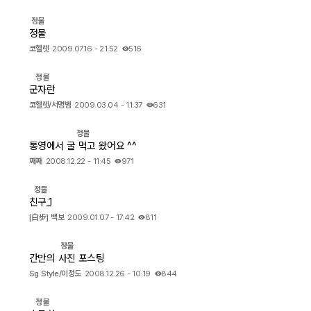
정물
출사 여행기
정물
코헬렛
2009.07.16 - 21:52
516
맛집 / 멋집
정물
군자란
djslr 소개
코헬렛/서명범
2009.03.04 - 11:37
631
정물
공지사항
통영에서 굴 먹고 왔어요 ^^
째째
2008.12.22 - 11:45
971
운영 참여/제안
정물
사이트/홈페이지 소개
친구_1
[白步] 백보
2009.01.07 - 17:42
811
정물
간만의 사진 포스팅
Sg Style/이정도
2008.12.26 - 10:19
844
정물