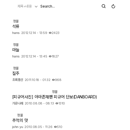
제목+내용
자유게시판
정물
석류
오프라인
hans
2012.12.14 - 13:59
2423
정보 / 강좌
정물
마늘
장터
hans
2012.12.14 - 13:45
1827
질문 / 답변
정물
질주
가입인사
초록풍선
2011.10.18 - 01:32
968
정물
출사 정보
[피규어사진] 아마존재팬 피규어 단보(DANBOARD)
가온나래
2010.08.08 - 08:13
1310
출사 소식
정물
추억의 맛
출사 포인트
john yu
2010.08.05 - 11:26
510