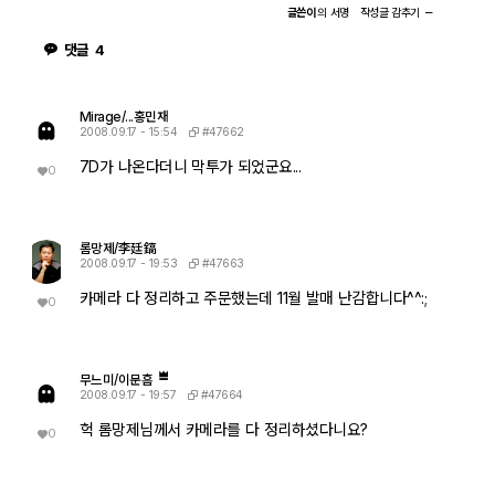
리셔야 될듯합니다.
글쓴이
의
서명
작성글
감추기
댓글
4
Mirage/...홍민재
#47662
2008.09.17 - 15:54
7D가 나온다더니 막투가 되었군요...
0
롬망제/李廷鎬
#47663
2008.09.17 - 19:53
카메라 다 정리하고 주문했는데 11월 발매 난감합니다^^:;
0
무느미/이문흠
#47664
2008.09.17 - 19:57
헉 롬망제님께서 카메라를 다 정리하셨다니요?
0