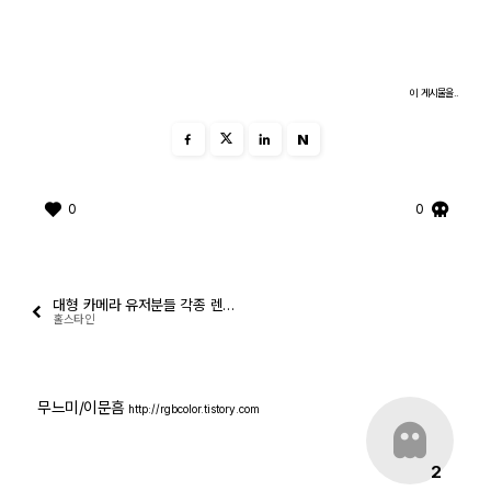
자유게시판
이 게시물을..
오프라인
N
정보 / 강좌
장터
0
0
질문 / 답변
가입인사
대형 카메라 유저분들 각종 렌즈의 특성을 알고사용
홀스타인
출사 정보
무느미/이문흠
http://rgbcolor.tistory.com
출사 소식
2
출사 포인트