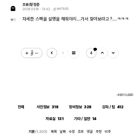
초류/황정준
#47665
2008.09.18 - 13:42
자세한 스펙을 설명을 해줘야지.....가서 찾아보라고 ?......ㅋㅋㅋ
0
view_headline
14px
4
- KEEP CLOSED
전체
사진정보
318
장비정보
328
강좌 / 팁
412
자료실
131
기타 / 일반
14
기본
(1,203)
제목
날짜
수정
조회
댓글
추천
비추