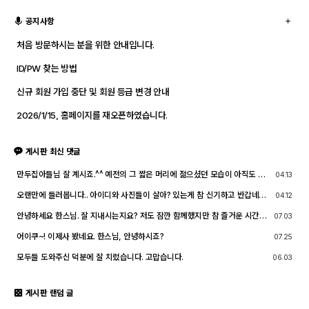
공지사항
처음 방문하시는 분을 위한 안내입니다.
ID/PW 찾는 방법
신규 회원 가입 중단 및 회원 등급 변경 안내
2026/1/15, 홈페이지를 재오픈하였습니다.
게시판 최신 댓글
만두집아들님 잘 계시죠.^^ 예전의 그 짧은 머리에 젊으셨던 모습이 아직도 기
04.13
억이 납니다. ^^;; djslr 홈페이지 활동 및 사진 활동이 예전 같지는 않지만, 동
호회 활동의 추억을 남길 겸 가능한 계속 홈페이지를 유지할 예정입니다. 생각
오랜만에 들러봅니다.. 아이디와 사진들이 살아? 있는게 참 신기하고 반갑네요
04.12
나실 때 종종 방문해 주세요.^^
^^.. 다들 잘 지내시죠? 제가 이곳에서 활동할때 까마득했던 회원님들이었는데
이제 제가 그 나이가 되버렸습니다^^..
안녕하세요 한스님. 잘 지내시는지요? 저도 잠깐 함께했지만 참 즐거운 시간이
07.03
었습니다
어이쿠~! 이제사 봤네요. 한스님, 안녕하시죠?
07.25
모두들 도와주신 덕분에 잘 치렀습니다. 고맙습니다.
06.03
게시판 랜덤 글