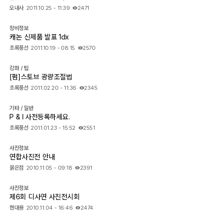
오내사
2011.10.25 - 11:39
2471
장비정보
캐논 신제품 발표 1dx
초록풍선
2011.10.19 - 08:15
2570
강좌 / 팁
[펌]스토브 광량조절법
초록풍선
2011.02.20 - 11:36
2345
기타 / 일반
P & I 사전등록하세요.
초록풍선
2011.01.23 - 15:52
2551
사진정보
연합사진전 안내
붉은점
2010.11.05 - 09:18
2391
사진정보
제6회 디사연 사진전시회
현대용
2010.11.04 - 16:46
2474