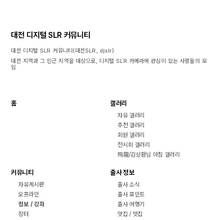
대전 디지털 SLR 커뮤니티
대전 디지털 SLR 커뮤니티(대전SLR, djslr)
대전 지역과 그 인근 지역을 대상으로, 디지털 SLR 카메라에 관심이 있는 사람들의 모
임
홈
갤러리
자유 갤러리
추천 갤러리
회원 갤러리
전시회 갤러리
飛龍/김상환님 아침 갤러리
커뮤니티
출사 정보
자유게시판
출사 소식
오프라인
출사 포인트
정보 / 강좌
출사 여행기
장터
맛집 / 멋집