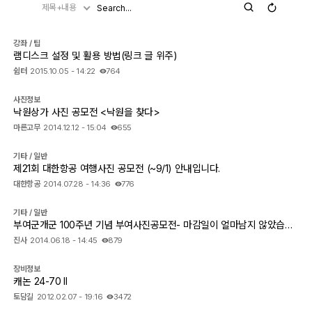
제목+내용
강좌 / 팁
램디스크 설정 및 활용 방법(링크 글 위주)
쉼터
2015.10.05 - 14:22
764
사진정보
낙원상가 사진 공모전 <낙원을 찾다>
마른고무
2014.12.12 - 15:04
655
기타 / 일반
제21회 대한항공 여행사진 공모전 (~9/1) 안내입니다.
대한항공
2014.07.28 - 14:36
776
기타 / 일반
부여군개군 100주년 기념 부여사진공모전- 마감일이 얼마남지 않았습니다.
진사
2014.06.18 - 14:45
879
장비정보
캐논 24-70 II
토담길
2012.02.07 - 19:16
3472