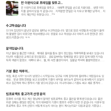
전 이런식으로 프레임을 맞추고....
전 이런식으로 프레임을 맞추고.... 아래쪽 연잎을 손으로 치운다음.... 반영 이미
지를 살려서 담을 거 같습니다.... 지저분한 연잎은 다 치우고 몇개만 남겨서.... 지
극히 개인적인 취향입니다.....^^*
수고하셨습니다
드디어 집단장이 끝난것 같군요 쉼터님 수고하셨습니다. 앞으로 많은 사연들과 사진들이 올려
져 활발한 집이 되었으면 하는바램입니다. 정말로 수고 하셨습니다 이따가 소주 한잔(큰 것으
로)드리겠습니다. ㅋㅋ
살아있습니다.
지난 월요일 출근한 이후로... 제대로 들어올 틈도 없이 정신없는 하루하루를 보내고 있습니다.
지난주 사흘간은 교육으로 정신없었고... 금요일부터는 팀배정을 받고 맡은 일에 대한 지식습
득에 여념이 없었고.. 어쩌다 보니... 월, 화 사천 출장이어서.. 일욜날 저녁에 출발하였었고... 그
러고보니 토,일은 눈검사 겸 서울...
기분 좋은 하루의...
마침, 혹은 시작? 12시가 넘었으니 시작일수도 있구요 이제 잠자리에 들려하니 마침일수도 있
네요... 방금 영화 한편을 보고 오던중에 기름이 바닥을 보이는거 같아서 요새 N뭐시기 오일이
라고 집근처에 하나 생겨서 기름 넣으러 갔답니다. 지나가다보니 기름도 싸고 새로 생겨서 홍
보차원인지 다른데보다도 30-40원 가량 낮...
빔프로젝트 중고가격 산정 문의
컴퓨터 수리를 하고 계신 형님께서 얼마전 빔프로젝트 중고 물건을 몇개 받으셨습니다. 물건
외관 상태는 괜찮은 편인데, 거의 대부분의 기종이 램프가 수명이 다한 것 같습니다. 이경우 빔
프로젝트 중고 가격 산정이 어떻게 되는지 아시는 분이 계시는지요? 다음과 같은 기종입니다.
- 엡손 EMP-715 - 엡손 EMP-800 - 샤프 ...