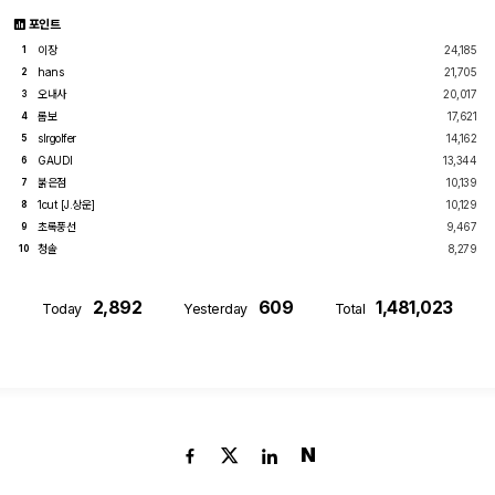
포인트
이장
24,185
1
hans
21,705
2
오내사
20,017
3
롬보
17,621
4
slrgolfer
14,162
5
GAUDI
13,344
6
붉은점
10,139
7
1cut [J.상운]
10,129
8
초록풍선
9,467
9
청솔
8,279
10
2,892
609
1,481,023
Today
Yesterday
Total
N