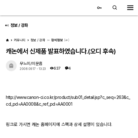
대전 디지털 SLR 커뮤니티
홈
정보 / 강좌
커뮤니티
정보 / 강좌
장비정보
(
)
갤러리
캐논에서 신제품 발표하였습니다.(오디 후속)
자유 갤러리
무느미/이문흠
637
4
2008.09.17 - 13:23
추천 갤러리
회원 갤러리
http://www.canon-ci.co.kr/product/sub01_detail.jsp?c_seq=263&c_
전시회 갤러리
cd_pd=AA0008&c_ref_pd=AA0001
飛龍/김상환님 아침 갤러리
링크로 가시면 캐논 홈페이지에 스펙과 상세 설명이 있습니다.
커뮤니티