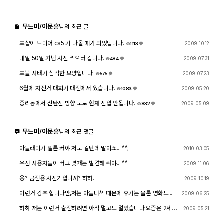
출사 여행기
무느미/이문흠
님의 최근 글
맛집 / 멋집
포샵이 드디어 cs5 가 나올 때가 되었답니다.
2009 10.12
1113
5
내일 50일 기념 사진 찍으러 갑니다.
2009 07.31
484
8
djslr 소개
포블 사태가 심각한 모양입니다.
2009 07.23
575
9
6월에 자전거 대회가 대전에서 있습니다.
2009 05.20
1083
4
공지사항
중리동에서 신탄진 방향 도로 현재 진입 안됩니다.
2009 05.09
832
4
운영 참여/제안
무느미/이문흠
님의 최근 댓글
사이트/홈페이지 소개
아들래미가 얼른 커야 저도 갈텐데 말이죠... ^^;
2010 03.05
우선 사용자들이 버그 몇개는 발견해 줘야... ^^
2009 11.06
옹? 곰전용 사진기입니까? 하하.
2009 10.19
이런거 강추 합니다만,저는 아들녀셕 때문에 휴가는 물론 영화도...
2009 06.25
하하 저는 이런거 출전하려면 아직 멀고도 멀었습니다.요즘은 2세 나
2009 05.21
올려고 하는 때라서 신혼은 정신없습니다.자전거 동호회등 잘 모르
시면, 제가 소개해줄수도 있습니다.하지만 찍은 사진은 동호회에 올