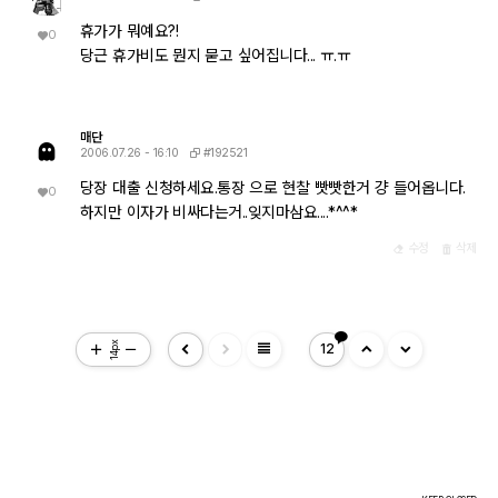
휴가가 뭐예요?!
0
당근 휴가비도 뭔지 묻고 싶어집니다... ㅠ.ㅠ
매단
#192521
2006.07.26 - 16:10
당장 대출 신청하세요.통장 으로 현찰 빳빳한거 걍 들어옵니다.
0
하지만 이자가 비싸다는거..잊지마삼요....*^^*
수정
삭제
view_headline
14px
12