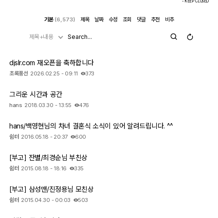
- KEEP CLOSED
기본
(6,573)
제목
날짜
수정
조회
댓글
추천
비추
제목+내용
djslr.com 재오픈을 축하합니다
초록풍선
2026.02.25 - 09:11
373
그리운 시간과 공간
hans
2018.03.30 - 13:55
476
hans/백영현님의 차녀 결혼식 소식이 있어 알려드립니다. ^^
쉼터
2016.05.18 - 20:37
600
[부고] 잔별/최경순님 부친상
쉼터
2015.08.18 - 18:16
335
[부고] 삼성맨/진정용님 모친상
쉼터
2015.04.30 - 00:03
503