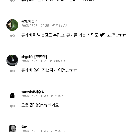
0
녹차/박은주
#192517
2006.07.26 - 09:35
휴가비를 받는것도 부럽고...휴가를 가는 사람도 부럽고..흑...ㅠ.ㅠ
0
slrgolfer[李周烈]
#192518
2006.07.26 - 10:21
휴가비 없이 지낸지가 어언.....ㅠ.ㅠ
0
samsiot/서수석
#192519
2006.07.26 - 10:38
오옷 ZF 85mm 인가요
0
쉼터
#192520
2006.07.26 - 13:39