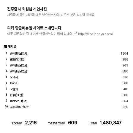
전주출사 회원님 개인사진
사람들에 올린 사진을 다운 받으셨는지요. 받으신 분은 꼬리말 주세요.
디카 한글메뉴얼 사이트 소개합니다.
이곳 자료실에 각 메이커 한글메뉴얼이 많이 있네요...^^ http://dica.innoya.com/
게시글
#회원정보없음
1,304
1
飛龍/김상환
986
2
#회원정보없음
969
3
#회원정보없음
880
4
오내사
626
5
hans
568
6
코헬렛
481
7
好山(호산)
380
8
infree™-秀珉
364
9
푸른하늘/민상준
320
10
2,216
609
1,480,347
Today
Yesterday
Total