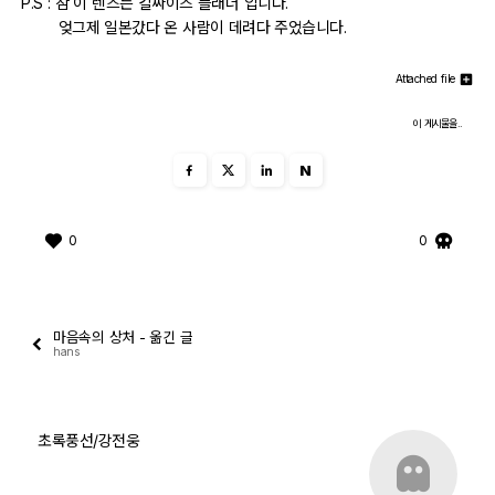
P.S : 참 이 렌즈는 칼짜이즈 플래너 입니다.
엊그제 일본갔다 온 사람이 데려다 주었습니다.
출사 여행기
Attached file
맛집 / 멋집
이 게시물을..
djslr 소개
N
공지사항
0
0
운영 참여/제안
사이트/홈페이지 소개
마음속의 상처 - 옮긴 글
hans
초록풍선/강전웅