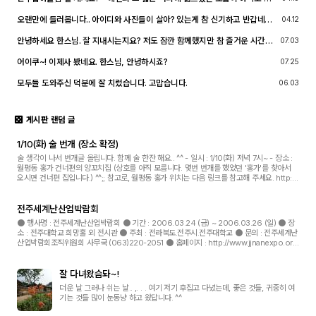
억이 납니다. ^^;; djslr 홈페이지 활동 및 사진 활동이 예전 같지는 않지만, 동
호회 활동의 추억을 남길 겸 가능한 계속 홈페이지를 유지할 예정입니다. 생각
오랜만에 들러봅니다.. 아이디와 사진들이 살아? 있는게 참 신기하고 반갑네요
04.12
나실 때 종종 방문해 주세요.^^
^^.. 다들 잘 지내시죠? 제가 이곳에서 활동할때 까마득했던 회원님들이었는데
이제 제가 그 나이가 되버렸습니다^^..
안녕하세요 한스님. 잘 지내시는지요? 저도 잠깐 함께했지만 참 즐거운 시간이
07.03
었습니다
어이쿠~! 이제사 봤네요. 한스님, 안녕하시죠?
07.25
모두들 도와주신 덕분에 잘 치렀습니다. 고맙습니다.
06.03
게시판 랜덤 글
1/10(화) 술 번개 (장소 확정)
술 생각이 나서 번개글 올립니다. 함께 술 한잔 해요.. ^^ - 일시 : 1/10(화) 저녁 7시~ - 장소 :
월평동 홍가 건너편의 양꼬치집 (상호를 아직 모릅니다. 몇번 번개를 했었던 '홍가'를 찾아서
오시면 건너편 집입니다.) ^^;; 참고로, 월평동 홍가 위치는 다음 링크를 참고해 주세요. http://
www.hongga.co.kr/new/hongga/cm...
전주세계난산업박람회
● 행사명 : 전주세계난산업박람회 ● 기간 : 2006.03.24 (금) ~ 2006.03.26 (일) ● 장
소 : 전주대학교 희망홀 외 전시관 ● 주최 : 전라북도.전주시.전주대학교 ● 문의 : 전주세계난
산업박람회조직위원회 사무국 (063)220-2051 ● 홈페이지 : http://www.jjnanexpo.or.k
r
잘 다녀왔슴돠~!
더운 날 그러나 쉬는 날.. ,. . . 여기 저기 후집고 다녔는데, 좋은 것들, 귀중히 여
기는 것들 많이 눈동냥 하고 왔답니다. ^^