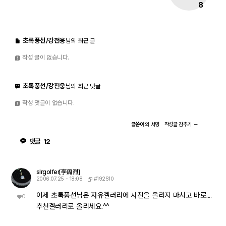
8
초록풍선/강전웅
님의 최근 글
작성 글이 없습니다.
초록풍선/강전웅
님의 최근 댓글
작성 댓글이 없습니다.
글쓴이
의
서명
작성글
감추기
댓글
12
slrgolfer[李周烈]
#192510
2006.07.25 - 18:08
이제 초록풍선님은 자유겔러리에 사진을 올리지 마시고 바로....
0
추천겔러리로 올리세요.^^