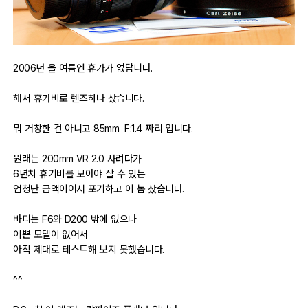
자유게시판
오프라인
2006년 올 여름엔 휴가가 없답니다.
정보 / 강좌
해서 휴가비로 렌즈하나 샀습니다.
장터
뭐 거창한 건 아니고 85mm F:1.4 짜리 입니다.
질문 / 답변
원래는 200mm VR 2.0 사려다가
6년치 휴기비를 모아야 살 수 있는
가입인사
엄청난 금액이어서 포기하고 이 놈 샀습니다.
바디는 F6와 D200 밖에 없으나
출사 정보
이쁜 모델이 없어서
아직 제대로 테스트해 보지 못했습니다.
출사 소식
^^
출사 포인트