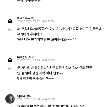
문의 영광이여라~
아이쇼핑/김홍길
#192514
2006.07.25 - 22:02
제 2년치 휴가비로군요. 아니 3년치인가? 요즘 경기도 안좋은데
0
휴가비가 후하네요.
일단 내일 번개치면 한번 보여주세요~~~ ^^
mirage/...홍군
#192515
2006.07.25 - 23:29
앗...앗...낼 번개 안됩니닷!!! 안되욧!!!!! 절대 절대 안되욧!!!!!!
0
낼 울 엄마 생신 저녁 파티 인뎅~~
8시 이후에 해주셈~ ㅋ~~~
Opal/한경일
#192516
2006.07.26 - 08:30
휴가비가 별도로 없는사람은 절대로 못사나요...^*^