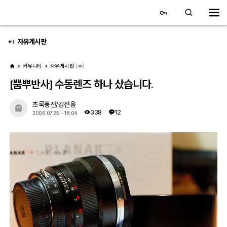
대전 디지털 SLR 커뮤니티
홈
자유게시판
커뮤니티
자유게시판
(
)
갤러리
[뿜뿌반사] 수동렌즈 하나 샀습니다.
자유 갤러리
초록풍선/강전웅
338
12
2006.07.25 - 18:04
추천 갤러리
회원 갤러리
전시회 갤러리
飛龍/김상환님 아침 갤러리
커뮤니티