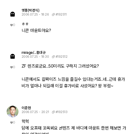
옛풍(박경식)
#192511
2006.07.25 - 18:26
ㅎㅎ
0
니콘 마운트야요?
mirage/...홍대규
#192512
2006.07.25 - 18:30
ZF 렌즈로군요...50미리도 구하지 그러셨어요?
0
니콘에서도 칼짜이즈 느낌을 즐길수 있다는거죠..네...근데 휴가
비가 얼마나 되길래 이걸 휴가비로 사셨어요? 왕 부럼~
이준현
#192513
2006.07.25 - 20:21
헉헉
0
담에 오프때 꼬옥뵈요 zf렌즈 제 바디에 마운트 한번 해보면 가