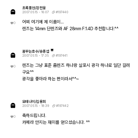
초록풍선/강전웅
#197440
2007.05.15 - 16:07
어찌 여기에 제 이름이....
0
렌즈는 14mm 단렌즈와 AF 28mm F:1.4D 추천합니다.^^
꿈꾸는호수/송종섭
#197441
2007.05.15 - 17:35
렌즈는 그냥 표준 줌렌즈 하나랑 살포시 광각 하나로 일단 갈려
0
구요^^
광각을 좋아라 하는 편이라서^^~
모테나이/김용회
#197442
2007.05.15 - 18:39
축하드립니다.
0
카메라 만지는 재미를 얻으셨습니다. ^^