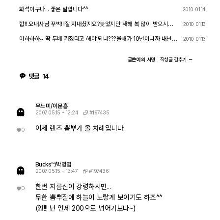
화석이구나... 좋은 말입니다^^
2010 01.14
합!! 오내사님 꾸벅!!!잘 지내셨지요?늦었지만 새해 복 많이 받으시고
2010 01.13
이루시고자 하는일 모두 이루시길 바라겠습니다.나중에 출사나 모임
때 인사드리겠습니다~^^
아하하하~ 딱 두배 커졌다고 해야 되나???올해가 10년이니까 내년엔
2010 01.13
학교들어갑니다.ㅎㅎㅎ왕환영해주셔서 너무너무 감사드립니다.지금
은 경기도 안성에서 서식하고 있답니다~^^천안, 평택, 용인 발발거리
고 돌아다니고 있어요~ ㅋ
글쓴이
의
서명
작성글
감추기
댓글
14
무느미/이문흠
#197435
2007.05.15 - 12:24
이제 렌즈 뽐뿌가 올 차례입니다.
0
Bucks™/박병엽
#197436
2007.05.15 - 13:47
한번 지름신이 강령하시면...
0
무한 뽐뿌질에 하늘이 노랗게 보이기도 하죠^^
(앙!!! 난 언제 200으로 넘어가보나~)