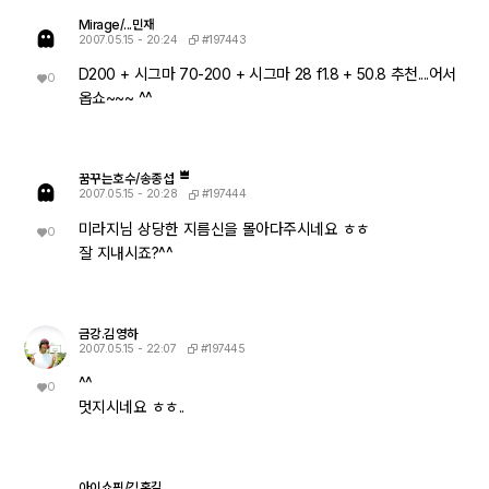
Mirage/...민재
#197443
2007.05.15 - 20:24
D200 + 시그마 70-200 + 시그마 28 f1.8 + 50.8 추천....어서
0
옵쇼~~~ ^^
꿈꾸는호수/송종섭
#197444
2007.05.15 - 20:28
미라지님 상당한 지름신을 몰아다주시네요 ㅎㅎ
0
잘 지내시죠?^^
금강.김영하
#197445
2007.05.15 - 22:07
^^
0
멋지시네요 ㅎㅎ..
아이쇼핑/김홍길