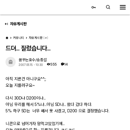
대전 디지털 SLR 커뮤니티
홈
자유게시판
커뮤니티
자유게시판
(
)
갤러리
드뎌... 질렀습니다...
자유 갤러리
꿈꾸는호수/송종섭
555
14
2007.05.15 - 10:30
추천 갤러리
아직 지른건 아니구요^^;;
회원 갤러리
오늘 지를려구요~
전시회 갤러리
다시 30D냐 D200이냐...
아님 무리를 해서 5%냐...아님 5D냐... 왔다 갔다 하다.
飛龍/김상환님 아침 갤러리
5% 하구 5D는 너무 쌔서 못 사겠고, D200 으로 결정했습니다.
니콘으로 넘어가자 맘먹고있었기에...
커뮤니티
오늘 인터넷으로 확~ 지를겁니다. ㅋㄷㅋㄷ