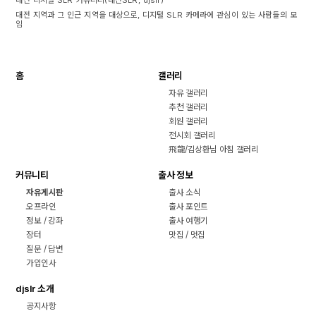
대전 지역과 그 인근 지역을 대상으로, 디지털 SLR 카메라에 관심이 있는 사람들의 모
임
홈
갤러리
자유 갤러리
추천 갤러리
회원 갤러리
전시회 갤러리
飛龍/김상환님 아침 갤러리
커뮤니티
출사 정보
자유게시판
출사 소식
오프라인
출사 포인트
정보 / 강좌
출사 여행기
장터
맛집 / 멋집
질문 / 답변
가입인사
djslr 소개
공지사항