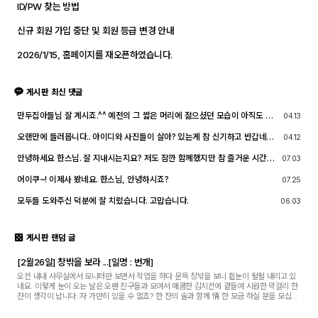
ID/PW 찾는 방법
신규 회원 가입 중단 및 회원 등급 변경 안내
2026/1/15, 홈페이지를 재오픈하였습니다.
게시판 최신 댓글
만두집아들님 잘 계시죠.^^ 예전의 그 짧은 머리에 젊으셨던 모습이 아직도 기
04.13
억이 납니다. ^^;; djslr 홈페이지 활동 및 사진 활동이 예전 같지는 않지만, 동
호회 활동의 추억을 남길 겸 가능한 계속 홈페이지를 유지할 예정입니다. 생각
오랜만에 들러봅니다.. 아이디와 사진들이 살아? 있는게 참 신기하고 반갑네요
04.12
나실 때 종종 방문해 주세요.^^
^^.. 다들 잘 지내시죠? 제가 이곳에서 활동할때 까마득했던 회원님들이었는데
이제 제가 그 나이가 되버렸습니다^^..
안녕하세요 한스님. 잘 지내시는지요? 저도 잠깐 함께했지만 참 즐거운 시간이
07.03
었습니다
어이쿠~! 이제사 봤네요. 한스님, 안녕하시죠?
07.25
모두들 도와주신 덕분에 잘 치렀습니다. 고맙습니다.
06.03
게시판 랜덤 글
[2월26일] 창밖을 보라 ...[일명 : 번개]
오전 내내 사무실에서 모니터만 보면서 작업을 하다 문뜩 창밖을 보니 흰눈이 펄펄 내리고 있
네요. 이렇게 눈이 오는 날은 오랜 친구들과 모여서 매콤한 김치전에 곁들여 시원한 막걸리 한
잔이 생각이 납니다. 자 가만히 있을 수 없죠? 한 잔의 술과 함께 情 한 모금 하실 분을 모십니
다. 한 잔의 술과 사진이야기를 나눌 ...