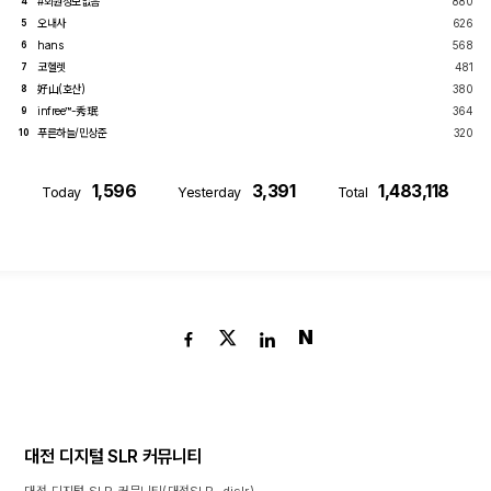
#회원정보없음
880
4
오내사
626
5
hans
568
6
코헬렛
481
7
好山(호산)
380
8
infree™-秀珉
364
9
푸른하늘/민상준
320
10
1,596
3,391
1,483,118
Today
Yesterday
Total
N
대전 디지털 SLR 커뮤니티
대전 디지털 SLR 커뮤니티(대전SLR, djslr)