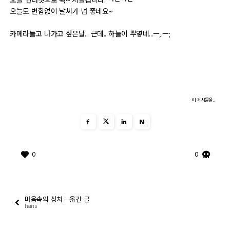
오늘도 변함없이 날씨가 넘 좋네요~
자유게시판
카메라들고 나가고 싶은날... 근데.. 하늘이 뿌옇네...ㅡ,.ㅡ;
오프라인
정보 / 강좌
장터
이 게시물을..
질문 / 답변
N
가입인사
0
0
출사 정보
마음속의 상처 - 옮긴 글
출사 소식
hans
출사 포인트