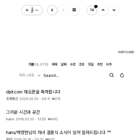
view_headline
14px
14
- KEEP CLOSED
기본
(6,573)
제목
날짜
수정
조회
댓글
추천
비추
제목+내용
djslr.com 재오픈을 축하합니다
초록풍선
2026.02.25 - 09:11
375
그리운 시간과 공간
hans
2018.03.30 - 13:55
480
hans/백영현님의 차녀 결혼식 소식이 있어 알려드립니다. ^^
쉼터
2016.05.18 - 20:37
601