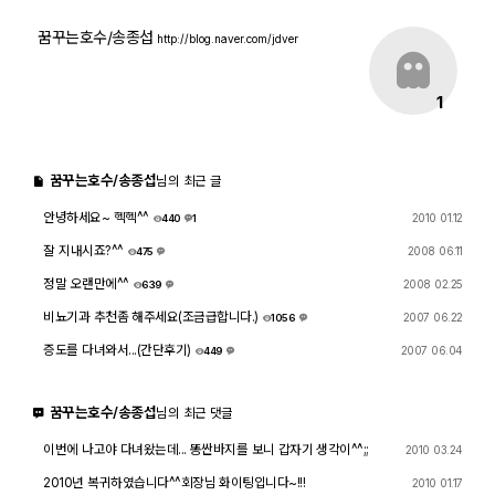
출사 여행기
꿈꾸는호수/송종섭
http://blog.naver.com/jdver
맛집 / 멋집
1
djslr 소개
꿈꾸는호수/송종섭
님의 최근 글
안녕하세요~ 헥헥^^
2010 01.12
공지사항
440
1
1
잘 지내시죠?^^
2008 06.11
475
운영 참여/제안
6
정말 오랜만에^^
2008 02.25
639
4
사이트/홈페이지 소개
비뇨기과 추천좀 해주세요(조금급합니다.)
2007 06.22
1056
8
증도를 다녀와서...(간단후기)
2007 06.04
449
7
꿈꾸는호수/송종섭
님의 최근 댓글
이번에 나고야 다녀왔는데... 똥싼바지를 보니 갑자기 생각이^^;;
2010 03.24
2010년 복귀하였습니다^^회장님 화이팅입니다~!!!
2010 01.17