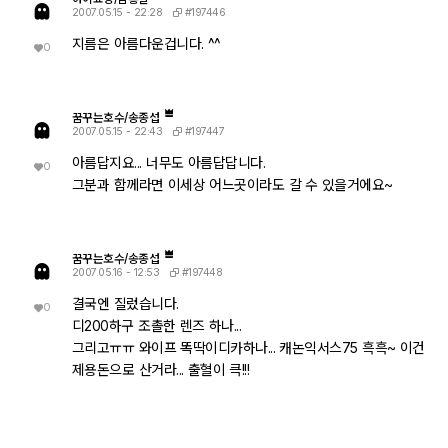
#197446
2007.05.15 - 22:28
지름은 아름다운겁니다. ^^
0
꿈꾸는호수/송종섭
#197447
2007.05.15 - 22:43
아름답지요... 너무도 아름답답니다.
0
그분과 함께라면 이세상 어느곳이라도 갈 수 있을거에요~
꿈꾸는호수/송종섭
#197448
2007.05.16 - 12:53
결국엔 질렀습니다.
0
디200하구 조촐한 렌즈 하나...
그리고ㅠㅠ 와이프 똑딱이디카하나... 캐논익서스75 흑흑~ 이건
제용돈으로 산거라... 출혈이 큭!!!