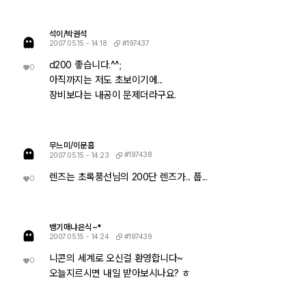
석이/박권석
#197437
2007.05.15 - 14:18
d200 좋습니다.^^;
0
아직까지는 저도 초보이기에...
장비보다는 내공이 문제더라구요.
무느미/이문흠
#197438
2007.05.15 - 14:23
렌즈는 초록풍선님의 200단 렌즈가... 풉...
0
뱅기매냐은식~*
#197439
2007.05.15 - 14:24
니콘의 세계로 오신걸 환영합니다~
0
오늘지르시면 내일 받아보시나요? ㅎ