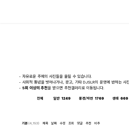
대전 디지털 SLR 커뮤니티
- 자유로운 주제의 사진들을 올릴 수 있습니다.
- 사회적 통념을 벗어나거나, 광고, 기타 DJSLR의 운영에 반하는 
-
5회 이상의 추천
을 받으면 추천갤러리로 이동됩니다.
전체
일반
1249
풍경/자연
1769
생태
669
기본
(4,153)
제목
날짜
수정
조회
댓글
추천
비추