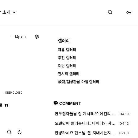
lr 소개
14px
갤러리
자유 갤러리
추천 갤러리
회원 갤러리
전시회 갤러리
飛龍/김상환님 아침 갤러리
- KEEP CLOSED
COMMENT
물
11
만두집아들님 잘 계시죠.^^ 예전의 그
04.13
짧은 머리에 젊으셨던 모습이 아직도
기억이 납니다. ^^;; djslr 홈페이지 활
오랜만에 들러봅니다.. 아이디와 사진
04.12
동 및 사진 활동이 예전 같지는 않지
들이 살아? 있는게 참 신기하고 반갑
만, 동호회 활동의 추억을 남길 겸 가
네요^^.. 다들 잘 지내시죠? 제가 이곳
안녕하세요 한스님. 잘 지내시는지
07.03
능한 계속 홈페이지를 유지할 예정입
에서 활동할때 까마득했던 회원님들
요? 저도 잠깐 함께했지만 참 즐거운
니다. 생각나실 때 종종 방문해 주세