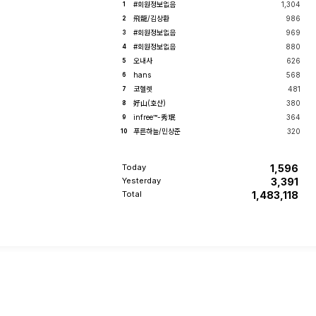
#회원정보없음
1,304
1
군 비행시험팀인 썬더버드팀의 정밀
飛龍/김상환
986
2
공중기동비행과 고성능 비행을 선보
일 예정이...
#회원정보없음
969
3
#회원정보없음
880
4
오내사
626
5
hans
568
6
코헬렛
481
7
好山(호산)
380
8
infree™-秀珉
364
9
푸른하늘/민상준
320
10
Today
1,596
Yesterday
3,391
Total
1,483,118