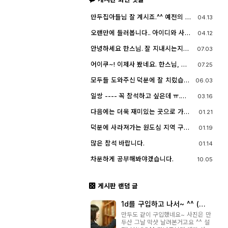
만두집아들님 잘 계시죠.^^ 예전의 그
04.13
짧은 머리에 젊으셨던 모습이 아직도
기억이 납니다. ^^;; djslr 홈페이지 활
오랜만에 들러봅니다.. 아이디와 사진
04.12
동 및 사진 활동이 예전 같지는 않지
들이 살아? 있는게 참 신기하고 반갑
만, 동호회 활동의 추억을 남길 겸 가
네요^^.. 다들 잘 지내시죠? 제가 이곳
안녕하세요 한스님. 잘 지내시는지
07.03
능한 계속 홈페이지를 유지할 예정입
에서 활동할때 까마득했던 회원님들
요? 저도 잠깐 함께했지만 참 즐거운
니다. 생각나실 때 종종 방문해 주세
이었는데 이제 제가 그 나이가 되버렸
시간이었습니다
요.^^
어이쿠~! 이제사 봤네요. 한스님, 안
07.25
습니다^^..
녕하시죠?
모두들 도와주신 덕분에 잘 치렀습니
06.03
다. 고맙습니다.
일쌍 ---- 꼭 참석하고 싶은데 ㅠ.
03.16
ㅠ.... 선약이 있어서 참석하지 못합니
다. (다음에 개인적으로 들리겠습니
다음에는 더욱 재미있는 곳으로 가보
01.21
다)
죠. 원도심을 돌아보는 것도 재미가 있
네요.
덕분에 사라져가는 원도심 지역 구경
01.19
잘 했습니다.
많은 참석 바랍니다.
01.14
차분하게 공부해봐야겠습니다.
10.05
게시판 랜덤 글
1d를 구입하고 나서~ ^^ (질
문도 하나 있어요~)
만두도 같이 구입했네요~ 사진은 만
두산 그날 막샷 날려본거고요 ^^ 설