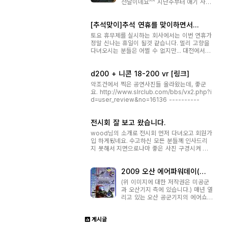
전날이네요^^ 지난주부터 애기 사진
열심히 찍는데 아주 끝내주네요~ 인
물사진에는 역시 만두라는 말이 맞는
[추석맞이]추석 연휴를 맞이하면서...
거 같네요 내일 대전 내려가면 저녁
에 몇장 올려보겠습니다 (지금은 애
토요 휴무제를 실시하는 회사에서는 이번 연휴가
기때문에 서울에 있습니다~ ^^) 출
정말 신나는 휴일이 될것 같습니다. 멀리 고향을
사 한번 따라가야 하는데... 옛풍님 ...
다녀오시는 분들은 어쩔 수 없지만... 대전에서 추
석을 보내시는 분들을 위하여 짧은 출사의 기회
를 마련합니다. 일단은 주간 예보를 보았을때 가
d200 + 니콘 18-200 vr [링크]
능성은 있을 것 같네요 ^^ [2004년 9월 25일
토요일 새벽> ○ 장소 : 옥천 용암...
악조건에서 찍은 공연사진들 올라왔는데, 좋군
요. http://www.slrclub.com/bbs/vx2.php?i
d=user_review&no=16136 ----------
전시회 잘 보고 왔습니다.
wood님의 소개로 전시회 먼저 다녀오고 회원가
입 하게됬네요. 수고하신 모든 분들께 인사드리
지 못해서 지면으로나마 좋은 사진 구경시켜 주
셔서 감사드립니다. 따듯한 커피 주신분의 성함
도 여쭤보지 못해서..죄송합니다. 우드님의 설명,
2009 오산 에어파워데이(오
그리고 바쁘신데 다시 와주셔서 감사드립니다.
산 에어쇼)(10/21/수)
모두들 수고하셨습니다.
(위 이미지에 대한 저작권은 미공군
과 오산기지 측에 있습니다.) 매년 열
리고 있는 오산 공군기지의 에어쇼
(Osan Air Base Air Power Day
2009)가 10/21(수) 오전9시 부터
게시글
오후 5시까지 오산비행장에서 열립
니다. 예년과는 달리 올해에는 미공