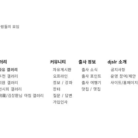
사람들의 모임
러리
커뮤니티
출사 정보
djslr 소개
자유 갤러리
자유게시판
출사 소식
공지사항
추천 갤러리
오프라인
출사 포인트
운영 참여/제안
회원 갤러리
정보 / 강좌
출사 여행기
사이트/홈페이지
전시회 갤러리
장터
맛집 / 멋집
飛龍/김상환님 아침 갤러리
질문 / 답변
가입인사