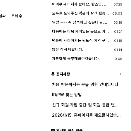
이었는데 이제 제가 그 나이가 되버렸
시간이었습니다
요.^^
어이쿠~! 이제사 봤네요. 한스님, 안
07.25
습니다^^..
녕하시죠?
모두들 도와주신 덕분에 잘 치렀습니
06.03
날짜
조회 수
다. 고맙습니다.
일쌍 ---- 꼭 참석하고 싶은데 ㅠ.
03.16
ㅠ.... 선약이 있어서 참석하지 못합니
다. (다음에 개인적으로 들리겠습니
다음에는 더욱 재미있는 곳으로 가보
01.21
다)
죠. 원도심을 돌아보는 것도 재미가 있
네요.
덕분에 사라져가는 원도심 지역 구경
01.19
잘 했습니다.
많은 참석 바랍니다.
01.14
차분하게 공부해봐야겠습니다.
10.05
공지사항
처음 방문하시는 분을 위한 안내입니다.
ID/PW 찾는 방법
신규 회원 가입 중단 및 회원 등급 변경
안내
2026/1/15, 홈페이지를 재오픈하였습니
다.
게시판 최신 댓글