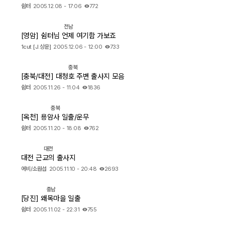
쉼터
2005.12.08 - 17:06
772
출사 여행기
전남
[영암] 쉼터님 언제 여기함 가보죠
맛집 / 멋집
1cut [J.상운]
2005.12.06 - 12:00
733
djslr 소개
충북
[충북/대전] 대청호 주변 출사지 모음
쉼터
2005.11.26 - 11:04
1836
공지사항
충북
[옥천] 용암사 일출/운무
운영 참여/제안
쉼터
2005.11.20 - 18:08
762
사이트/홈페이지 소개
대전
대전 근교의 출사지
에비/소원섭
2005.11.10 - 20:48
2693
충남
[당진] 왜목마을 일출
쉼터
2005.11.02 - 22:31
755