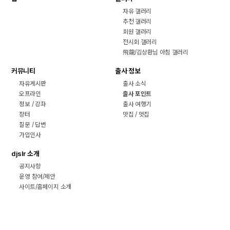
자유 갤러리
추천 갤러리
회원 갤러리
전시회 갤러리
飛龍/김상환님 아침 갤러리
커뮤니티
출사 정보
자유게시판
출사 소식
오프라인
출사 포인트
정보 / 강좌
출사 여행기
장터
맛집 / 멋집
질문 / 답변
가입인사
djslr 소개
공지사항
운영 참여/제안
사이트/홈페이지 소개