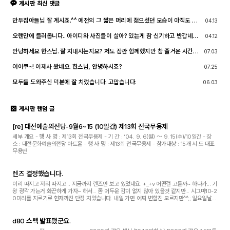
게시판 최신 댓글
만두집아들님 잘 계시죠.^^ 예전의 그 짧은 머리에 젊으셨던 모습이 아직도 기
04.13
억이 납니다. ^^;; djslr 홈페이지 활동 및 사진 활동이 예전 같지는 않지만, 동
호회 활동의 추억을 남길 겸 가능한 계속 홈페이지를 유지할 예정입니다. 생각
오랜만에 들러봅니다.. 아이디와 사진들이 살아? 있는게 참 신기하고 반갑네요
04.12
나실 때 종종 방문해 주세요.^^
^^.. 다들 잘 지내시죠? 제가 이곳에서 활동할때 까마득했던 회원님들이었는데
이제 제가 그 나이가 되버렸습니다^^..
안녕하세요 한스님. 잘 지내시는지요? 저도 잠깐 함께했지만 참 즐거운 시간이
07.03
었습니다
어이쿠~! 이제사 봤네요. 한스님, 안녕하시죠?
07.25
모두들 도와주신 덕분에 잘 치렀습니다. 고맙습니다.
06.03
게시판 랜덤 글
[re] 대전예술의전당-9월6~15 (10일간) 제13회 전국무용제
세부 개요 - 행 사 명 : 제13회 전국무용제 - 기 간 : ‘04. 9. 6(월) ～ 9. 15(수)/10일간 - 장
소 : 대전문화예술의전당 아트홀 - 행 사 명 : 제13회 전국무용제 - 참가대상 : 15개 시·도 대표
무용단
렌즈 결정했습니다.
이리 따지고 저리 따지고... 지금까지 렌즈만 보고 있었네요. +_+v 어떤걸 고를까~ 하다가... 기
왕 광각 가는거 화끈하게 가자~ 해서... 좀 어두운 감이 없지 않아 있을것 같지만... 시그마10-2
0미리를 지르기로 현재까진 단정 지었습니다. 내일 가면 어찌 변할진 모르지만^^;; 일요일날
서광사나 아니면 인터넷으로 주문해...
d80 스펙 발표됐군요.