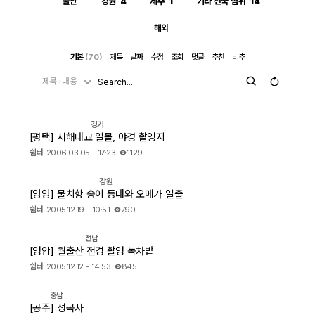
울산
강원
4
제주
1
기타 전국 범위
14
해외
자유게시판
기본
(70)
제목
날짜
수정
조회
댓글
추천
비추
오프라인
제목+내용
정보 / 강좌
경기
장터
[평택] 서해대교 일몰, 야경 촬영지
쉼터
2006.03.05 - 17:23
1129
질문 / 답변
강원
가입인사
[양양] 물치항 송이 등대와 오메가 일출
쉼터
2005.12.19 - 10:51
790
출사 정보
전남
[영암] 월출산 전경 촬영 녹차밭
쉼터
2005.12.12 - 14:53
845
출사 소식
충남
출사 포인트
[공주] 성곡사