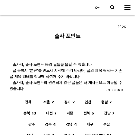
대전 디지털 SLR 커뮤니티
홈
14px
출사 포인트
갤러리
자유 갤러리
- 출사지, 출사 포인트 등의 글들을 올릴 수 있습니다.
- 글 등록시 '분류'를 반드시 지정해 주기 바라며, 글의 제목 형식은 기존
추천 갤러리
글 제목 형태를 참고해 작성해 주기 바랍니다.
- 출사지, 출사 포인트와 관련되지 않은 글들은 타 게시판으로 이동될 수
회원 갤러리
있습니다.
- KEEP CLOSED
전시회 갤러리
전체
서울
2
경기
2
인천
충남
7
충북
13
대전
7
세종
전북
5
전남
7
飛龍/김상환님 아침 갤러리
광주
경북
4
경남
4
대구
부산
커뮤니티