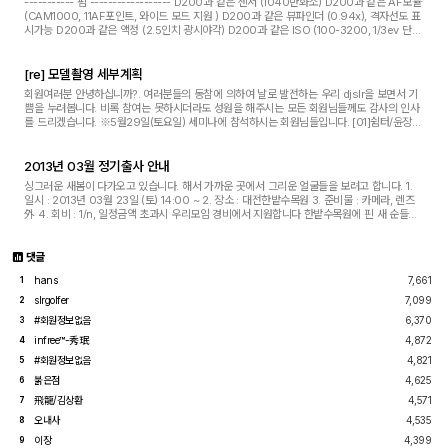
----------- 펌 ------------------ D200과 같은 센서 (1040만화소) D200과 같은 AF모듈
(CAM1000, 11AF포인트, 와이드 모드 지원 ) D200과 같은 뷰파인더 (0.94x), 격자선도 표
시가능 D200과 같은 액정 (2.5인치 광시야각) D200과 같은 ISO (100-3200, 1/3ev 단
위) D200과 같은 배터리 (잔량표시) D200 처럼 세로그립 지원 ...
[re] 모델촬영 세부계획
회원여러분 안녕하십니까?. 여러분들의 동참에 의하여 날로 발전하는 우리 djslr을 보면서 기
쁨을 누려봅니다. 비록 참여는 못하시더라도 성원을 해주시는 모든 회원님들께도 감사의 인사
를 드리겠습니다. ※5월29일(토요일) 세미나에 참석하시는 회원님들입니다. [01]쉼터/윤장
혁, [02]옛풍(박경식), [03]時空일탈/장혁동, [...
2013년 03월 정기출사 안내
싱그러운 새봄이 다가오고 있습니다. 해서 가까운 곳에서 그리운 얼굴들을 보려고 합니다. 1.
일시 : 2013년 03월 23일 (토) 14:00 ~ 2. 장소 : 대전한밭수목원 3. 준비물 : 카메라, 렌즈
外 4. 회비 : 1/n, 일정금액 초과시 우리모임 경비에서 지원합니다 한밭수목원에 핀 새 순들을
돌러보고 저녁식사 겸 소주 한잔하는 자...
댓글
hans
7,661
1
slrgolfer
7,099
2
#회원정보없음
6,370
3
infree™-秀珉
4,872
4
#회원정보없음
4,821
5
붉은점
4,625
6
飛龍/김상환
4,571
7
오내사
4,535
8
이장
4,399
9