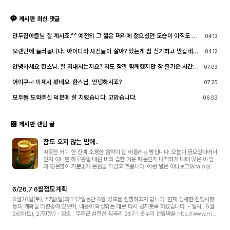
게시판 최신 댓글
만두집아들님 잘 계시죠.^^ 예전의 그 짧은 머리에 젊으셨던 모습이 아직도 기
04.13
억이 납니다. ^^;; djslr 홈페이지 활동 및 사진 활동이 예전 같지는 않지만, 동
호회 활동의 추억을 남길 겸 가능한 계속 홈페이지를 유지할 예정입니다. 생각
오랜만에 들러봅니다.. 아이디와 사진들이 살아? 있는게 참 신기하고 반갑네요
04.12
나실 때 종종 방문해 주세요.^^
^^.. 다들 잘 지내시죠? 제가 이곳에서 활동할때 까마득했던 회원님들이었는데
이제 제가 그 나이가 되버렸습니다^^..
안녕하세요 한스님. 잘 지내시는지요? 저도 잠깐 함께했지만 참 즐거운 시간이
07.03
었습니다
어이쿠~! 이제사 봤네요. 한스님, 안녕하시죠?
07.25
모두들 도와주신 덕분에 잘 치렀습니다. 고맙습니다.
06.03
게시판 랜덤 글
잠도 오지 않는 밤에..
따뜻한 커피 한 잔에 조용한 음악이 잘 어울리는 밤입니다. 오늘이 금요일이어서
인지 아니면 하루종일 내린 비의 습한 기운 때문인지 나직하게 내려 앉은 이 밤
의 평온함이 기분좋게 온몸을 휘감고 흐릅니다. 이런 날은 아나로그(analog)적
인 것들이 그리워집니다. LP 음반, 우표 붙은 편지, 색바랜 유년시절 사진, 케케
묵은...
6/26,7 6월정모계획
6월26일(토), 27일(일)의 1박2일동안 6월 정모를 진행하고자 합니다. 현재 상세한 진행사항
등의 계획을 마련중에 있으며, 내용이 확정되는 대로 다시 공지토록 하겠습니다. - 일시 : 6월
26일(토), 27일(일) - 장소 : 무주군 설천면 심곡리 267-1 온누리 전원마을 http://www.muj
u.org/Muju/home/mujutour/html/To_Tourplace...