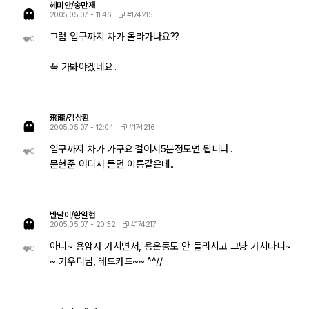
헤미안/송만재
#174215
2005.05.07 - 11:46
그럼 입구까지 차가 올라가나요??
0
꼭 가봐야겠네요..
飛龍/김상환
#174216
2005.05.07 - 12:04
입구까지 차가 가구요.걸어서5분정도면 됩니다..
0
문현준 어디서 듣던 이름같은데...
반달이/황일현
#174217
2005.05.07 - 20:32
아니~ 용암사 가시면서, 용운동도 안 들리시고 그냥 가시다니~
0
~ 가우디님, 레드카드~~ ^^//