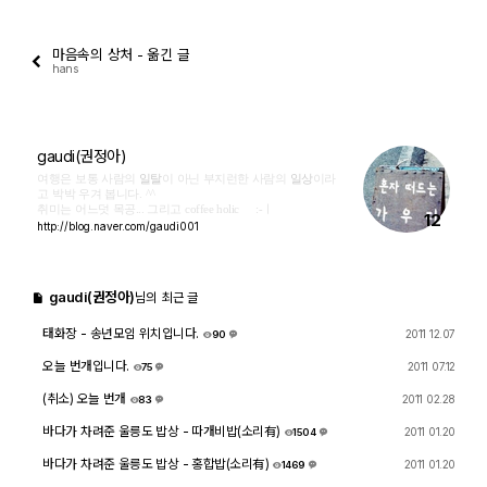
출사 여행기
마음속의 상처 - 옮긴 글
hans
맛집 / 멋집
djslr 소개
gaudi(권정아)
여행은 보통 사람의
일탈
이 아닌 부지런한 사람의
일상
이라
고 박박 우겨 봅니다. ^^
취미는 어느덧 목공...
그리고 coffee holic :-ㅣ
공지사항
12
http://blog.naver.com/gaudi001
운영 참여/제안
gaudi(권정아)
님의 최근 글
사이트/홈페이지 소개
태화장 - 송년모임 위치입니다.
2011 12.07
90
3
오늘 번개입니다.
2011 07.12
75
8
(취소) 오늘 번개
2011 02.28
83
7
바다가 차려준 울릉도 밥상 - 따개비밥(소리有)
2011 01.20
1504
8
바다가 차려준 울릉도 밥상 - 홍합밥(소리有)
2011 01.20
1469
5