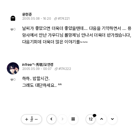
문현준
#174221
2005.05.08 - 16:20
날씨가 좋았으면 더욱더 좋았을텐데..... 다음을 기약하면서 ..... 용
0
암사에서 만난 가우디님 롤망제님 만나서 더욱더 반가웠습니다,
다음기회데 더욱더 많은 이야기를~~~
infree™-秀珉/오연경
#174222
2005.05.09 - 00:07
하하.. 밥할시간..
0
그래도 대단하세요... ^^
view_headline
14px
12