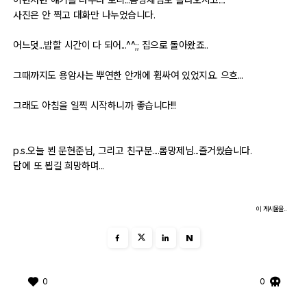
사진은 안 찍고 대화만 나누었습니다.
자유게시판
어느덧...밥할 시간이 다 되어...^^;; 집으로 돌아왔죠..
오프라인
그때까지도 용암사는 뿌연한 안개에 휩싸여 있었지요. 으흐...
정보 / 강좌
그래도 아침을 일찍 시작하니까 좋습니다!!!
장터
p.s.오늘 뵌 문현준님, 그리고 친구분....롬망제님...즐거웠습니다.
질문 / 답변
담에 또 뵙길 희망하며...
가입인사
이 게시물을..
출사 정보
N
출사 소식
0
0
출사 포인트