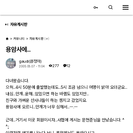
대전 디지털 SLR 커뮤니티
홈
자유게시판
커뮤니티
자유게시판
(
)
갤러리
용암사에...
자유 갤러리
gaudi(권정아)
277
12
2005.05.07 - 11:04
추천 갤러리
다녀왔습니다.
회원 갤러리
으허...4시 50분에 출발했는데도...5시 조금 넘으니 여명이 밝아 오더군요...
내심...안개...운해...있었으면 하는 바램도 있었지만...
전시회 갤러리
친구와 가벼운 산사나들이 하는 셈치고 갔었지요.
용암사에 오르니...안개가 너무 심해서...ㅡ.ㅡ
飛龍/김상환님 아침 갤러리
근데...거기서 이곳 회원이시자...사협에 계시는 문현준님을 만났습니다. ^
^;;
커뮤니티
이런저런 얘기를 나누다 보니...롬망제님도 올라오시고....