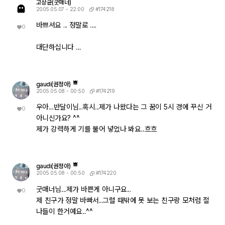
고상균(굿매너)
#174218
2005.05.07 - 22:00
바쁘셔요 ... 정말로 .....
0
대단하십니다 ....
gaudi(권정아)
#174219
2005.05.08 - 00:50
우아....반달이님...혹시...제가 나왔다는 그 꿈이 5시 경에 꾸신 거
0
아니신가요? ^^
제가 강력하게 기를 불어 넣었나 봐요...흐흐
gaudi(권정아)
#174220
2005.05.08 - 00:50
굿매너님....제가 바쁜게 아니구요...
0
제 친구가 정말 바빠서...그럴 때밖에 못 보는 친구랑 모처럼 절
나들이 한거예요...^^