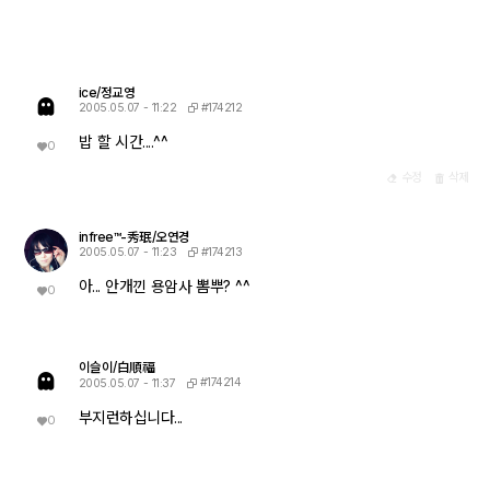
ice/정교영
#174212
2005.05.07 - 11:22
밥 할 시간....^^
0
수정
삭제
infree™-秀珉/오연경
#174213
2005.05.07 - 11:23
아... 안개낀 용암사 뽐뿌? ^^
0
이슬이/白順福
#174214
2005.05.07 - 11:37
부지런하십니다...
0