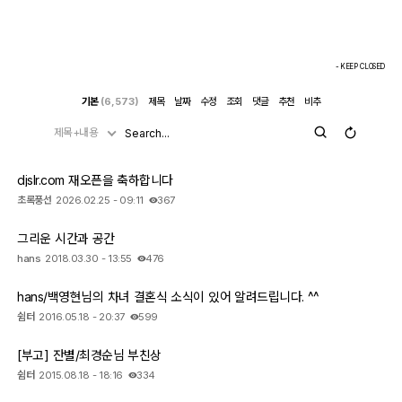
- KEEP CLOSED
기본
(6,573)
제목
날짜
수정
조회
댓글
추천
비추
제목+내용
djslr.com 재오픈을 축하합니다
초록풍선
2026.02.25 - 09:11
367
그리운 시간과 공간
hans
2018.03.30 - 13:55
476
hans/백영현님의 차녀 결혼식 소식이 있어 알려드립니다. ^^
쉼터
2016.05.18 - 20:37
599
[부고] 잔별/최경순님 부친상
쉼터
2015.08.18 - 18:16
334