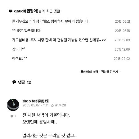
gaudi(권정아)
님의 최근 댓글
즐거우셨으리라 생각해요. 함께하지 못해 아쉽습니다.
2015 03.21
^^ 좋은 말씀입니다.
2015 03.18
가고싶네용. 혹시 차량 한대 더 편성될 가능성 있으면 갈께용~<<
2013 12.09
갑니다^^
2013 12.09
참석요. ^^
2013 09.02
글쓴이
의
서명
작성글
감추기
댓글
12
slrgolfer[李周烈]
#174211
2005.05.07 - 11:11
전 내일 새벽에 가볼랍니다.
0
오랫만에 용암사에...
멀리가는 것은 무리일 것 같고....