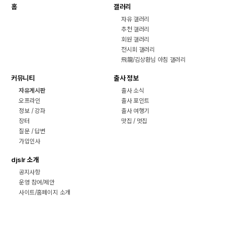
홈
갤러리
자유 갤러리
추천 갤러리
회원 갤러리
전시회 갤러리
飛龍/김상환님 아침 갤러리
커뮤니티
출사 정보
자유게시판
출사 소식
오프라인
출사 포인트
정보 / 강좌
출사 여행기
장터
맛집 / 멋집
질문 / 답변
가입인사
djslr 소개
공지사항
운영 참여/제안
사이트/홈페이지 소개