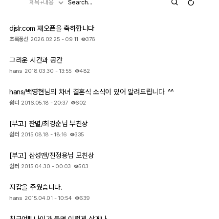
제목+내용
djslr.com 재오픈을 축하합니다
초록풍선
2026.02.25 - 09:11
376
그리운 시간과 공간
hans
2018.03.30 - 13:55
482
hans/백영현님의 차녀 결혼식 소식이 있어 알려드립니다. ^^
쉼터
2016.05.18 - 20:37
602
[부고] 잔별/최경순님 부친상
쉼터
2015.08.18 - 18:16
335
[부고] 삼성맨/진정용님 모친상
쉼터
2015.04.30 - 00:03
503
지갑을 주웠습니다.
hans
2015.04.01 - 10:54
639
친구여!!! 나이가 들면 이렇게 살게나