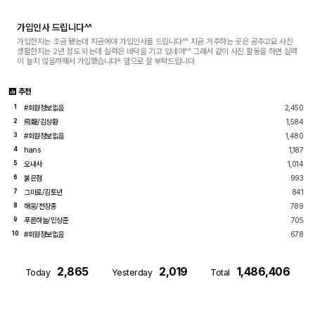
가입인사 드립니다^^
가입한지는 조금 됐는데 지금에야 가입인사를 드립니다^^ 지금 거주하는 곳은 공주고요 사진
생활한지는 2년 정도 되는데 실력은 바닥을 기고 있네여^^ 그래서 같이 사진 활동을 하면 실력
이 늘지 않을까해서 가입했습니다!! 앞으로 잘 부탁드립니다.
추천
#회원정보없음
2,450
1
飛龍/김상환
1,584
2
#회원정보없음
1,480
3
hans
1,187
4
오내사
1,014
5
붉은점
993
6
그미로/김토년
841
7
해웅/전창종
789
8
푸른하늘/민상준
705
9
#회원정보없음
678
10
2,865
2,019
1,486,406
Today
Yesterday
Total