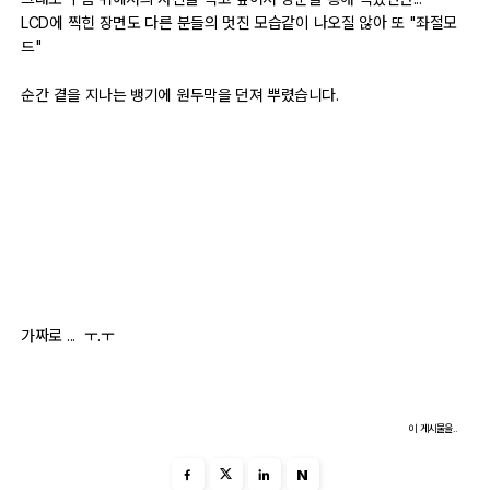
LCD에 찍힌 장면도 다른 분들의 멋진 모습같이 나오질 않아 또 "좌절모
출사 여행기
드"
맛집 / 멋집
순간 곁을 지나는 뱅기에 원두막을 던져 뿌렸습니다.
djslr 소개
공지사항
운영 참여/제안
사이트/홈페이지 소개
가짜로 ... ㅜ.ㅜ
이 게시물을..
N