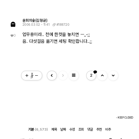
윤회의숲(김형균)
#188720
2006.03.02 - 11:41
업무용이라... 천에 한컷을 놓치면 ㅡ_-;;;
0
음.. 다섯걸음 옮기면 세팅 확인합니다...;;;
view_headline
14px
2
- KEEP CLOSED
기본
(6,573)
제목
날짜
수정
조회
댓글
추천
비추