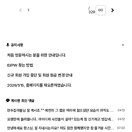
/
GO
329
공지사항
처음 방문하시는 분을 위한 안내입니다.
ID/PW 찾는 방법
신규 회원 가입 중단 및 회원 등급 변경 안내
2026/1/15, 홈페이지를 재오픈하였습니다.
게시판 최신 댓글
만두집아들님 잘 계시죠.^^ 예전의 그 짧은 머리에 젊으셨던 모습이 아직도 기
04.13
억이 납니다. ^^;; djslr 홈페이지 활동 및 사진 활동이 예전 같지는 않지만, 동
호회 활동의 추억을 남길 겸 가능한 계속 홈페이지를 유지할 예정입니다. 생각
오랜만에 들러봅니다.. 아이디와 사진들이 살아? 있는게 참 신기하고 반갑네요
04.12
나실 때 종종 방문해 주세요.^^
^^.. 다들 잘 지내시죠? 제가 이곳에서 활동할때 까마득했던 회원님들이었는데
이제 제가 그 나이가 되버렸습니다^^..
안녕하세요 한스님. 잘 지내시는지요? 저도 잠깐 함께했지만 참 즐거운 시간이
07.03
었습니다