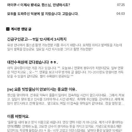
어이쿠~! 이제사 봤네요. 한스님, 안녕하시죠?
07.25
모두들 도와주신 덕분에 잘 치렀습니다. 고맙습니다.
06.03
게시판 랜덤 글
긴급구인광고---11일 12시에서 3시까지
유성 만나에서 돌스냅 촬영 가능한분 리플 주시기 바랍니다. 모처럼 쉬려고 발버둥을 치는데
일이 발목을 잡는군요. 일요일 시간 되시는분 그리고 촬영 가능한분?
대전수목원에 갔다왔습니다 ㅎㅎ..
아직 공사중이지만 가끔 가고 있습니다. ^^.. 오늘보니 연꽃에 봉우리가 피었더군요. 일부 연꽃
은 약간 피고요 ;; 오~ ^^.. 연꽃을 보고 너무 방가워 글 올립니다. 70-200정도 망원이면 가득
담을 수 있을거 같더군요. 빨리 수목원이 완공되길 ^^
[re] 요즘 빗방울님이 안보이시는 중요한 이유..
생신을 맞이하야.. 전후로 약속이 줄줄이 밀려서..접속하실 시간이 없으시다네요.. 그래서..저보
고..일일이 찾아 뵙고 인사를 드려야 하나..시간 관계상.. 축하해 주신분들..감사하다고..새해 복
많이 받으시라고..전해 달라고... 앞으로도..며칠 더 접속을 못하실거 같다네요.. 컴을 얼렁 잘..
고쳐야 할텐데..ㅋㅋㅋ
이름 바꿨어요.
'들꽃'을 내려 놓고 정식 이름으로 바꿉니다. 연상 연하 이런 거 아니고요. 제가 너무 좋아하는
연하(煙霞) 안개와 노을, 고요한 산수의 경치라는 뜻을 가지고 있지요. 기념으로 회원소개란
답안지도 작성해 올렸습니다.ㅋ 음~ 너무 고맙고 미안스럽네요. 날마다 좋은 날들만 되세요!!