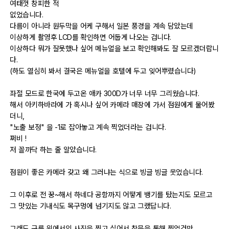
여태껏 창피한 적
없었습니다.
다름이 아니라 원두막을 어케 구해서 일본 풍경을 계속 담았는데
자유게시판
이상하게 촬영후 LCD를 확인하면 어둡게 나오는 겁니다.
이상하다 뭐가 잘못했나 싶어 메뉴얼을 보고 확인해봐도 잘 모르겠더랍니
오프라인
다.
(하도 열심히 봐서 결국은 메뉴얼을 호텔에 두고 잊어뿌렸습니다)
정보 / 강좌
좌절 모드로 한국에 두고온 애카 300D가 너무 너무 그리웠습니다.
장터
해서 아키하바라에 가 혹시나 싶어 카메라 매장에 가서 점원에게 물어봤
더니,
질문 / 답변
"노출 보정" 을 -1로 잡아놓고 계속 찍었더라는 겁니다.
가입인사
쩌비 !
저 꼴까닥 하는 줄 알았습니다.
출사 정보
점원이 좋은 카메라 갖고 왜 그러냐는 식으로 빙글 빙글 웃었습니다.
그 이후로 전 꿍~해서 하네다 공항까지 어떻게 뱅기를 탔는지도 모르고
출사 소식
그 맛있는 기내식도 목구멍에 넘기지도 않고 그랬답니다.
출사 포인트
그래도 구름 위에서의 사진을 찍고 싶어서 창문을 통해 찍었건만...