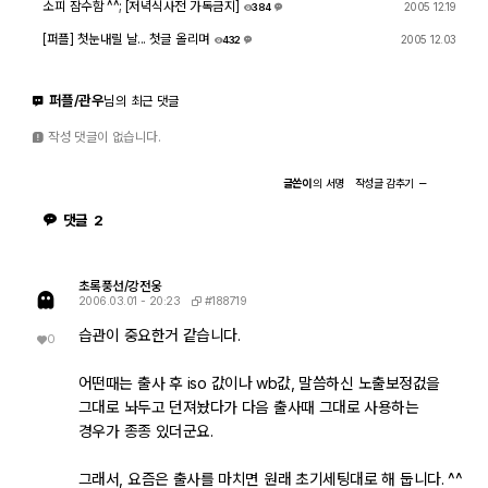
소피 잠수함 ^^; [저녁식사전 가독금지]
2005 12.19
384
1
[퍼플] 첫눈내릴 날... 첫글 올리며
2005 12.03
432
4
퍼플/관우
님의 최근 댓글
작성 댓글이 없습니다.
글쓴이
의
서명
작성글
감추기
댓글
2
초록풍선/강전웅
#188719
2006.03.01 - 20:23
습관이 중요한거 같습니다.
0
어떤때는 출사 후 iso 값이나 wb값, 말씀하신 노출보정겂을
그대로 놔두고 던져놨다가 다음 출사때 그대로 사용하는
경우가 종종 있더군요.
그래서, 요즘은 출사를 마치면 원래 초기세팅대로 해 둡니다. ^^